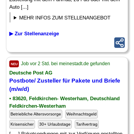
Auto [...]
MEHR INFOS ZUM STELLENANGEBOT
▶ Zur Stellenanzeige
Job vor 2 Std. bei meinestadt.de gefunden
NEU
Deutsche Post AG
Postbote/
Zusteller
für Pakete und Briefe
(m/w/d)
• 83620, Feldkirchen- Westerham, Deutschland
Feldkirchen-Westerham
Betriebliche Altersvorsorge
Weihnachtsgeld
Krisensicher
30+ Urlaubstage
Tarifvertrag
[. .. ] Paketsendungen mit zur Verfügung gestellten