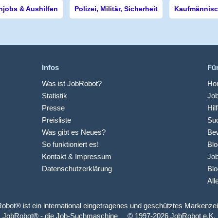
njobs & Aushilfen
Polizei, Militär, Sicherheit
Kaufmännisch
Infos
Fü
Was ist JobRobot?
Hom
Statistik
Jo
Presse
Hil
Preisliste
Suc
Was gibt es Neues?
Be
So funktioniert es!
Blo
Kontakt & Impressum
Job
Datenschutzerklärung
Blo
All
obot® ist ein international eingetragenes und geschütztes Markenze
JobRobot® - die Job-Suchmaschine © 1997-2026 JobRobot e.K.