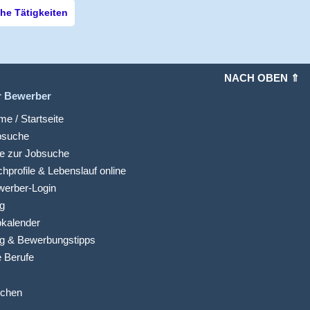
e Tätigkeiten
NACH OBEN ⇑
r Bewerber
e / Startseite
bsuche
fe zur Jobsuche
hprofile & Lebenslauf online
werber-Login
g
kalender
g & Bewerbungstipps
e Berufe
ichen