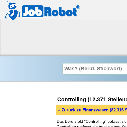
Controlling (12.371 Stelle
« Zurück zu Finanzwesen (82.316 S
Das Berufsfeld "Controlling" befasst s
Controlling umfasst die Analyse von K