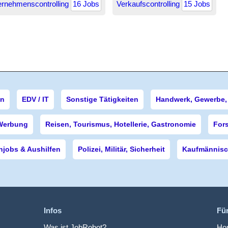
ernehmenscontrolling
16 Jobs
Verkaufscontrolling
15 Jobs
en
EDV / IT
Sonstige Tätigkeiten
Handwerk, Gewerbe, 
Werbung
Reisen, Tourismus, Hotellerie, Gastronomie
For
njobs & Aushilfen
Polizei, Militär, Sicherheit
Kaufmännisch
Infos
Fü
Was ist JobRobot?
Hom