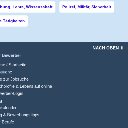
hung, Lehre, Wissenschaft
Polizei, Militär, Sicherheit
 Tätigkeiten
NACH OBEN ⇑
r Bewerber
e / Startseite
bsuche
fe zur Jobsuche
hprofile & Lebenslauf online
werber-Login
g
kalender
g & Bewerbungstipps
e Berufe