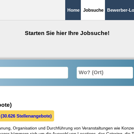
Home
Jobsuche
Bewerber-Lo
Starten Sie hier Ihre Jobsuche!
bote)
 (30.626 Stellenangebote)
lanung, Organisation und Durchführung von Veranstaltungen wie Konze
ager kümmern sich um die Auswahl von Locations, das Catering, die T