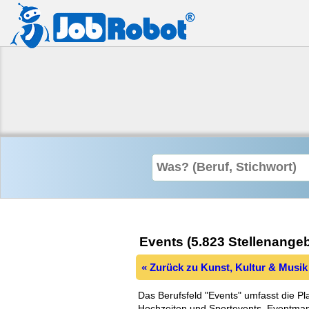
Events (5.823 Stellenange
« Zurück zu Kunst, Kultur & Musik
Das Berufsfeld "Events" umfasst die P
Hochzeiten und Sportevents. Eventman