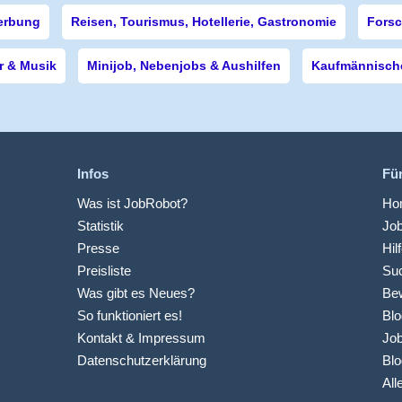
erbung
Reisen, Tourismus, Hotellerie, Gastronomie
Forsc
r & Musik
Minijob, Nebenjobs & Aushilfen
Kaufmännische
Infos
Fü
Was ist JobRobot?
Hom
Statistik
Jo
Presse
Hil
Preisliste
Suc
Was gibt es Neues?
Be
So funktioniert es!
Blo
Kontakt & Impressum
Job
Datenschutzerklärung
Blo
All