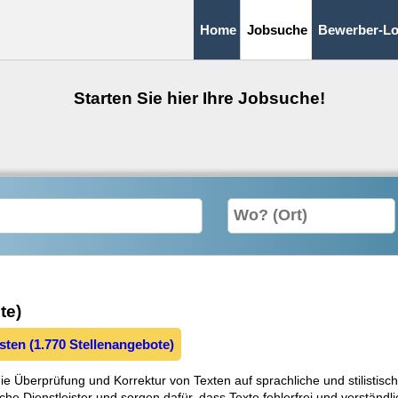
Home
Jobsuche
Bewerber-Lo
Starten Sie hier Ihre Jobsuche!
te)
sten (1.770 Stellenangebote)
e Überprüfung und Korrektur von Texten auf sprachliche und stilistisch
che Dienstleister und sorgen dafür, dass Texte fehlerfrei und verständli