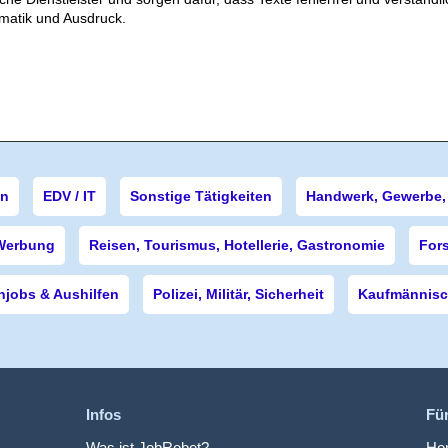
matik und Ausdruck.
en
EDV / IT
Sonstige Tätigkeiten
Handwerk, Gewerbe, 
Werbung
Reisen, Tourismus, Hotellerie, Gastronomie
For
njobs & Aushilfen
Polizei, Militär, Sicherheit
Kaufmännisch
Infos
Fü
Was ist JobRobot?
Hom