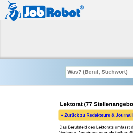
Lektorat (77 Stellenangebo
« Zurück zu Redakteure & Journali
Das Berufsfeld des Lektorats umfasst di
Verlagen, Agenturen oder als freiberufli