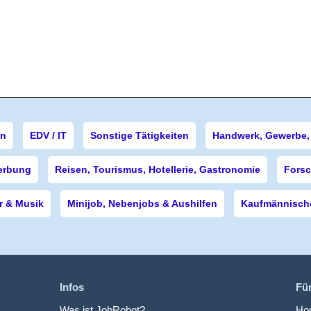
en
EDV / IT
Sonstige Tätigkeiten
Handwerk, Gewerbe, 
erbung
Reisen, Tourismus, Hotellerie, Gastronomie
Forsc
r & Musik
Minijob, Nebenjobs & Aushilfen
Kaufmännische
Infos
Fü
Was ist JobRobot?
Hom