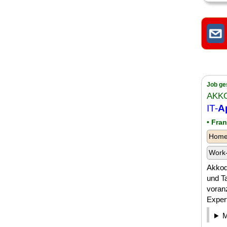
Job ge
AKK
IT-
A
• Fra
Homeo
Work-
Akkodi
und T
voranz
Expert