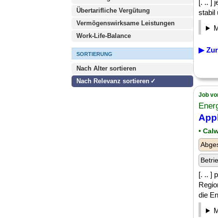
[. .. 
Übertarifliche Vergütung
stabil
Vermögenswirksame Leistungen
Work-Life-Balance
▶ Zur
SORTIERUNG
Nach Alter sortieren
Nach Relevanz sortieren
Job vo
Ener
App
• Cal
Abge
Betri
[. .. 
Regio
die En