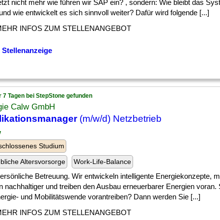
] jetzt nicht mehr wie führen wir SAP ein? , sondern: Wie bleibt das Sys
 und wie entwickelt es sich sinnvoll weiter? Dafür wird folgende [...]
MEHR INFOS ZUM STELLENANGEBOT
 Stellenanzeige
r 7 Tagen bei StepStone gefunden
gie Calw GmbH
likationsmanager
(m/w/d) Netzbetrieb
w
schlossenes Studium
ebliche Altersvorsorge
Work-Life-Balance
] persönliche Betreuung. Wir entwickeln intelligente Energiekonzepte,
n nachhaltiger und treiben den Ausbau erneuerbarer Energien voran.
ergie- und Mobilitätswende vorantreiben? Dann werden Sie [...]
MEHR INFOS ZUM STELLENANGEBOT