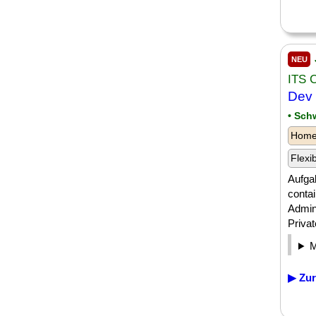
NEU
ITS 
Dev
• Sch
Homeo
Flexi
Aufga
contai
Admini
Privat
▶ Zur