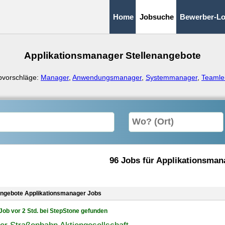
Home
Jobsuche
Bewerber-Lo
Applikationsmanager Stellenangebote
bvorschläge:
Manager
,
Anwendungsmanager
,
Systemmanager
,
Teamlei
96 Jobs für Applikationsman
angebote Applikationsmanager Jobs
Job vor 2 Std. bei StepStone gefunden