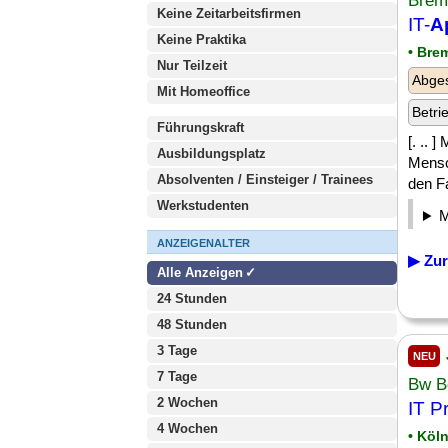
Breme
Keine Zeitarbeitsfirmen
IT-
A
Keine Praktika
• Bre
Nur Teilzeit
Abge
Mit Homeoffice
Betri
Führungskraft
[. .. 
Ausbildungsplatz
Mensc
Absolventen / Einsteiger / Trainees
den Fa
Werkstudenten
ANZEIGENALTER
▶ Zur
Alle Anzeigen
24 Stunden
48 Stunden
3 Tage
NEU
7 Tage
Bw B
2 Wochen
IT P
4 Wochen
• Köl