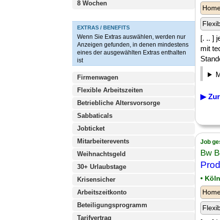
8 Wochen
Homeo
Flexi
EXTRAS / BENEFITS
Wenn Sie Extras auswählen, werden nur
[. .. 
Anzeigen gefunden, in denen mindestens
mit t
eines der ausgewählten Extras enthalten
Stando
ist
Firmenwagen
Flexible Arbeitszeiten
▶ Zur
Betriebliche Altersvorsorge
Sabbaticals
Jobticket
Mitarbeiterevents
Job ge
Bw B
Weihnachtsgeld
Prod
30+ Urlaubstage
• Köl
Krisensicher
Homeo
Arbeitszeitkonto
Beteiligungsprogramm
Flexi
Tarifvertrag