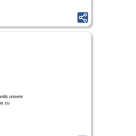
lands unsere
ns zu