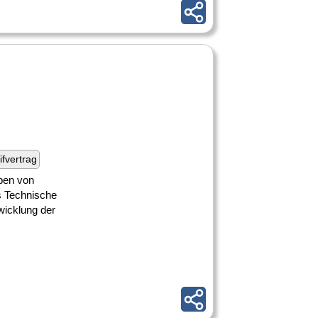
ifvertrag
ben von
es Technische
wicklung der