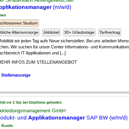
r Straßenbahn Aktiengesellschaft
pplikationsmanager
(m/w/d)
men
schlossenes Studium
ebliche Altersvorsorge
Jobticket
30+ Urlaubstage
Tarifvertrag
] Mobilität wir jeden Tag aufs Neue sicherstellen. Bei uns arbeiten Men
hen. Wir suchen für unser Center Informations- und Kommunikation
chbereich IT Applikationen und [...]
MEHR INFOS ZUM STELLENANGEBOT
 Stellenanzeige
Job vor 2 Std. bei StepStone gefunden
ekleidungsmanagement GmbH
rodukt- und
Applikationsmanager
SAP BW (w/m/d)
n Koeln