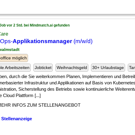
Job vor 2 Std. bei Mindmatch.ai gefunden
Care
 Ops-
Applikationsmanager
(m/w/d)
walmstadt
ffice möglich
ble Arbeitszeiten
Jobticket
Weihnachtsgeld
30+ Urlaubstage
Tar
ben, durch die Sie weiterkommen Planen, Implementieren und Betrei
nerbasierter Infrastruktur und Applikationen auf Basis von Kubernet
stration, Sicherstellung des Betriebs sowie kontinuierliche Weiterent
e Cloud Plattform [...]
MEHR INFOS ZUM STELLENANGEBOT
 Stellenanzeige