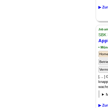
▶ Zur
Job am
SBK 
App
• Mü
Homeo
Betri
Verm
[. ..
knapp 
wachse
▶ Zur