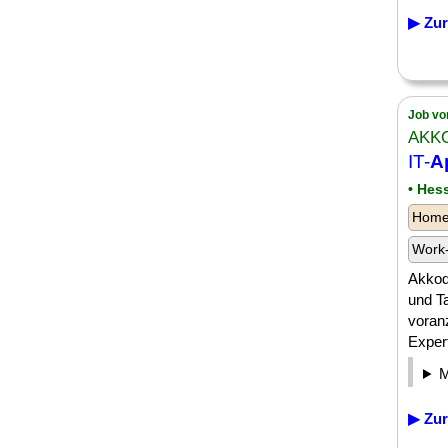
▶ Zur
Job vo
AKK
IT-
A
• Hes
Homeo
Work-
Akkodi
und T
voranz
Expert
▶ Zur