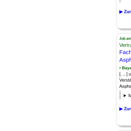
▶ Zur
Job am
Vertr
Fach
Asph
• Bay
[. .. 
Verst
Aspha
▶ Zur