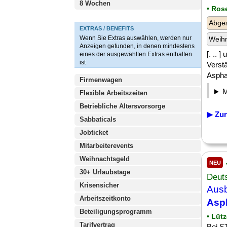
8 Wochen
• Ros
Abges
EXTRAS / BENEFITS
Wenn Sie Extras auswählen, werden nur
Weih
Anzeigen gefunden, in denen mindestens
[. .. 
eines der ausgewählten Extras enthalten
ist
Verst
Aspha
Firmenwagen
Flexible Arbeitszeiten
Betriebliche Altersvorsorge
▶ Zur
Sabbaticals
Jobticket
Mitarbeiterevents
Weihnachtsgeld
NEU
30+ Urlaubstage
Deut
Krisensicher
Ausb
Arbeitszeitkonto
Asph
Beteiligungsprogramm
• Lüt
Tarifvertrag
Bei S