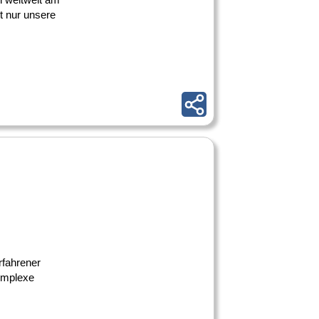
ht nur unsere
rfahrener
komplexe