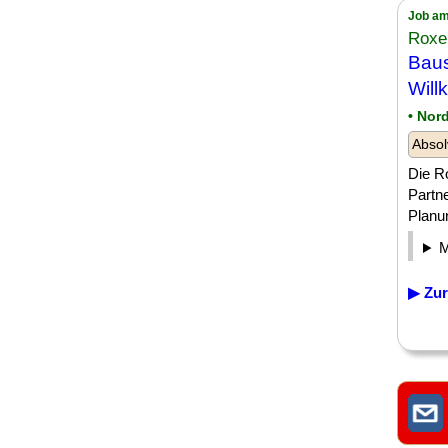
Job am
Roxel
Baus
Wil
• Nor
Absol
Die Ro
Partn
Planun
▶ Zur