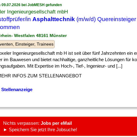
 09.07.2026 bei JobMESH gefunden
er Ingenieurgesellschaft mbH
toffprüfer/in
Asphalttechnik
(m/w/d) Quereinsteiger
lkommen
drhein- Westfalen 48161 Münster
venten, Einsteiger, Trainees
xeler Ingenieurgesellschaft mb H ist seit über fünf Jahrzehnten ein e
er im Bauwesen und bietet nachhaltige, ganzheitliche Lösungen für 
gsaufgaben. Mit Expertise im Hoch-, Tief-, Ingenieur- und [...]
MEHR INFOS ZUM STELLENANGEBOT
 Stellenanzeige
Nichts verpassen:
Jobs per eMail
► Speichern Sie jetzt Ihre Jobsuche!