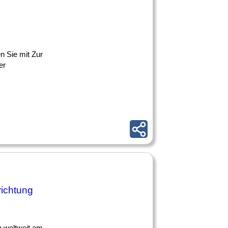
n Sie mit Zur
er
richtung
 weltweit am