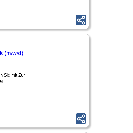
ik
(m/w/d)
n Sie mit Zur
er