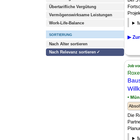
Fortsc
Übertarifliche Vergütung
Projek
Vermögenswirksame Leistungen
Work-Life-Balance
SORTIERUNG
▶ Zur
Nach Alter sortieren
Nach Relevanz sortieren
Job vo
Roxel
Baus
Wil
• Mün
Absol
Die Ro
Partn
Planun