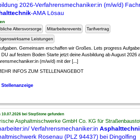
ildung 2026-Verfahrensmechaniker:in (m/w/d) Fach
alttechnik
-AMA Lösau
zen
ebliche Altersvorsorge
Mitarbeiterevents
Tarifvertrag
ögenswirksame Leistungen
 ] Aufgaben. Gemeinsam erschaffen wir Großes. Lets progress Aufgabe
t DU auf festem Boden Starte jetzt deine Ausbildung ab August 2026 a
rensmechaniker:in (m/w/d) mit der [...]
MEHR INFOS ZUM STELLENANGEBOT
 Stellenanzeige
 10.07.2026 bei StepStone gefunden
rische Asphaltmischwerke GmbH Co. KG für Straßenbausto
arbeiter:in/ Verfahrensmechaniker:in
Asphalttechn
altmischwerk Rosenau (PLZ 94437) bei Dingolfing