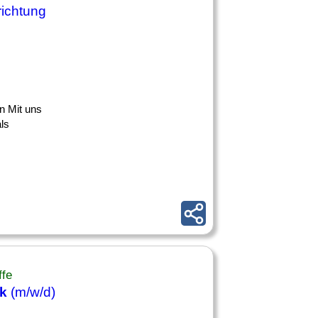
richtung
n Mit uns
ls
ffe
ik
(m/w/d)