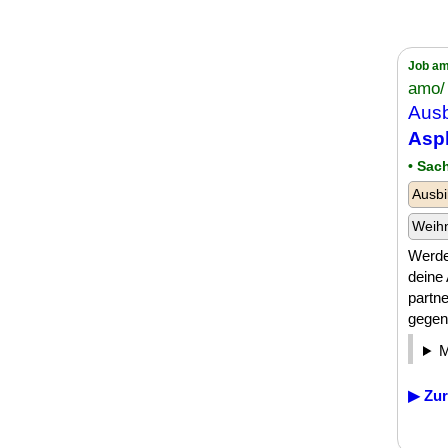
Job am
amo/
Ausb
Asph
• Sac
Ausbi
Weih
Werde
deine
partn
gegenü
▶ Zur