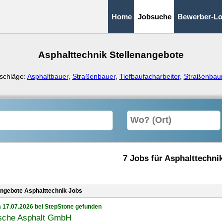
Home
Jobsuche
Bewerber-Lo
Asphalttechnik Stellenangebote
schläge:
Asphaltbauer
,
Straßenbauer
,
Tiefbaufacharbeiter
,
Straßenbau
7 Jobs für Asphalttechni
angebote Asphalttechnik Jobs
 17.07.2026 bei StepStone gefunden
sche Asphalt GmbH