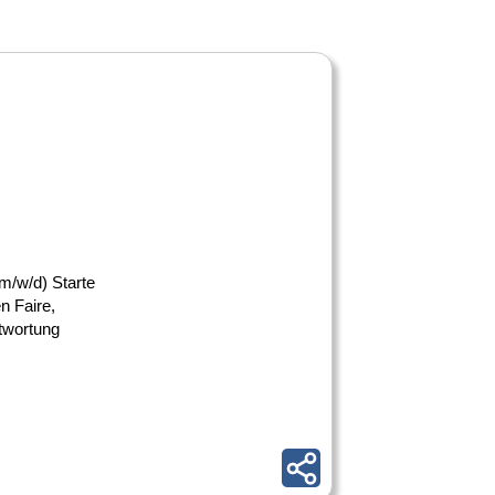
m/w/d) Starte
n Faire,
twortung