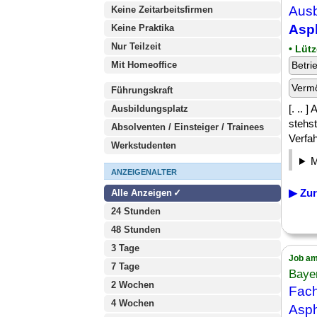
Ausb
Keine Zeitarbeitsfirmen
Asph
Keine Praktika
Nur Teilzeit
• Lüt
Mit Homeoffice
Betri
Verm
Führungskraft
[. ..
Ausbildungsplatz
stehs
Absolventen / Einsteiger / Trainees
Verfah
Werkstudenten
ANZEIGENALTER
▶ Zur
Alle Anzeigen
24 Stunden
48 Stunden
3 Tage
Job am
7 Tage
Baye
2 Wochen
Fach
4 Wochen
Asph