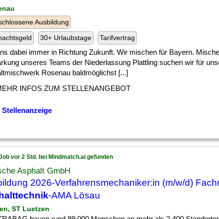
enau
chlossene Ausbildung
nachtsgeld
30+ Urlaubstage
Tarifvertrag
] uns dabei immer in Richtung Zukunft. Wir mischen für Bayern. Mische
ärkung unseres Teams der Niederlassung Plattling suchen wir für uns
ltmischwerk Rosenau baldmöglichst [...]
MEHR INFOS ZUM STELLENANGEBOT
 Stellenanzeige
Job vor 2 Std. bei Mindmatch.ai gefunden
sche Asphalt GmbH
ildung 2026-Verfahrensmechaniker:in (m/w/d) Fach
alttechnik
-AMA Lösau
zen, ST Luetzen
TRABAG bauen rund 89.000 Menschen an mehr als 2.400 Standorten