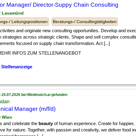
or Manager/ Director-Suppy Chain Consulting
 2 Lavamünd
ngs-/ Leitungspositionen
Beratungs-/ Consultingtätigkeiten
] activities and originate new consulting opportunities. Develop and ex
 strategies across strategic clients. Shape and sell complex consulti
ments focused on supply chain transformation. Act [...]
MEHR INFOS ZUM STELLENANGEBOT
 Stellenanzeige
 20.07.2026 bei Mindmatch.ai gefunden
udan
nical Manager (m/f/d)
9 Wien
us and celebrate the
beauty
of human experience. Create for happier, h
ove for nature. Together, with passion and creativity, we deliver food i