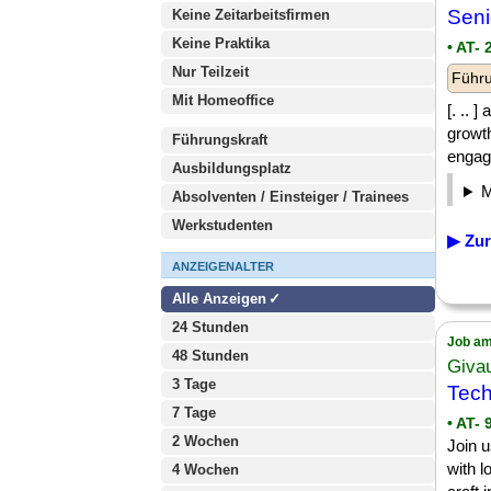
Seni
Keine Zeitarbeitsfirmen
Keine Praktika
• AT-
Nur Teilzeit
Führu
Mit Homeoffice
[. .. 
growth
Führungskraft
engage
Ausbildungsplatz
Absolventen / Einsteiger / Trainees
Werkstudenten
▶ Zur
ANZEIGENALTER
Alle Anzeigen
24 Stunden
Job am
48 Stunden
Giva
3 Tage
Tech
7 Tage
• AT- 
2 Wochen
Join 
with l
4 Wochen