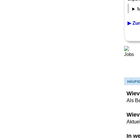
▶ Zur
HÄUFI
Wiev
Als B
Wiev
Aktuel
In w