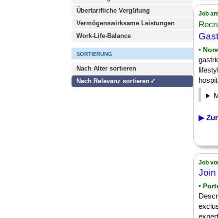
Übertarifliche Vergütung
Job am
Vermögenswirksame Leistungen
Recru
Gast
Work-Life-Balance
• Nor
SORTIERUNG
gastr
Nach Alter sortieren
lifest
hospita
Nach Relevanz sortieren
▶ Zur
Job vo
Join
• Port
Descr
exclus
expert