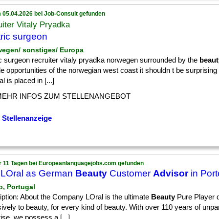
 05.04.2026 bei Job-Consult gefunden
iter Vitaly Pryadka
ric surgeon
wegen/ sonstiges/ Europa
ic surgeon recruiter vitaly pryadka norwegen surrounded by the
beaut
yle opportunities of the norwegian west coast it shouldn t be surprising 
l is placed in [...]
MEHR INFOS ZUM STELLENANGEBOT
 Stellenanzeige
r 11 Tagen bei Europeanlanguagejobs.com gefunden
 LOral as German
Beauty
Customer
Advisor
in Port
o, Portugal
iption: About the Company LOral is the ultimate
Beauty
Pure Player 
ively to beauty, for every kind of beauty. With over 110 years of unpar
ise, we possess a [...]