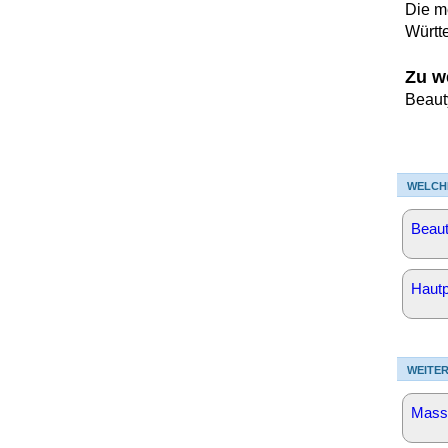
Die m
Württ
Zu w
Beaut
WELCH
Beaut
Hautp
WEITER
Mass