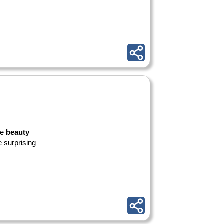
he
beauty
e surprising