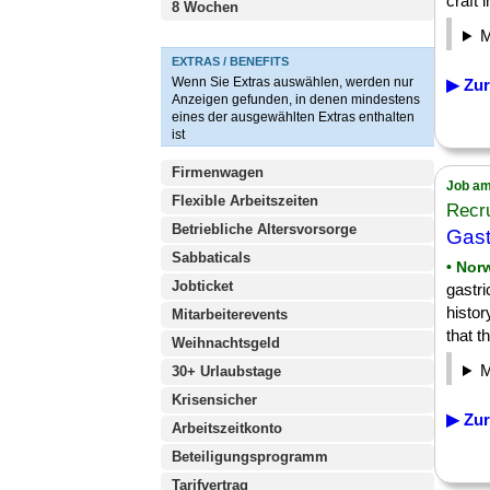
craft 
8 Wochen
EXTRAS / BENEFITS
Wenn Sie Extras auswählen, werden nur
▶ Zur
Anzeigen gefunden, in denen mindestens
eines der ausgewählten Extras enthalten
ist
Firmenwagen
Job am
Flexible Arbeitszeiten
Recru
Betriebliche Altersvorsorge
Gast
Sabbaticals
• Nor
Jobticket
gastr
histor
Mitarbeiterevents
that th
Weihnachtsgeld
30+ Urlaubstage
Krisensicher
▶ Zur
Arbeitszeitkonto
Beteiligungsprogramm
Tarifvertrag