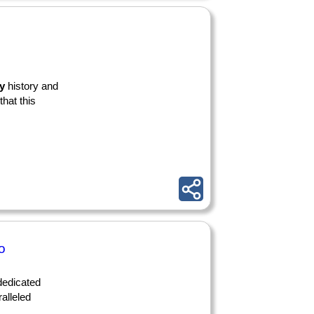
y
history and
that this
o
dedicated
alleled