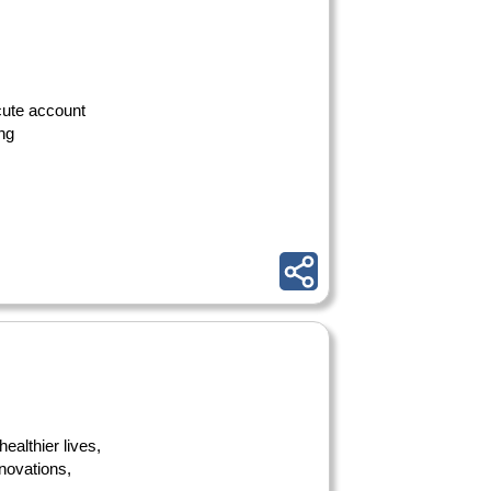
ecute account
ng
ealthier lives,
nnovations,