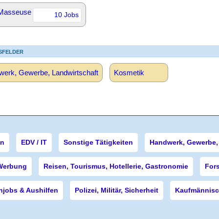
Masseuse
10 Jobs
SFELDER
erk, Gewerbe, Landwirtschaft
Kosmetik
en
EDV / IT
Sonstige Tätigkeiten
Handwerk, Gewerbe, 
Werbung
Reisen, Tourismus, Hotellerie, Gastronomie
For
njobs & Aushilfen
Polizei, Militär, Sicherheit
Kaufmännisch