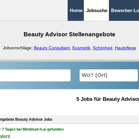
Home
Jobsuche
Bewerber-Lo
Beauty Advisor Stellenangebote
Jobvorschläge:
Beauty Consultant
,
Kosmetik
,
Schönheit
,
Hautpflege
5 Jobs für Beauty Adviso
angebote Beauty Advisor Jobs
r 7 Tagen bei Mindmatch.ai gefunden
alent