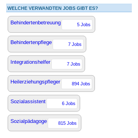
WELCHE VERWANDTEN JOBS GIBT ES?
Behindertenbetreuung
5 Jobs
Behindertenpflege
7 Jobs
Integrationshelfer
7 Jobs
Heilerziehungspfleger
894 Jobs
Sozialassistent
6 Jobs
Sozialpädagoge
815 Jobs