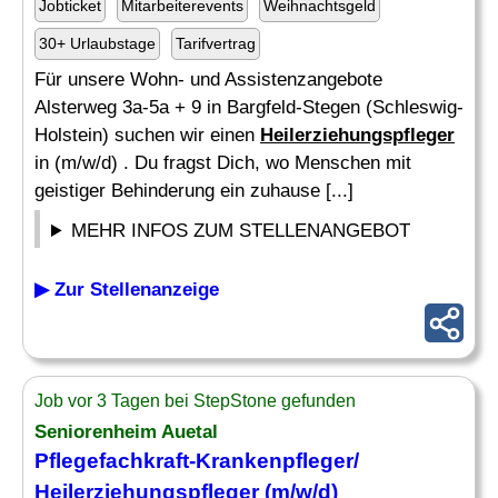
Jobticket
Mitarbeiterevents
Weihnachtsgeld
30+ Urlaubstage
Tarifvertrag
Für unsere Wohn- und Assistenzangebote
Alsterweg 3a-5a + 9 in Bargfeld-Stegen (Schleswig-
Holstein) suchen wir einen
Heilerziehungspfleger
in (m/w/d) . Du fragst Dich, wo Menschen mit
geistiger Behinderung ein zuhause [...]
MEHR INFOS ZUM STELLENANGEBOT
▶ Zur Stellenanzeige
Job vor 3 Tagen bei StepStone gefunden
Seniorenheim Auetal
Pflegefachkraft-Krankenpfleger/
Heilerziehungspfleger
(m/w/d)