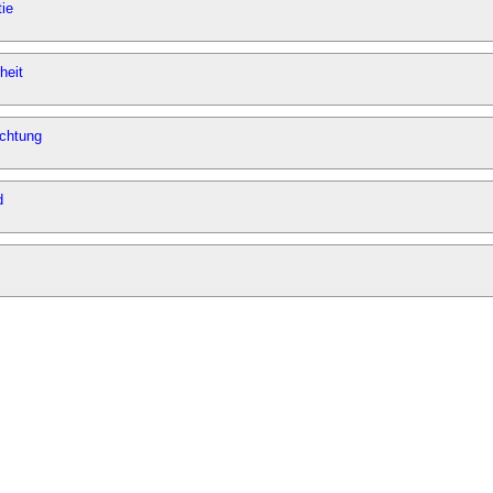
ie
heit
ichtung
d