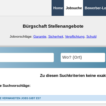
Home
Jobsuche
Bewerber-Lo
Bürgschaft Stellenangebote
Jobvorschläge:
Garantie
,
Sicherheit
,
Verpflichtung
,
Schuld
Zu diesen Suchkriterien keine exak
e Suchvorschläge:
E VERWANDTEN JOBS GIBT ES?