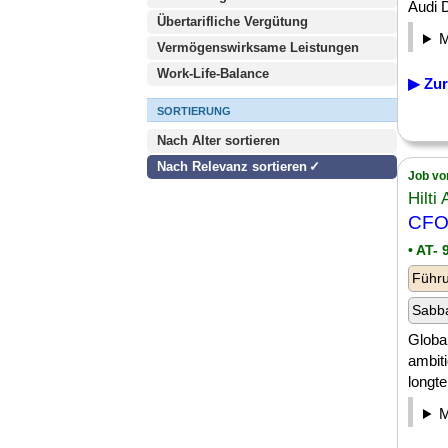
Audi D
Übertarifliche Vergütung
Vermögenswirksame Leistungen
Work-Life-Balance
▶ Zur
SORTIERUNG
Nach Alter sortieren
Nach Relevanz sortieren
Job vo
Hilti 
CFO 
• AT- 
Führu
Sabba
Global
ambit
longte