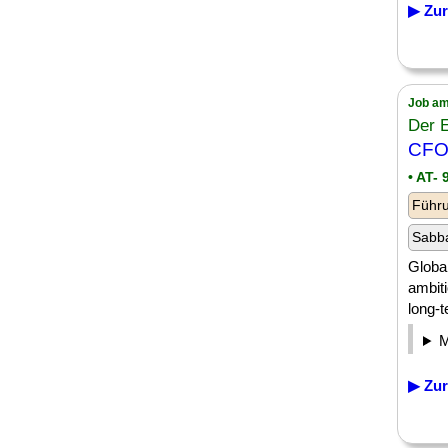
▶ Zur
Job am
Der E
CFO 
• AT- 
Führu
Sabba
Global
ambit
long-t
▶ Zur