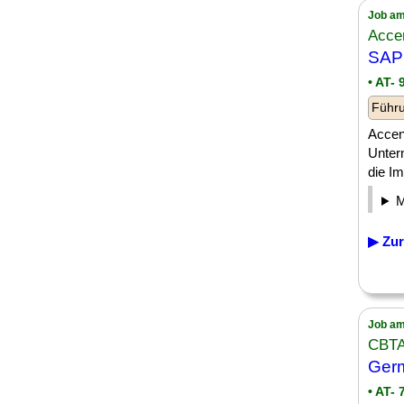
Job am
Acce
SAP 
• AT- 
Führu
Accen
Untern
die I
▶ Zur
Job am
CBT
Germ
• AT-