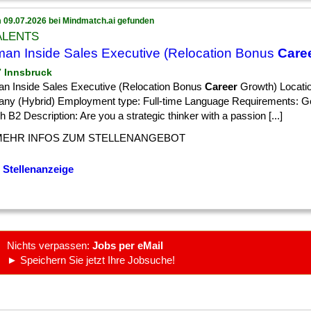
 09.07.2026 bei Mindmatch.ai gefunden
ALENTS
an Inside Sales Executive (Relocation Bonus
Care
 7 Innsbruck
n Inside Sales Executive (Relocation Bonus
Career
Growth) Locatio
ny (Hybrid) Employment type: Full-time Language Requirements: 
h B2 Description: Are you a strategic thinker with a passion [...]
MEHR INFOS ZUM STELLENANGEBOT
 Stellenanzeige
Nichts verpassen:
Jobs per eMail
► Speichern Sie jetzt Ihre Jobsuche!