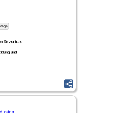
stage
n für zentrale
cklung und
ustrial