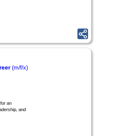
reer
(m/f/x)
 for an
adership, and