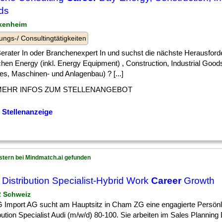
ds
kenheim
ungs-/ Consultingtätigkeiten
] Berater In oder Branchenexpert In und suchst die nächste Herausford
hen Energy (inkl. Energy Equipment) , Construction, Industrial Good
es, Maschinen- und Anlagenbau) ? [...]
MEHR INFOS ZUM STELLENANGEBOT
 Stellenanzeige
stern bei Mindmatch.ai gefunden
 Distribution Specialist-Hybrid Work
Career
Growth
 2 Schweiz
Import AG sucht am Hauptsitz in Cham ZG eine engagierte Persönli
bution Specialist Audi (m/w/d) 80-100. Sie arbeiten im Sales Planning D