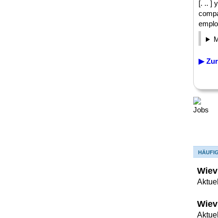
[. .. 
compan
employ
▶ Zur
HÄUFI
Wiev
Aktuel
Wiev
Aktue