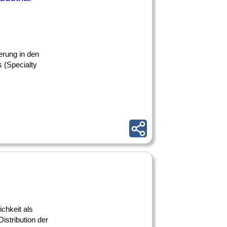
erung in den
s (Specialty
chkeit als
istribution der