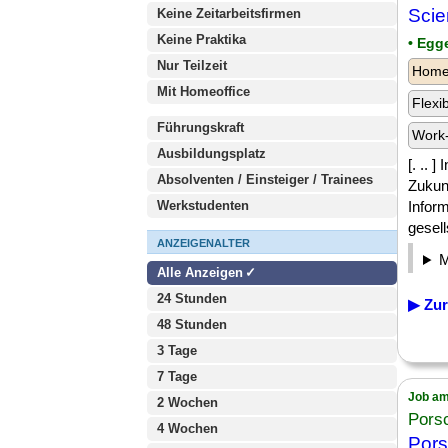
Scie
Keine Zeitarbeitsfirmen
Keine Praktika
• Egg
Nur Teilzeit
Homeo
Mit Homeoffice
Flexi
Führungskraft
Work-
Ausbildungsplatz
[. .. 
Absolventen / Einsteiger / Trainees
Zukun
Werkstudenten
Infor
gesell
ANZEIGENALTER
Alle Anzeigen
24 Stunden
▶ Zur
48 Stunden
3 Tage
7 Tage
Job am
2 Wochen
Pors
4 Wochen
Pors