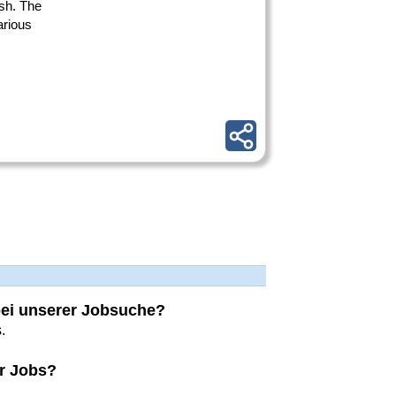
ish. The
arious
 bei unserer Jobsuche?
.
r Jobs?