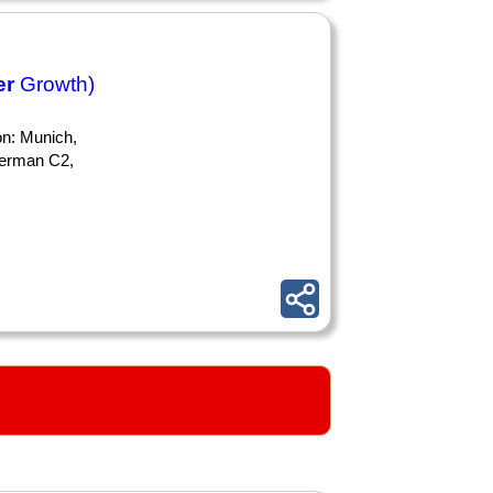
er
Growth)
n: Munich,
German C2,