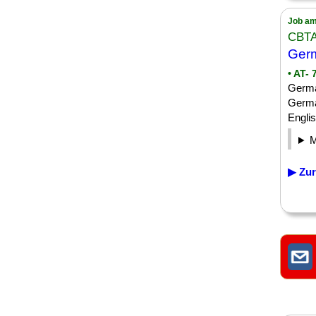
Job am
CBT
Germ
• AT-
Germa
Germa
Englis
▶ Zur