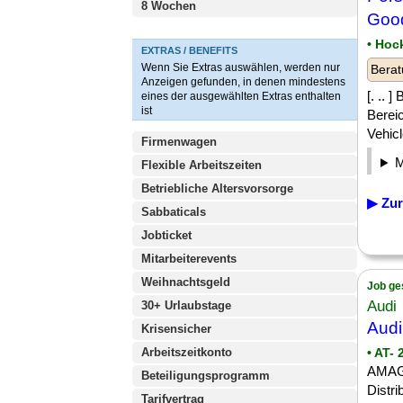
8 Wochen
Goo
• Hoc
EXTRAS / BENEFITS
Wenn Sie Extras auswählen, werden nur
Berat
Anzeigen gefunden, in denen mindestens
[. .. 
eines der ausgewählten Extras enthalten
ist
Bereic
Vehicl
Firmenwagen
Flexible Arbeitszeiten
Betriebliche Altersvorsorge
▶ Zur
Sabbaticals
Jobticket
Mitarbeiterevents
Weihnachtsgeld
Job ge
Audi
30+ Urlaubstage
Audi
Krisensicher
Arbeitszeitkonto
• AT-
AMAG 
Beteiligungsprogramm
Distri
Tarifvertrag