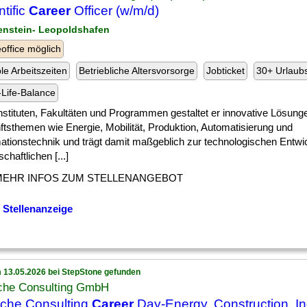
ntific
Career
Officer (w/m/d)
enstein- Leopoldshafen
ffice möglich
ble Arbeitszeiten
Betriebliche Altersvorsorge
Jobticket
30+ Urlaub
Life-Balance
] Instituten, Fakultäten und Programmen gestaltet er innovative Lösunge
ftsthemen wie Energie, Mobilität, Produktion, Automatisierung und
mationstechnik und trägt damit maßgeblich zur technologischen Entwi
schaftlichen [...]
MEHR INFOS ZUM STELLENANGEBOT
 Stellenanzeige
 13.05.2026 bei StepStone gefunden
che Consulting GmbH
che Consulting
Career
Day-Energy, Construction, Ind