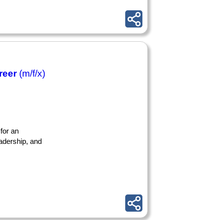
reer
(m/f/x)
 for an
adership, and