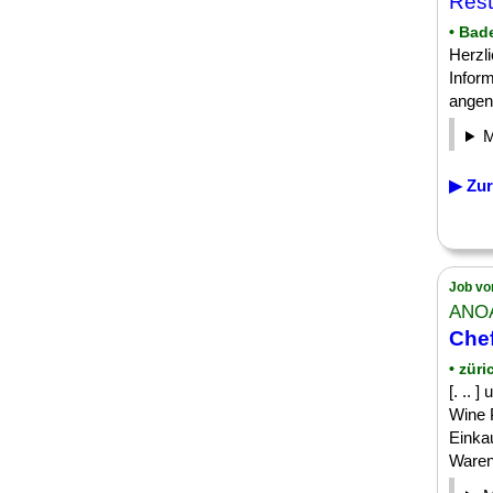
Rest
• Bad
Herzli
Inform
angen
▶ Zur
Job vo
ANO
Chef
• züri
[. ..
Wine 
Einka
Warenk