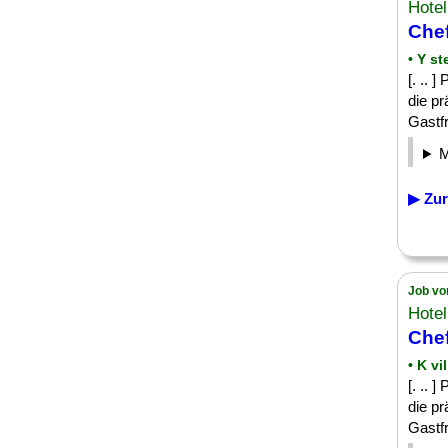
Hote
Chef
• Y st
[. .. 
die pr
Gastfr
▶ Zur
Job vo
Hote
Chef
• K vi
[. .. 
die pr
Gastfr