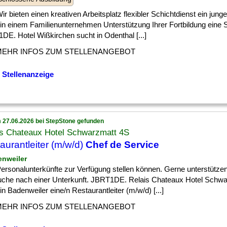
] Wir bieten einen kreativen Arbeitsplatz flexibler Schichtdienst ein jung
n einem Familienunternehmen Unterstützung Ihrer Fortbildung eine St
DE. Hotel Wißkirchen sucht in Odenthal [...]
MEHR INFOS ZUM STELLENANGEBOT
 Stellenanzeige
 27.06.2026 bei StepStone gefunden
is Chateaux Hotel Schwarzmatt 4S
aurantleiter (m/w/d)
Chef de Service
enweiler
] Personalunterkünfte zur Verfügung stellen können. Gerne unterstützen
uche nach einer Unterkunft. JBRT1DE. Relais Chateaux Hotel Schw
in Badenweiler eine/n Restaurantleiter (m/w/d) [...]
MEHR INFOS ZUM STELLENANGEBOT