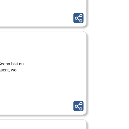
 Scena bist du
äsent, wo