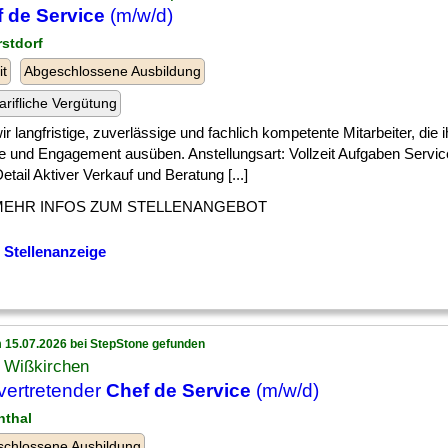
 de Service
(m/w/d)
rstdorf
it
Abgeschlossene Ausbildung
arifliche Vergütung
] wir langfristige, zuverlässige und fachlich kompetente Mitarbeiter, die 
e und Engagement ausüben. Anstellungsart: Vollzeit Aufgaben Servic
tail Aktiver Verkauf und Beratung [...]
MEHR INFOS ZUM STELLENANGEBOT
 Stellenanzeige
 15.07.2026 bei StepStone gefunden
l Wißkirchen
lvertretender
Chef de Service
(m/w/d)
nthal
chlossene Ausbildung