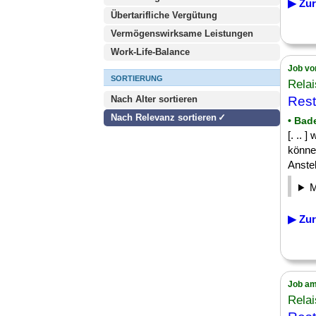
▶ Zur
Übertarifliche Vergütung
Vermögenswirksame Leistungen
Work-Life-Balance
Job vo
SORTIERUNG
Rela
Nach Alter sortieren
Rest
Nach Relevanz sortieren
• Bad
[. .. 
könne
Anstel
▶ Zur
Job am
Rela