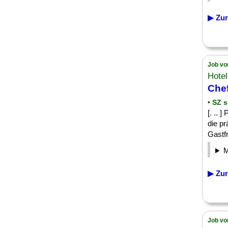
▶ Zur
Job vo
Hote
Chef
• SZ 
[. .. 
die pr
Gastfr
▶ Zur
Job vo