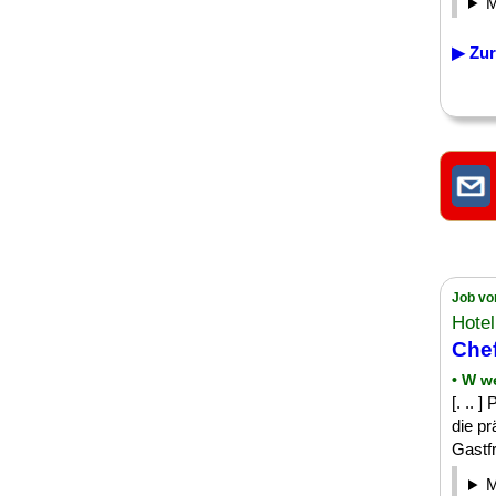
▶ Zur
Job vo
Hote
Chef
• W w
[. .. 
die pr
Gastfr