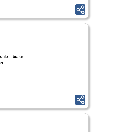
chkeit bieten
ten