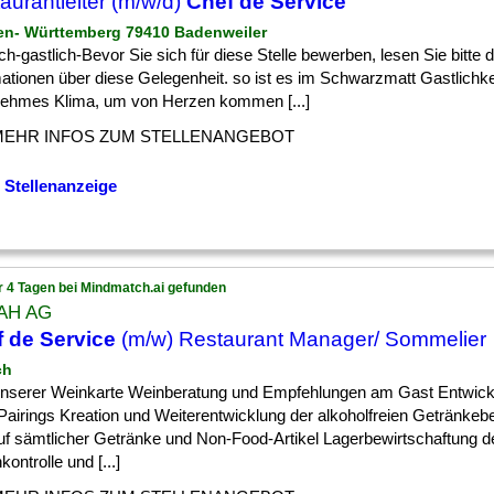
aurantleiter (m/w/d)
Chef de Service
en- Württemberg 79410 Badenweiler
ch-gastlich-Bevor Sie sich für diese Stelle bewerben, lesen Sie bitte 
ationen über diese Gelegenheit. so ist es im Schwarzmatt Gastlichke
ehmes Klima, um von Herzen kommen [...]
MEHR INFOS ZUM STELLENANGEBOT
 Stellenanzeige
r 4 Tagen bei Mindmatch.ai gefunden
AH AG
 de Service
(m/w) Restaurant Manager/ Sommelier
ch
 ] unserer Weinkarte Weinberatung und Empfehlungen am Gast Entwick
Pairings Kreation und Weiterentwicklung der alkoholfreien Getränkebe
uf sämtlicher Getränke und Non-Food-Artikel Lagerbewirtschaftung d
ontrolle und [...]