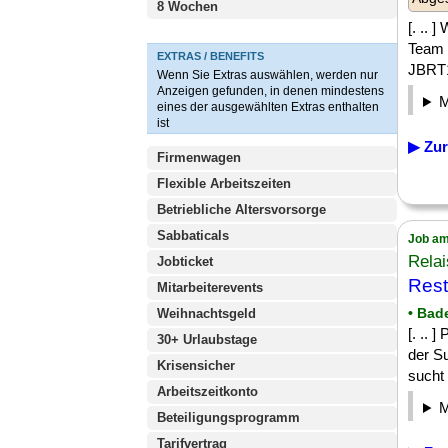
8 Wochen
[. .. 
Team i
EXTRAS / BENEFITS
JBRT1
Wenn Sie Extras auswählen, werden nur
Anzeigen gefunden, in denen mindestens
eines der ausgewählten Extras enthalten
ist
▶ Zur
Firmenwagen
Flexible Arbeitszeiten
Betriebliche Altersvorsorge
Sabbaticals
Job am
Rela
Jobticket
Rest
Mitarbeiterevents
• Bad
Weihnachtsgeld
[. .. 
30+ Urlaubstage
der S
Krisensicher
sucht 
Arbeitszeitkonto
Beteiligungsprogramm
Tarifvertrag