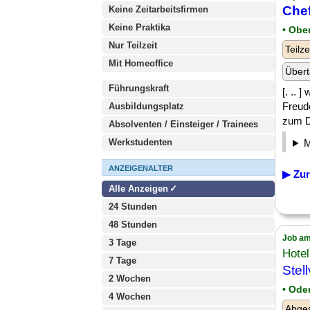
Chef
Keine Zeitarbeitsfirmen
Keine Praktika
• Obe
Nur Teilzeit
Teilze
Mit Homeoffice
Übert
Führungskraft
[. .. 
Freud
Ausbildungsplatz
zum De
Absolventen / Einsteiger / Trainees
Werkstudenten
ANZEIGENALTER
▶ Zur
Alle Anzeigen
24 Stunden
48 Stunden
Job am
3 Tage
Hote
7 Tage
Stel
2 Wochen
• Ode
4 Wochen
Abges