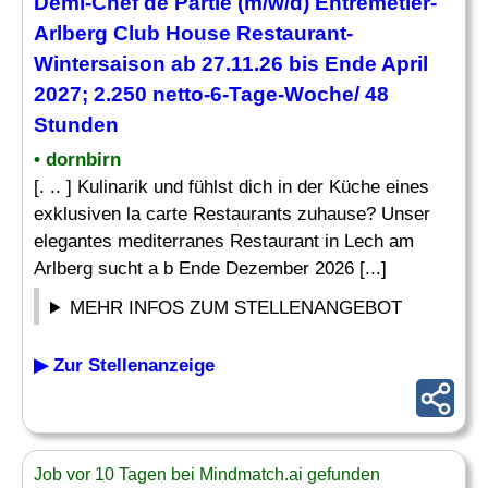
Demi-
Chef
de Partie (m/w/d)
Entremetier
-
Arlberg Club House Restaurant-
Wintersaison ab 27.11.26 bis Ende April
2027; 2.250 netto-6-Tage-Woche/ 48
Stunden
• dornbirn
[. .. ] Kulinarik und fühlst dich in der Küche eines
exklusiven la carte Restaurants zuhause? Unser
elegantes mediterranes Restaurant in Lech am
Arlberg sucht a b Ende Dezember 2026 [...]
MEHR INFOS ZUM STELLENANGEBOT
▶ Zur Stellenanzeige
Job vor 10 Tagen bei Mindmatch.ai gefunden