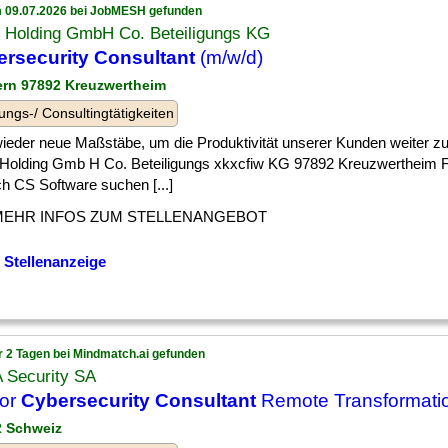
 09.07.2026 bei JobMESH gefunden
z Holding GmbH Co. Beteiligungs KG
rsecurity Consultant
(m/w/d)
ern 97892 Kreuzwertheim
ungs-/ Consultingtätigkeiten
] wieder neue Maßstäbe, um die Produktivität unserer Kunden weiter z
 Holding Gmb H Co. Beteiligungs xkxcfiw KG 97892 Kreuzwertheim 
h CS Software suchen [...]
MEHR INFOS ZUM STELLENANGEBOT
 Stellenanzeige
r 2 Tagen bei Mindmatch.ai gefunden
 Security SA
ior
Cybersecurity Consultant
Remote Transformati
 2 Schweiz