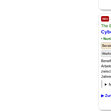
NEU
The 
Cybe
• Nor
Berat
Weih
Benefi
Arbeit
zwisc
Jahren
▶ Zur