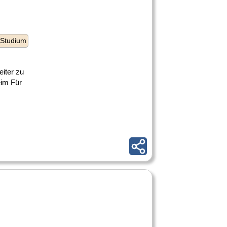
 Studium
eiter zu
eim Für