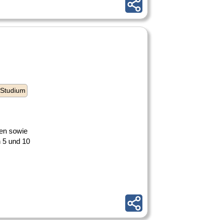
 Studium
gen sowie
 5 und 10