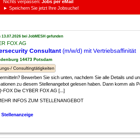
Nichts verpassen:
Jobs per eMail
► Speichern Sie jetzt Ihre Jobsuche!
 13.07.2026 bei JobMESH gefunden
ER FOX AG
rsecurity Consultant
(m/w/d) mit Vertriebsaffinität
ndenburg 14473 Potsdam
ungs-/ Consultingtätigkeiten
] vermitteln? Bewerben Sie sich unten, nachdem Sie alle Details und u
mationen zu diesem Stellenangebot gelesen haben. Dann komm als Pe
-FOX Die CYBER FOX AG [...]
MEHR INFOS ZUM STELLENANGEBOT
 Stellenanzeige