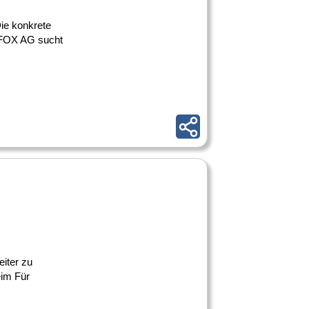
 Die konkrete
R FOX AG sucht
eiter zu
eim Für