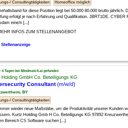
ungs-/ Consultingtätigkeiten
Homeoffice möglich
] Gehaltsband für diese Position liegt bei 50.000 80.000 brutto jährlich.
ufung erfolgt je nach Erfahrung und Qualifikation. JBRT1DE. CYBE
sdam eine/n [...]
MEHR INFOS ZUM STELLENANGEBOT
 Stellenanzeige
r 4 Tagen bei Mindmatch.ai gefunden
z Holding GmbH Co. Beteiligungs KG
rsecurity Consultant
(m/w/d)
uzwertheim, BY
ungs-/ Consultingtätigkeiten
] immer wieder neue Maßstäbe, um die Produktivität unserer Kunden w
ssern. Kurtz Holding Gmb H Co. Beteiligungs KG 97892 Kreuzwerth
en Bereich CS Software suchen [...]