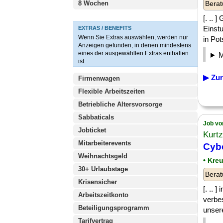
8 Wochen
Berat
[. .. 
Einst
EXTRAS / BENEFITS
Wenn Sie Extras auswählen, werden nur
in Pot
Anzeigen gefunden, in denen mindestens
eines der ausgewählten Extras enthalten
ist
▶ Zur
Firmenwagen
Flexible Arbeitszeiten
Betriebliche Altersvorsorge
Sabbaticals
Job vo
Jobticket
Kurt
Mitarbeiterevents
Cybe
Weihnachtsgeld
• Kre
30+ Urlaubstage
Berat
Krisensicher
[. .. 
Arbeitszeitkonto
verbe
Beteiligungsprogramm
unser
Tarifvertrag