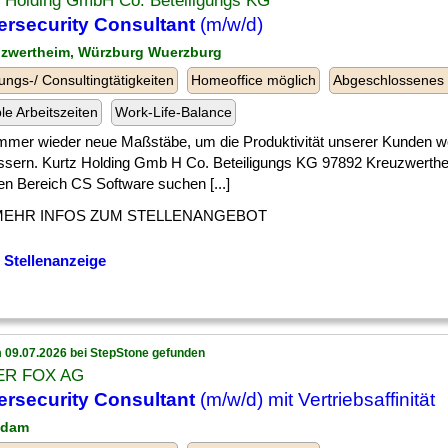
z Holding GmbH Co. Beteiligungs KG
rsecurity Consultant
(m/w/d)
uzwertheim, Würzburg Wuerzburg
ungs-/ Consultingtätigkeiten
Homeoffice möglich
Abgeschlossenes
ble Arbeitszeiten
Work-Life-Balance
] immer wieder neue Maßstäbe, um die Produktivität unserer Kunden w
ssern. Kurtz Holding Gmb H Co. Beteiligungs KG 97892 Kreuzwerth
en Bereich CS Software suchen [...]
MEHR INFOS ZUM STELLENANGEBOT
 Stellenanzeige
 09.07.2026 bei StepStone gefunden
ER FOX AG
rsecurity Consultant
(m/w/d) mit Vertriebsaffinität
sdam