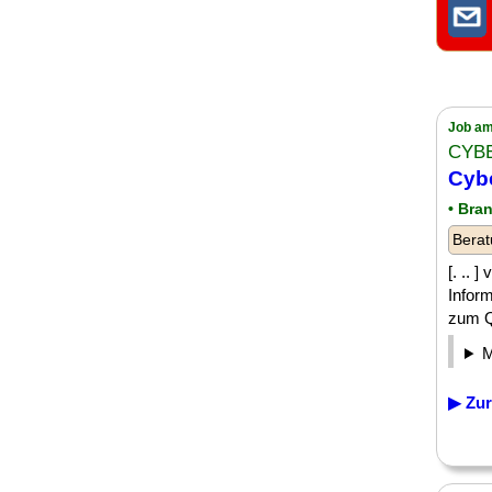
Job am
CYB
Cybe
• Bra
Berat
[. .. 
Infor
zum Q
▶ Zur