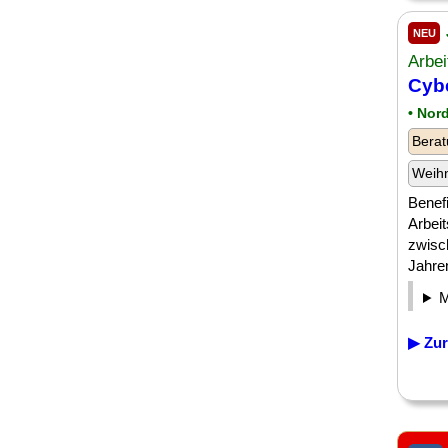
NEU
Arbei
Cybe
• Nor
Berat
Weih
Benefi
Arbeit
zwisc
Jahren
▶ Zur