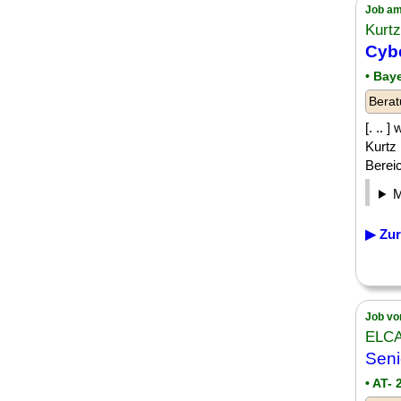
Job am
Kurt
Cybe
• Bay
Berat
[. .. 
Kurtz
Bereic
▶ Zur
Job vo
ELCA
Sen
• AT-