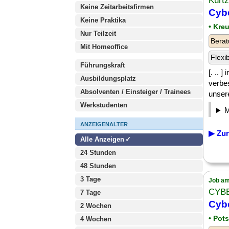
Kurt
Keine Zeitarbeitsfirmen
Cybe
Keine Praktika
• Kre
Nur Teilzeit
Berat
Mit Homeoffice
Flexi
Führungskraft
[. .. 
Ausbildungsplatz
verbe
Absolventen / Einsteiger / Trainees
unser
Werkstudenten
ANZEIGENALTER
▶ Zur
Alle Anzeigen
24 Stunden
48 Stunden
3 Tage
Job am
CYB
7 Tage
Cybe
2 Wochen
• Pot
4 Wochen