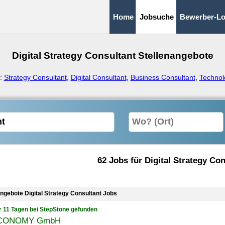
Home
Jobsuche
Bewerber-Lo
Digital Strategy Consultant Stellenangebote
e:
Strategy Consultant
,
Digital Consultant
,
Business Consultant
,
Technol
62 Jobs für Digital Strategy Co
angebote Digital Strategy Consultant Jobs
r 11 Tagen bei StepStone gefunden
CONOMY GmbH