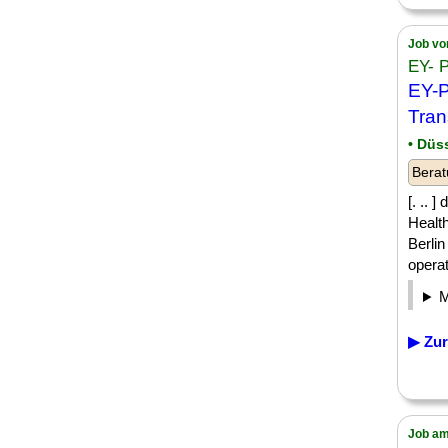
Job vo
EY- 
EY-P
Tran
• Düs
Berat
[. ..
Healt
Berli
operati
▶ Zur
Job am