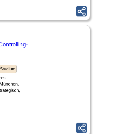
ntrolling-
 Studium
res
, München,
trategisch,