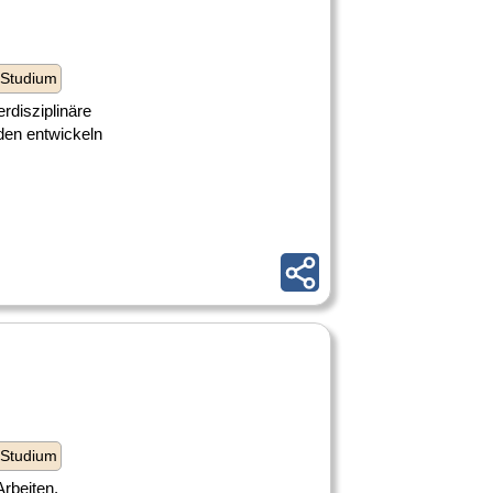
 Studium
rdisziplinäre
den entwickeln
 Studium
rbeiten,