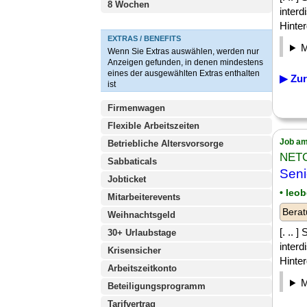
8 Wochen
interd
Hinter
EXTRAS / BENEFITS
Wenn Sie Extras auswählen, werden nur
Anzeigen gefunden, in denen mindestens
eines der ausgewählten Extras enthalten
▶ Zur
ist
Firmenwagen
Flexible Arbeitszeiten
Job am
Betriebliche Altersvorsorge
NET
Sabbaticals
Sen
Jobticket
• leo
Mitarbeiterevents
Berat
Weihnachtsgeld
[. ..
30+ Urlaubstage
interd
Krisensicher
Hinter
Arbeitszeitkonto
Beteiligungsprogramm
Tarifvertrag