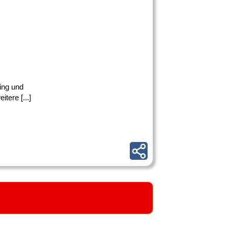
ing und
ere [...]