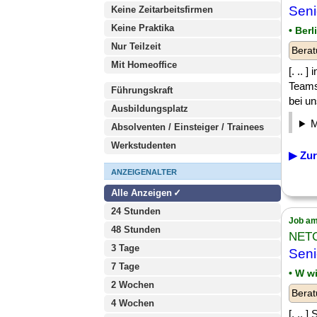
Sen
Keine Zeitarbeitsfirmen
Keine Praktika
• Ber
Nur Teilzeit
Berat
Mit Homeoffice
[. .. 
Teams
Führungskraft
bei un
Ausbildungsplatz
Absolventen / Einsteiger / Trainees
Werkstudenten
▶ Zur
ANZEIGENALTER
Alle Anzeigen
24 Stunden
Job am
48 Stunden
NET
3 Tage
Sen
7 Tage
• W w
2 Wochen
Berat
4 Wochen
[. ..