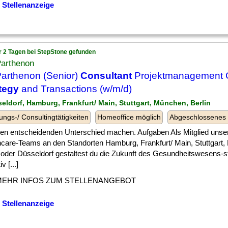
 Stellenanzeige
r 2 Tagen bei StepStone gefunden
Parthenon
arthenon (Senior)
Consultant
Projektmanagement Co
tegy
and Transactions (w/m/d)
seldorf, Hamburg, Frankfurt/ Main, Stuttgart, München, Berlin
ungs-/ Consultingtätigkeiten
Homeoffice möglich
Abgeschlossenes
 ] den entscheidenden Unterschied machen. Aufgaben Als Mitglied unse
hcare-Teams an den Standorten Hamburg, Frankfurt/ Main, Stuttgart
n oder Düsseldorf gestaltest du die Zukunft des Gesundheitswesens-s
v [...]
MEHR INFOS ZUM STELLENANGEBOT
 Stellenanzeige