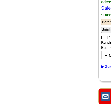
ades
Sale
• Düs
Berat
Jobti
[. .. 
Kunde
Busin
▶ Zur