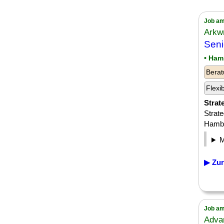
Job am
Arkwr
Sen
• Ham
Berat
Flexi
Strat
Strat
Hambur
▶ Zur
Job am
Adva