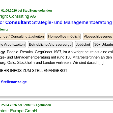
 01.06.2026 bei StepStone gefunden
ight Consulting AG
ior
Consultant
Strategie- und Managementberatung 
burg
ungs-/ Consultingtätigkeiten
Homeoffice möglich
Abgeschlossenes
ble Arbeitszeiten
Betriebliche Altersvorsorge
Jobticket
30+ Urlaub
egy
. People. Results. Gegründet 1987, ist Arkwright heute als eine ex
egie- und Managementberatung mit rund 150 Mitarbeiter:innen an den
g, Oslo, Stockholm und London vertreten. Wir sind darauf [...]
MEHR INFOS ZUM STELLENANGEBOT
 Stellenanzeige
 25.04.2026 bei JobMESH gefunden
ntest Europe GmbH