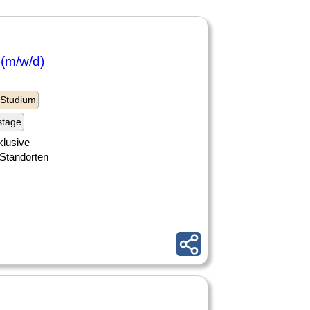
(m/w/d)
 Studium
stage
klusive
 Standorten