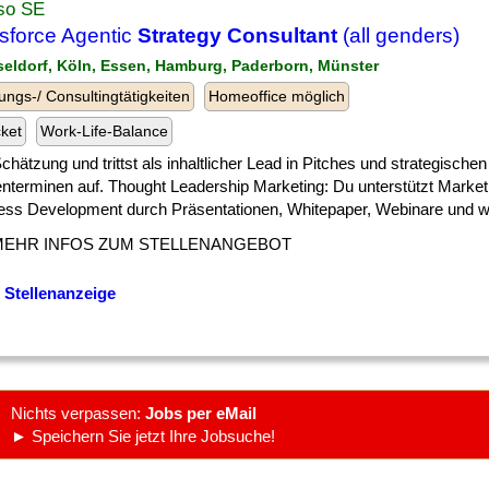
so SE
sforce Agentic
Strategy Consultant
(all genders)
seldorf, Köln, Essen, Hamburg, Paderborn, Münster
ungs-/ Consultingtätigkeiten
Homeoffice möglich
cket
Work-Life-Balance
] Schätzung und trittst als inhaltlicher Lead in Pitches und strategischen
nterminen auf. Thought Leadership Marketing: Du unterstützt Market
ess Development durch Präsentationen, Whitepaper, Webinare und weit
MEHR INFOS ZUM STELLENANGEBOT
 Stellenanzeige
Nichts verpassen:
Jobs per eMail
► Speichern Sie jetzt Ihre Jobsuche!