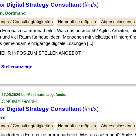
ior
Digital Strategy Consultant
(f/m/x)
lin, Dortmund
ungs-/ Consultingtätigkeiten
Homeoffice möglich
Abgeschlossenes
] in Europa zusammenarbeitet. Was uns ausmacht? Agiles Arbeiten, inte
 und viel Raum für neue Ideen. Menschen mit vielfältigen Hintergrün
s gemeinsam einzigartige digitale Lösungen [...]
MEHR INFOS ZUM STELLENANGEBOT
 Stellenanzeige
 27.05.2026 bei Mindmatch.ai gefunden
CONOMY GmbH
ior
Digital Strategy Consultant
(f/m/x)
ien
ungs-/ Consultingtätigkeiten
Homeoffice möglich
Abgeschlossenes
 ] Standorten in Europa zusammenarbeitet. Was uns ausmacht? Agiles A