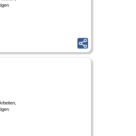
tigen
rbeiten,
tigen