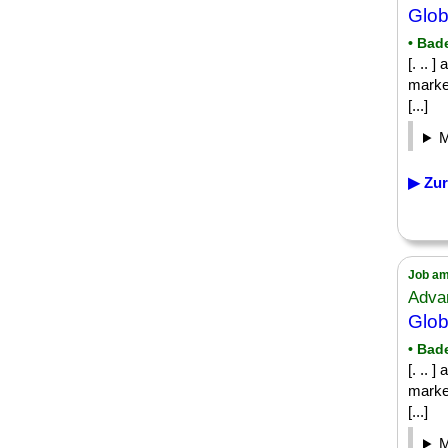
Glob
• Bad
[. .. 
marke
[...]
▶ Zur
Job am
Adva
Glob
• Bad
[. .. 
marke
[...]