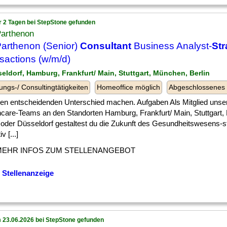
r 2 Tagen bei StepStone gefunden
Parthenon
arthenon (Senior)
Consultant
Business Analyst-
Str
sactions (w/m/d)
seldorf, Hamburg, Frankfurt/ Main, Stuttgart, München, Berlin
ungs-/ Consultingtätigkeiten
Homeoffice möglich
Abgeschlossenes
 ] den entscheidenden Unterschied machen. Aufgaben Als Mitglied unse
hcare-Teams an den Standorten Hamburg, Frankfurt/ Main, Stuttgart
n oder Düsseldorf gestaltest du die Zukunft des Gesundheitswesens-s
v [...]
MEHR INFOS ZUM STELLENANGEBOT
 Stellenanzeige
 23.06.2026 bei StepStone gefunden