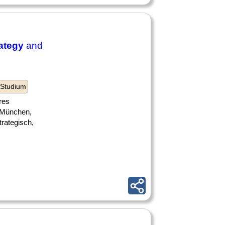
ategy
and
 Studium
res
, München,
trategisch,