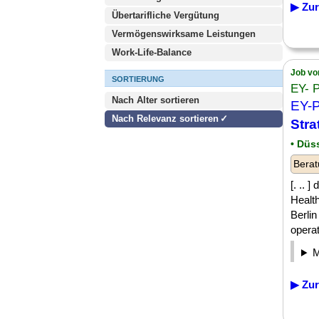
▶ Zur
Übertarifliche Vergütung
Vermögenswirksame Leistungen
Work-Life-Balance
Job vo
SORTIERUNG
EY- 
Nach Alter sortieren
EY-P
Nach Relevanz sortieren
Stra
• Düs
Berat
[. ..
Healt
Berli
operati
▶ Zur