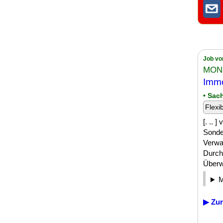
Job vo
MONU
Immo
• Sac
Flexi
[. ..
Sonde
Verwa
Durch
Überw
▶ Zur