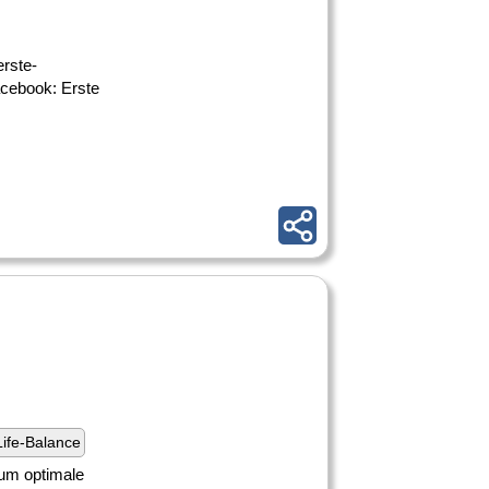
erste-
acebook: Erste
ife-Balance
 um optimale