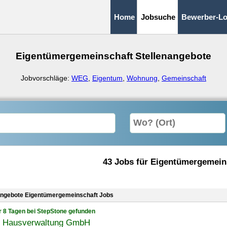
Home
Jobsuche
Bewerber-Lo
Eigentümergemeinschaft Stellenangebote
Jobvorschläge:
WEG
,
Eigentum
,
Wohnung
,
Gemeinschaft
43 Jobs für Eigentümergemein
angebote Eigentümergemeinschaft Jobs
r 8 Tagen bei StepStone gefunden
e Hausverwaltung GmbH