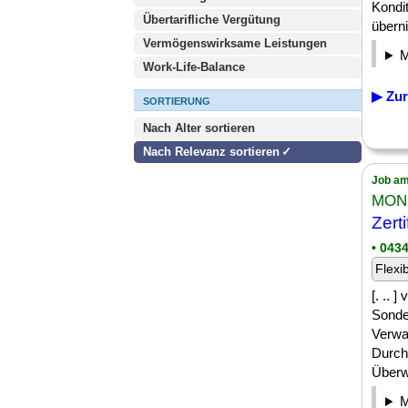
Kondit
Übertarifliche Vergütung
überni
Vermögenswirksame Leistungen
Work-Life-Balance
▶ Zur
SORTIERUNG
Nach Alter sortieren
Nach Relevanz sortieren
Job am
MONU
Zert
• 043
Flexi
[. ..
Sonde
Verwa
Durch
Überw