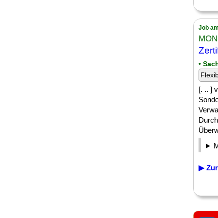
Job am
MONU
Zert
• Sac
Flexi
[. ..
Sonde
Verwa
Durch
Überw
▶ Zur