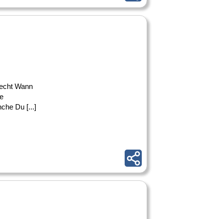
Recht Wann
e
he Du [...]