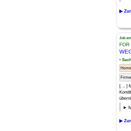
▶ Zur
Job am
FOR 
WEG-
• Sac
Homeo
Firm
[. .. 
Kondit
überni
▶ Zur