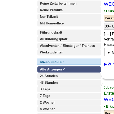
WEG-
Keine Zeitarbeitsfirmen
Keine Praktika
• Dui
Nur Teilzeit
Berat
Mit Homeoffice
30+ U
Führungskraft
[. .. 
Vertra
Ausbildungsplatz
Hausv
Absolventen / Einsteiger / Trainees
Werkstudenten
ANZEIGENALTER
▶ Zur
Alle Anzeigen
24 Stunden
48 Stunden
Job vo
3 Tage
Erst
7 Tage
WEG-
2 Wochen
• Erkr
4 Wochen
Berat