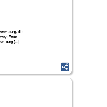
Verwaltung, die
rwey; Erste
altung [...]