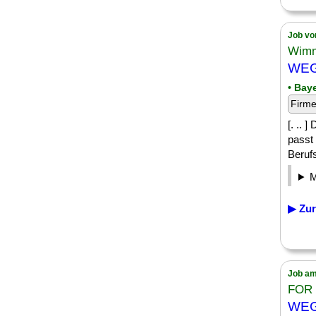
Job vo
Wimm
WEG 
• Bay
Firm
[. ..
passt
Beruf
▶ Zur
Job am
FOR 
WEG-