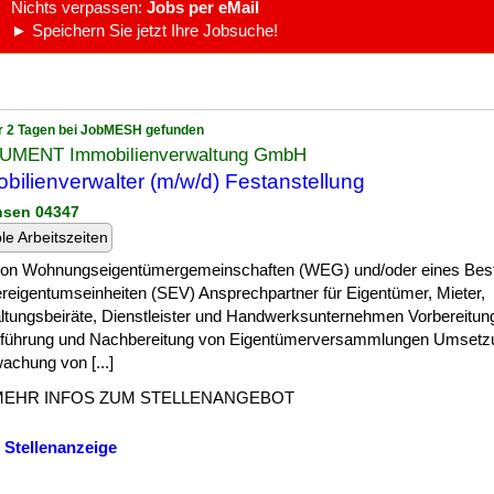
Nichts verpassen:
Jobs per eMail
► Speichern Sie jetzt Ihre Jobsuche!
r 2 Tagen bei JobMESH gefunden
MENT Immobilienverwaltung GmbH
bilienverwalter (m/w/d) Festanstellung
hsen 04347
ble Arbeitszeiten
 ] von Wohnungseigentümergemeinschaften (WEG) und/oder eines Bes
reigentumseinheiten (SEV) Ansprechpartner für Eigentümer, Mieter,
ltungsbeiräte, Dienstleister und Handwerksunternehmen Vorbereitun
führung und Nachbereitung von Eigentümerversammlungen Umsetz
achung von [...]
MEHR INFOS ZUM STELLENANGEBOT
 Stellenanzeige