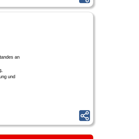
tandes an
g,
ung und