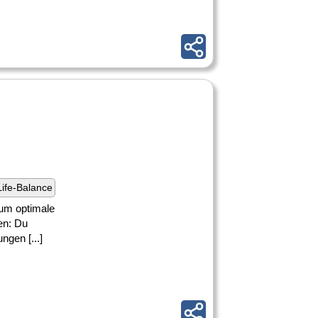
ife-Balance
 um optimale
en: Du
ngen [...]