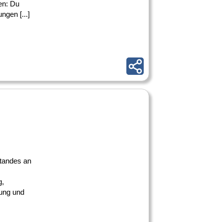
en: Du
ngen [...]
tandes an
g,
ung und