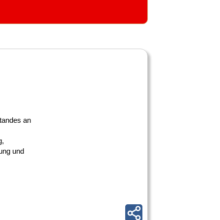
tandes an
g,
ung und