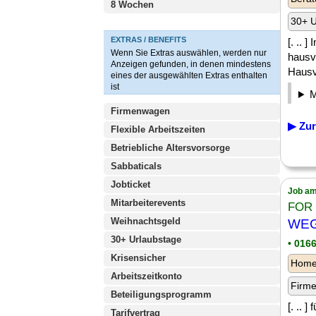
8 Wochen
30+ U
EXTRAS / BENEFITS
[. .. 
Wenn Sie Extras auswählen, werden nur
hausv
Anzeigen gefunden, in denen mindestens
Hausv
eines der ausgewählten Extras enthalten
ist
Firmenwagen
▶ Zur
Flexible Arbeitszeiten
Betriebliche Altersvorsorge
Sabbaticals
Jobticket
Job am
Mitarbeiterevents
FOR 
Weihnachtsgeld
WEG-
30+ Urlaubstage
• 016
Krisensicher
Homeo
Arbeitszeitkonto
Firm
Beteiligungsprogramm
[. .. 
Tarifvertrag