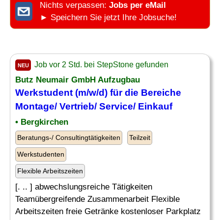
Nichts verpassen:
Jobs per eMail
► Speichern Sie jetzt Ihre Jobsuche!
Job vor 2 Std. bei StepStone gefunden
NEU
Butz Neumair GmbH Aufzugbau
Werkstudent (m/w/d) für die Bereiche
Montage/ Vertrieb/ Service/
Einkauf
• Bergkirchen
Beratungs-/ Consultingtätigkeiten
Teilzeit
Werkstudenten
Flexible Arbeitszeiten
[. .. ] abwechslungsreiche Tätigkeiten
Teamübergreifende Zusammenarbeit Flexible
Arbeitszeiten freie Getränke kostenloser Parkplatz