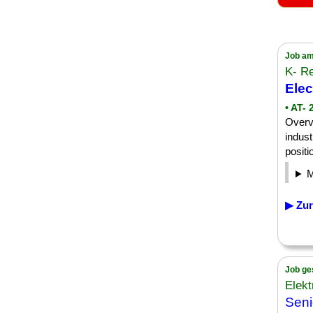
Job am
K- R
Elec
• AT-
Over
indust
positi
▶ Zur
Job ge
Elekt
Sen