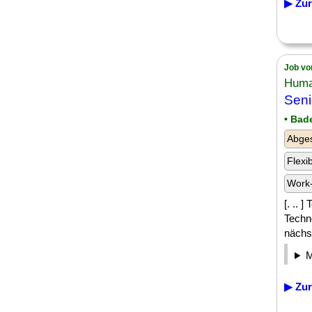
▶ Zur
Job vo
Huma
Seni
• Bad
Abge
Flexi
Work-
[. .. 
Techn
nächst
▶ Zur