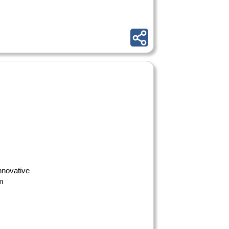
nnovative
um