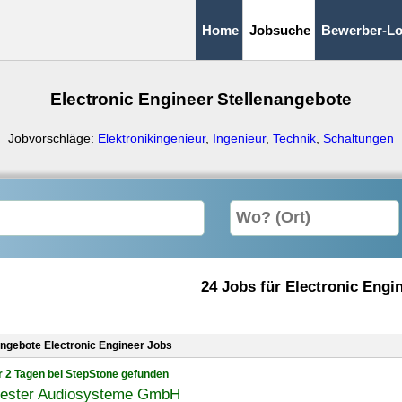
Home
Jobsuche
Bewerber-Lo
Electronic Engineer Stellenangebote
Jobvorschläge:
Elektronikingenieur
,
Ingenieur
,
Technik
,
Schaltungen
24 Jobs für Electronic Engi
angebote Electronic Engineer Jobs
r 2 Tagen bei StepStone gefunden
ester Audiosysteme GmbH