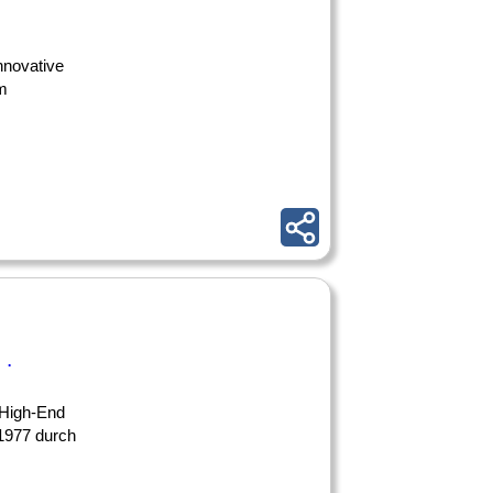
nnovative
um
 .
 High-End
 1977 durch