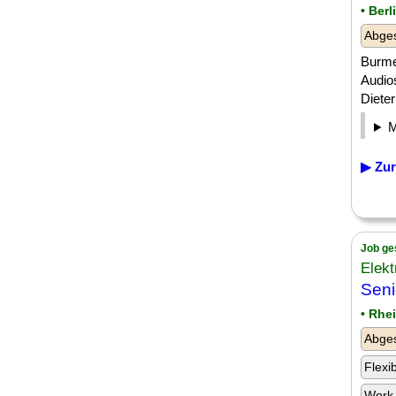
• Berl
Abge
Burme
Audio
Dieter
▶ Zur
Job ge
Elekt
Seni
• Rhe
Abge
Flexi
Work-