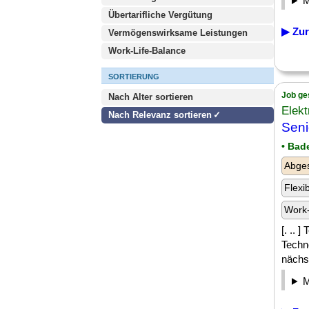
Übertarifliche Vergütung
▶ Zur
Vermögenswirksame Leistungen
Work-Life-Balance
SORTIERUNG
Job ge
Nach Alter sortieren
Elekt
Nach Relevanz sortieren
Seni
• Bad
Abge
Flexi
Work-
[. .. 
Techn
nächst