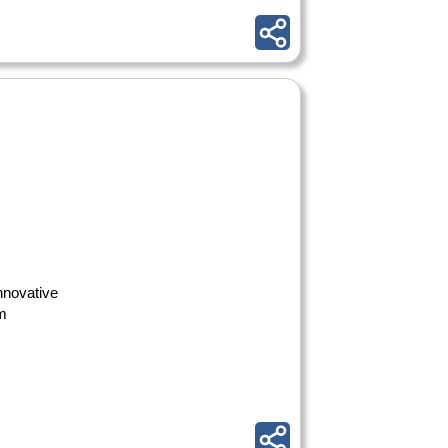
nnovative
um