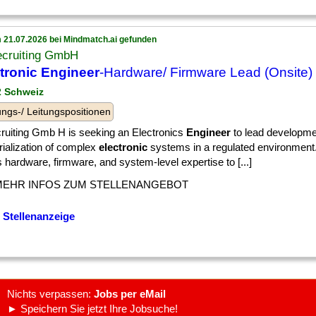
 21.07.2026 bei Mindmatch.ai gefunden
ecruiting GmbH
tronic Engineer
-Hardware/ Firmware Lead (Onsite)
 2 Schweiz
ngs-/ Leitungspositionen
ruiting Gmb H is seeking an Electronics
Engineer
to lead developme
rialization of complex
electronic
systems in a regulated environment.
 hardware, firmware, and system-level expertise to [...]
MEHR INFOS ZUM STELLENANGEBOT
 Stellenanzeige
Nichts verpassen:
Jobs per eMail
► Speichern Sie jetzt Ihre Jobsuche!