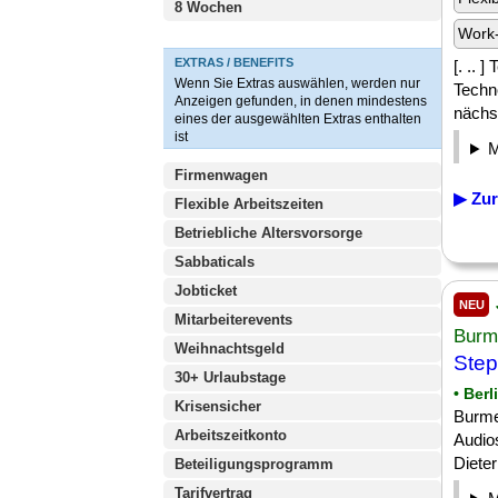
8 Wochen
Work-
EXTRAS / BENEFITS
[. .. 
Wenn Sie Extras auswählen, werden nur
Techn
Anzeigen gefunden, in denen mindestens
nächst
eines der ausgewählten Extras enthalten
ist
Firmenwagen
▶ Zur
Flexible Arbeitszeiten
Betriebliche Altersvorsorge
Sabbaticals
Jobticket
NEU
Mitarbeiterevents
Burm
Weihnachtsgeld
Step
30+ Urlaubstage
• Berl
Krisensicher
Burme
Arbeitszeitkonto
Audio
Dieter
Beteiligungsprogramm
Tarifvertrag