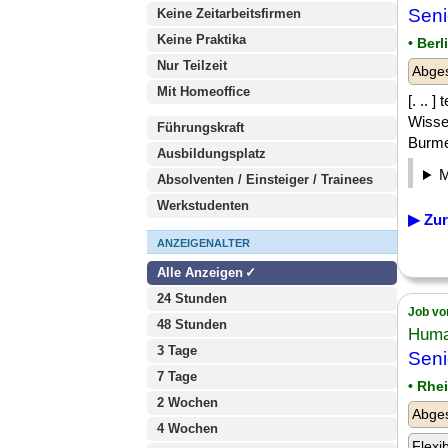
Sen
Keine Zeitarbeitsfirmen
Keine Praktika
• Berl
Nur Teilzeit
Abge
Mit Homeoffice
[. .. 
Wisse
Führungskraft
Burme
Ausbildungsplatz
Absolventen / Einsteiger / Trainees
Werkstudenten
▶ Zur
ANZEIGENALTER
Alle Anzeigen
24 Stunden
Job vo
48 Stunden
Huma
3 Tage
Seni
7 Tage
• Rhe
2 Wochen
Abge
4 Wochen
Flexi