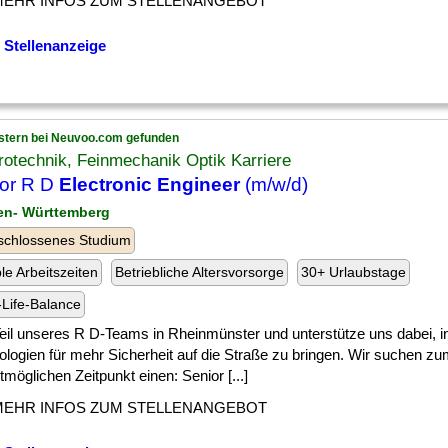
MEHR INFOS ZUM STELLENANGEBOT
 Stellenanzeige
stern bei Neuvoo.com gefunden
rotechnik, Feinmechanik Optik Karriere
or R D
Electronic Engineer
(m/w/d)
en- Württemberg
schlossenes Studium
ble Arbeitszeiten
Betriebliche Altersvorsorge
30+ Urlaubstage
Life-Balance
] Teil unseres R D-Teams in Rheinmünster und unterstütze uns dabei, i
ologien für mehr Sicherheit auf die Straße zu bringen. Wir suchen z
möglichen Zeitpunkt einen: Senior [...]
MEHR INFOS ZUM STELLENANGEBOT