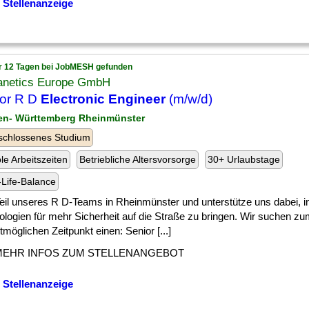
 Stellenanzeige
r 12 Tagen bei JobMESH gefunden
netics Europe GmbH
or R D
Electronic Engineer
(m/w/d)
en- Württemberg Rheinmünster
schlossenes Studium
ble Arbeitszeiten
Betriebliche Altersvorsorge
30+ Urlaubstage
Life-Balance
] Teil unseres R D-Teams in Rheinmünster und unterstütze uns dabei, i
ologien für mehr Sicherheit auf die Straße zu bringen. Wir suchen z
möglichen Zeitpunkt einen: Senior [...]
MEHR INFOS ZUM STELLENANGEBOT
 Stellenanzeige