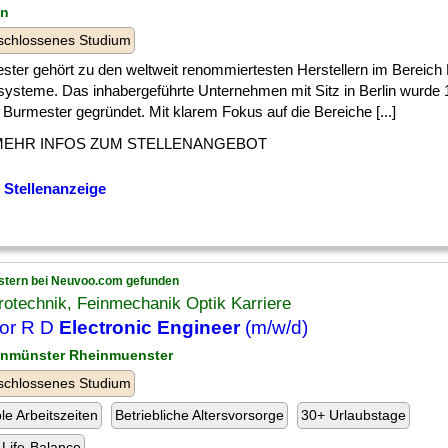
in
schlossenes Studium
ster gehört zu den weltweit renommiertesten Herstellern im Bereich
systeme. Das inhabergeführte Unternehmen mit Sitz in Berlin wurde
 Burmester gegründet. Mit klarem Fokus auf die Bereiche [...]
MEHR INFOS ZUM STELLENANGEBOT
 Stellenanzeige
stern bei Neuvoo.com gefunden
rotechnik, Feinmechanik Optik Karriere
or R D
Electronic Engineer
(m/w/d)
inmünster Rheinmuenster
schlossenes Studium
ble Arbeitszeiten
Betriebliche Altersvorsorge
30+ Urlaubstage
Life-Balance