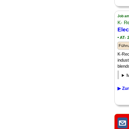
Job am
K- R
Elec
• AT-
Führu
K-Rec
indust
blends
▶ Zur