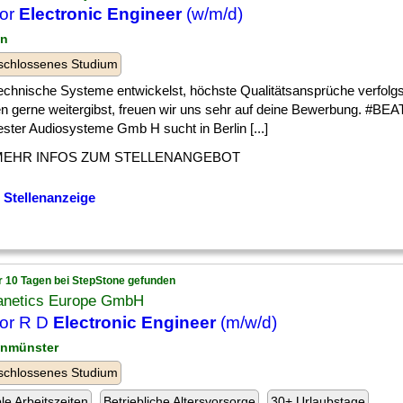
ior
Electronic Engineer
(w/m/d)
in
schlossenes Studium
] technische Systeme entwickelst, höchste Qualitätsansprüche verfolgs
n gerne weitergibst, freuen wir uns sehr auf deine Bewerbung. #B
ster Audiosysteme Gmb H sucht in Berlin [...]
MEHR INFOS ZUM STELLENANGEBOT
 Stellenanzeige
r 10 Tagen bei StepStone gefunden
netics Europe GmbH
or R D
Electronic Engineer
(m/w/d)
inmünster
schlossenes Studium
ble Arbeitszeiten
Betriebliche Altersvorsorge
30+ Urlaubstage