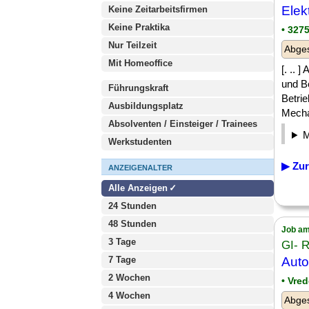
Elek
Keine Zeitarbeitsfirmen
Keine Praktika
• 327
Nur Teilzeit
Abges
Mit Homeoffice
[. ..
und B
Führungskraft
Betrie
Ausbildungsplatz
Mechat
Absolventen / Einsteiger / Trainees
Werkstudenten
▶ Zur
ANZEIGENALTER
Alle Anzeigen
24 Stunden
48 Stunden
Job am
3 Tage
GI- 
7 Tage
Auto
2 Wochen
• Vre
4 Wochen
Abges