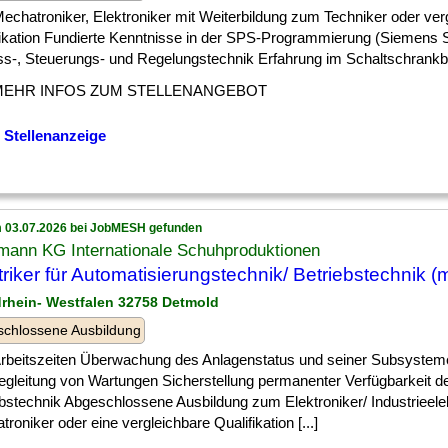
] Mechatroniker, Elektroniker mit Weiterbildung zum Techniker oder ver
fikation Fundierte Kenntnisse in der SPS-Programmierung (Siemens 
ss-, Steuerungs- und Regelungstechnik Erfahrung im Schaltschrankbau
MEHR INFOS ZUM STELLENANGEBOT
 Stellenanzeige
 03.07.2026 bei JobMESH gefunden
mann KG Internationale Schuhproduktionen
triker für Automatisierungstechnik/ Betriebstechnik (
drhein- Westfalen 32758 Detmold
chlossene Ausbildung
 ] Arbeitszeiten Überwachung des Anlagenstatus und seiner Subsystem
egleitung von Wartungen Sicherstellung permanenter Verfügbarkeit d
bstechnik Abgeschlossene Ausbildung zum Elektroniker/ Industrieelek
roniker oder eine vergleichbare Qualifikation [...]