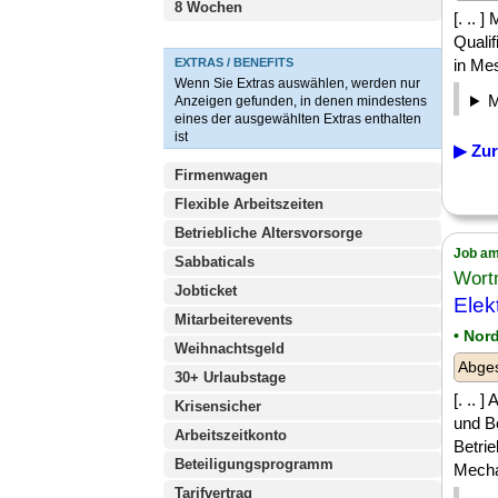
8 Wochen
[. .. 
Quali
EXTRAS / BENEFITS
in Me
Wenn Sie Extras auswählen, werden nur
Anzeigen gefunden, in denen mindestens
eines der ausgewählten Extras enthalten
ist
▶ Zur
Firmenwagen
Flexible Arbeitszeiten
Betriebliche Altersvorsorge
Job am
Sabbaticals
Wort
Jobticket
Elek
Mitarbeiterevents
• Nor
Weihnachtsgeld
Abges
30+ Urlaubstage
[. ..
Krisensicher
und B
Arbeitszeitkonto
Betrie
Beteiligungsprogramm
Mechat
Tarifvertrag