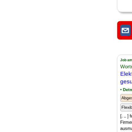
Job am
Wort
Elek
gesu
• Det
Abges
Flexi
[. .. 
Firmen
ausma