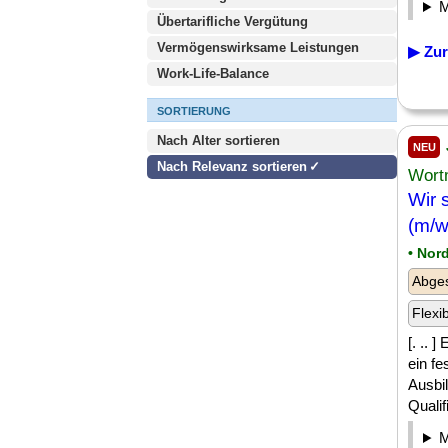
Übertarifliche Vergütung
Vermögenswirksame Leistungen
▶ Zur
Work-Life-Balance
SORTIERUNG
Nach Alter sortieren
NEU
Nach Relevanz sortieren
Wort
Wir 
(m/w
• Nor
Abges
Flexi
[. .. 
ein f
Ausbil
Qualif