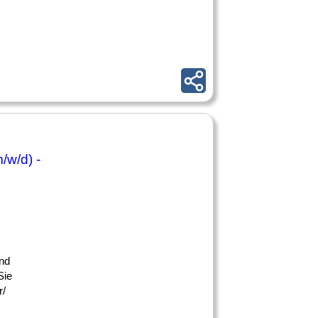
/w/d) -
und
Sie
r/