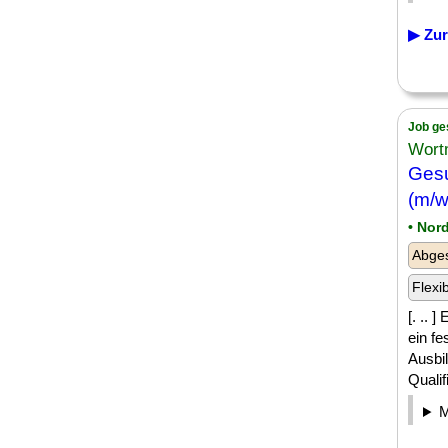
▶ Zur
Job ge
Wort
Gesu
(m/w
• Nor
Abges
Flexi
[. .. 
ein f
Ausbil
Qualif