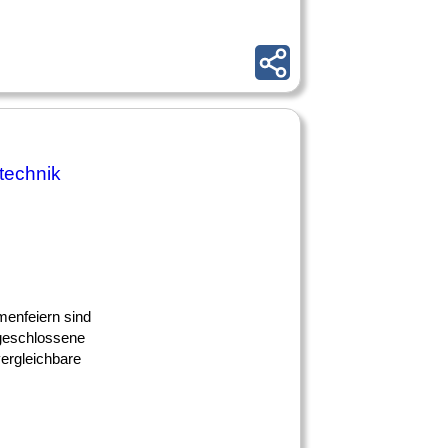
stechnik
menfeiern sind
bgeschlossene
vergleichbare