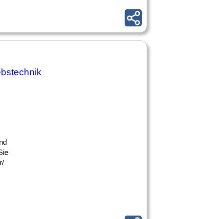
ebstechnik
und
Sie
r/