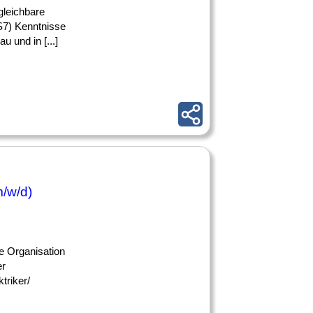
gleichbare
S7) Kenntnisse
 und in [...]
m/w/d)
e Organisation
er
triker/