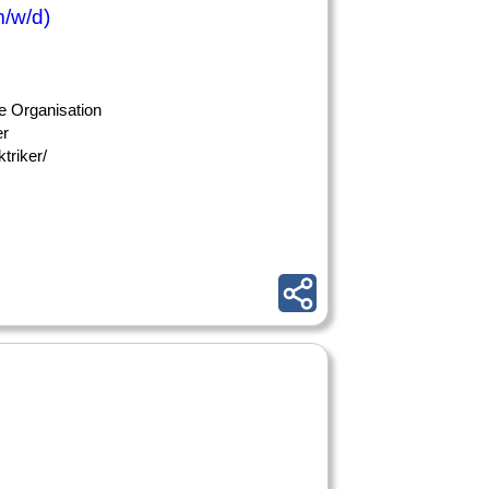
m/w/d)
e Organisation
er
triker/