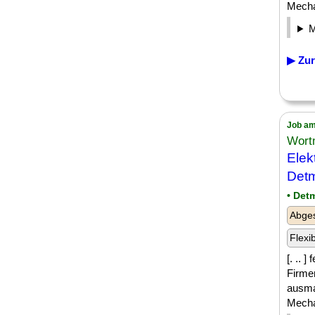
Mechat
▶ Zur
Job am
Wort
Elek
Det
• Det
Abges
Flexi
[. .. 
Firmen
ausma
Mechat