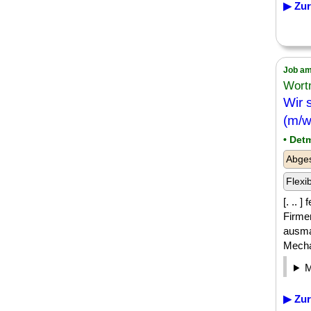
▶ Zur
Job am
Wort
Wir 
(m/w
• Det
Abges
Flexi
[. .. 
Firmen
ausma
Mechat
▶ Zur