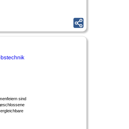
ebstechnik
menfeiern sind
bgeschlossene
vergleichbare