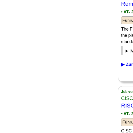
Remo
• AT-
Führu
The F
the pl
standa
▶ Zur
Job vo
CISC
RIS
• AT-
Führu
CISC 