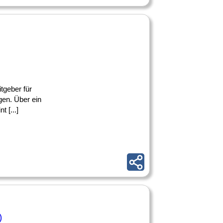
tgeber für
gen. Über ein
 [...]
)