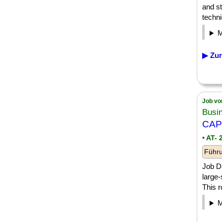
and s
techni
▶ Zur
Job vo
Busi
CA
• AT-
Führu
Job D
large-
This ro