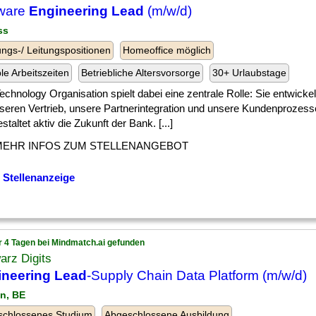
tware
Engineering Lead
(m/w/d)
ss
ngs-/ Leitungspositionen
Homeoffice möglich
ble Arbeitszeiten
Betriebliche Altersvorsorge
30+ Urlaubstage
] Technology Organisation spielt dabei eine zentrale Rolle: Sie entwick
nseren Vertrieb, unsere Partnerintegration und unsere Kundenprozes
staltet aktiv die Zukunft der Bank. [...]
MEHR INFOS ZUM STELLENANGEBOT
 Stellenanzeige
r 4 Tagen bei Mindmatch.ai gefunden
arz Digits
ineering Lead
-Supply Chain Data Platform (m/w/d)
in, BE
schlossenes Studium
Abgeschlossene Ausbildung