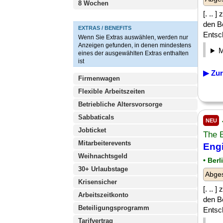
8 Wochen
[. .. 
den Be
EXTRAS / BENEFITS
Entsc
Wenn Sie Extras auswählen, werden nur
Anzeigen gefunden, in denen mindestens
eines der ausgewählten Extras enthalten
ist
▶ Zur
Firmenwagen
Flexible Arbeitszeiten
Betriebliche Altersvorsorge
Sabbaticals
NEU
Jobticket
The 
Mitarbeiterevents
Eng
Weihnachtsgeld
• Berl
30+ Urlaubstage
Abge
Krisensicher
[. .. 
Arbeitszeitkonto
den Be
Beteiligungsprogramm
Entsc
Tarifvertrag