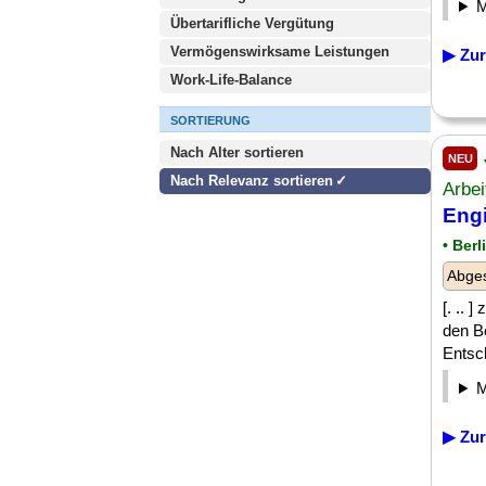
Übertarifliche Vergütung
Vermögenswirksame Leistungen
▶ Zur
Work-Life-Balance
SORTIERUNG
Nach Alter sortieren
NEU
Nach Relevanz sortieren
Arbei
Eng
• Berl
Abge
[. .. 
den Be
Entsc
▶ Zur