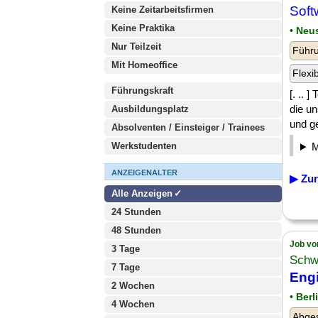
Sof
Keine Zeitarbeitsfirmen
Keine Praktika
• Neu
Nur Teilzeit
Führu
Mit Homeoffice
Flexi
Führungskraft
[. .. 
die u
Ausbildungsplatz
und ge
Absolventen / Einsteiger / Trainees
Werkstudenten
ANZEIGENALTER
▶ Zur
Alle Anzeigen
24 Stunden
48 Stunden
Job vo
3 Tage
Schw
7 Tage
Eng
2 Wochen
• Berl
4 Wochen
Abge