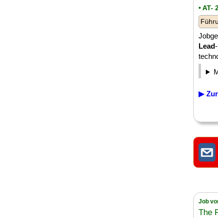
• AT-
Führu
Jobge
Lead
techno
▶ Zur
Job vo
The 