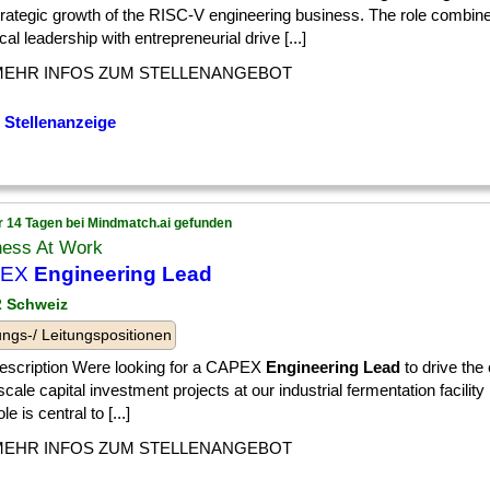
trategic growth of the RISC-V engineering business. The role combin
cal leadership with entrepreneurial drive [...]
MEHR INFOS ZUM STELLENANGEBOT
 Stellenanzeige
r 14 Tagen bei Mindmatch.ai gefunden
ness At Work
PEX
Engineering Lead
 2 Schweiz
ngs-/ Leitungspositionen
escription Were looking for a CAPEX
Engineering Lead
to drive the
scale capital investment projects at our industrial fermentation facility
le is central to [...]
MEHR INFOS ZUM STELLENANGEBOT