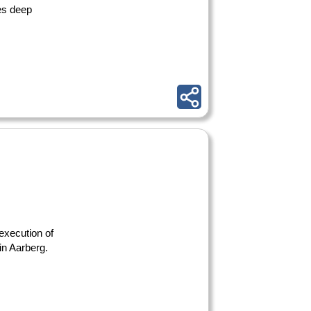
es deep
 execution of
 in Aarberg.