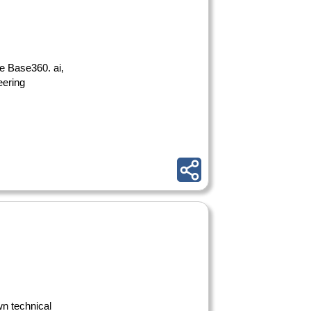
le Base360. ai,
eering
n technical