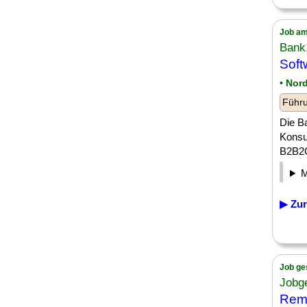
Job am
Bank
Sof
• Nor
Führu
Die Ba
Konsu
B2B2C-
▶ Zur
Job ge
Jobg
Rem