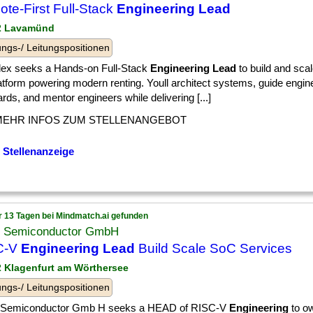
te-First Full-Stack
Engineering Lead
 2 Lavamünd
ngs-/ Leitungspositionen
lex seeks a Hands-on Full-Stack
Engineering Lead
to build and sca
atform powering modern renting. Youll architect systems, guide engin
rds, and mentor engineers while delivering [...]
MEHR INFOS ZUM STELLENANGEBOT
 Stellenanzeige
r 13 Tagen bei Mindmatch.ai gefunden
 Semiconductor GmbH
C-V
Engineering Lead
Build Scale SoC Services
 2 Klagenfurt am Wörthersee
ngs-/ Leitungspositionen
Semiconductor Gmb H seeks a HEAD of RISC-V
Engineering
to ow