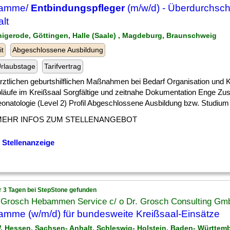
amme/
Entbindungspfleger
(m/w/d) - Überdurchschn
lt
nigerode, Göttingen, Halle (Saale) , Magdeburg, Braunschweig
it
Abgeschlossene Ausbildung
rlaubstage
Tarifvertrag
] ärztlichen geburtshilflichen Maßnahmen bei Bedarf Organisation und 
bläufe im Kreißsaal Sorgfältige und zeitnahe Dokumentation Enge Z
onatologie (Level 2) Profil Abgeschlossene Ausbildung bzw. Studium [
MEHR INFOS ZUM STELLENANGEBOT
 Stellenanzeige
r 3 Tagen bei StepStone gefunden
Grosch Hebammen Service c/ o Dr. Grosch Consulting Gm
mme (w/m/d) für bundesweite Kreißsaal-Einsätze
, Hessen, Sachsen- Anhalt, Schleswig- Holstein, Baden- Württem