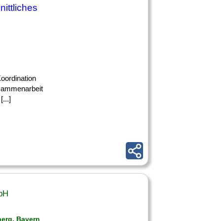
ittliches
Koordination
usammenarbeit
...]
bH
berg, Bayern