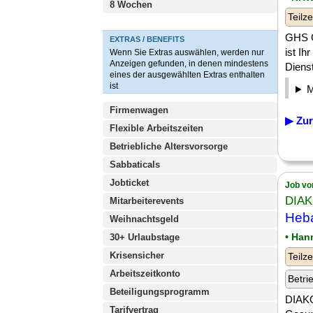
8 Wochen
Teilze
GHS G
EXTRAS / BENEFITS
ist Ih
Wenn Sie Extras auswählen, werden nur
Anzeigen gefunden, in denen mindestens
Dienst
eines der ausgewählten Extras enthalten
ist
Firmenwagen
▶ Zur
Flexible Arbeitszeiten
Betriebliche Altersvorsorge
Sabbaticals
Jobticket
Job vo
DIA
Mitarbeiterevents
Heba
Weihnachtsgeld
• Han
30+ Urlaubstage
Krisensicher
Teilze
Arbeitszeitkonto
Betri
Beteiligungsprogramm
DIAKO
Tarifvertrag