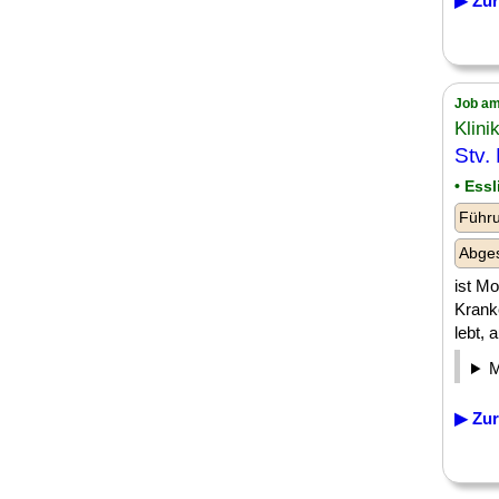
▶ Zur
Job am
Klin
Stv.
• Ess
Führu
Abges
ist Mo
Kranke
lebt, 
▶ Zur