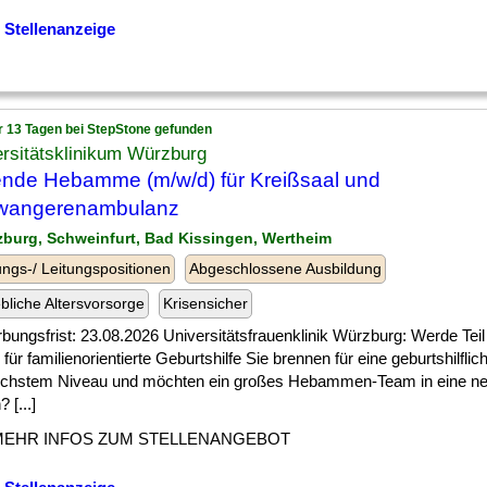
 Stellenanzeige
r 13 Tagen bei StepStone gefunden
rsitätsklinikum Würzburg
ende Hebamme (m/w/d) für Kreißsaal und
wangerenambulanz
zburg, Schweinfurt, Bad Kissingen, Wertheim
ngs-/ Leitungspositionen
Abgeschlossene Ausbildung
ebliche Altersvorsorge
Krisensicher
ungsfrist: 23.08.2026 Universitätsfrauenklinik Würzburg: Werde Teil
 für familienorientierte Geburtshilfe Sie brennen für eine geburtshilfl
öchstem Niveau und möchten ein großes Hebammen-Team in eine n
 [...]
MEHR INFOS ZUM STELLENANGEBOT