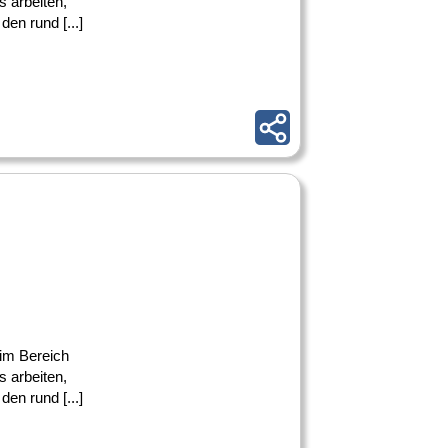
s arbeiten,
en rund [...]
im Bereich
s arbeiten,
en rund [...]