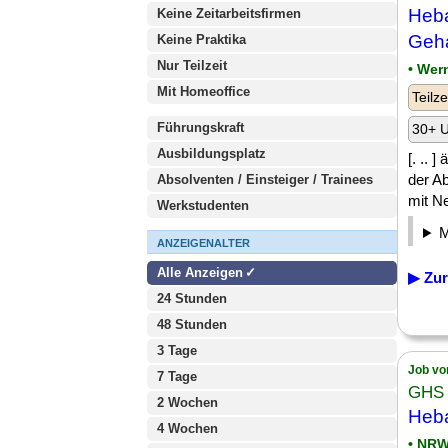
Heb
Keine Zeitarbeitsfirmen
Geha
Keine Praktika
Nur Teilzeit
• Wer
Mit Homeoffice
Teilze
Führungskraft
30+ U
Ausbildungsplatz
[. .. 
der A
Absolventen / Einsteiger / Trainees
mit Ne
Werkstudenten
ANZEIGENALTER
Alle Anzeigen
▶ Zur
24 Stunden
48 Stunden
3 Tage
Job vo
7 Tage
GHS 
2 Wochen
Heba
4 Wochen
• NRW