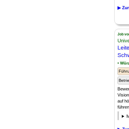
▶ Zur
Job vo
Unive
Leit
Sch
• Wür
Führu
Betri
Bewerb
Vision
auf h
führen?