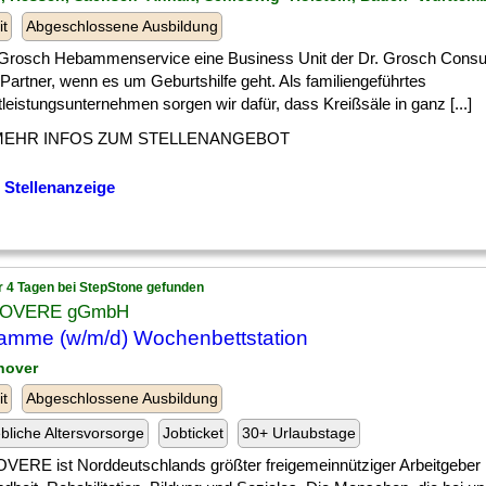
it
Abgeschlossene Ausbildung
rosch Hebammenservice eine Business Unit der Dr. Grosch Consu
r Partner, wenn es um Geburtshilfe geht. Als familiengeführtes
leistungsunternehmen sorgen wir dafür, dass Kreißsäle in ganz [...]
MEHR INFOS ZUM STELLENANGEBOT
 Stellenanzeige
r 4 Tagen bei StepStone gefunden
KOVERE gGmbH
mme (w/m/d) Wochenbettstation
nover
it
Abgeschlossene Ausbildung
ebliche Altersvorsorge
Jobticket
30+ Urlaubstage
VERE ist Norddeutschlands größter freigemeinnütziger Arbeitgeber 