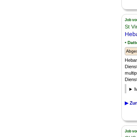
Job vo
St V
Heb
• Dat
Abge
Hebam
Diens
multip
Diens
▶ Zur
Job vo