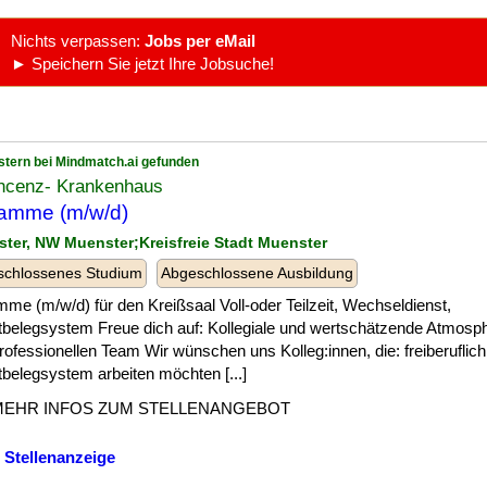
Nichts verpassen:
Jobs per eMail
► Speichern Sie jetzt Ihre Jobsuche!
stern bei Mindmatch.ai gefunden
incenz- Krankenhaus
amme (m/w/d)
ster, NW Muenster;Kreisfreie Stadt Muenster
schlossenes Studium
Abgeschlossene Ausbildung
me (m/w/d) für den Kreißsaal Voll-oder Teilzeit, Wechseldienst,
tbelegsystem Freue dich auf: Kollegiale und wertschätzende Atmosp
rofessionellen Team Wir wünschen uns Kolleg:innen, die: freiberuflich
tbelegsystem arbeiten möchten [...]
MEHR INFOS ZUM STELLENANGEBOT
 Stellenanzeige