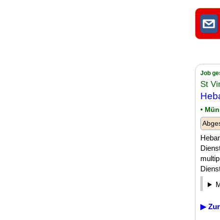
Job ge
St V
Heb
• Mün
Abge
Hebam
Diens
multip
Diens
▶ Zur