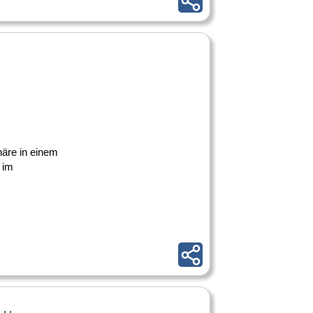
häre in einem
 im