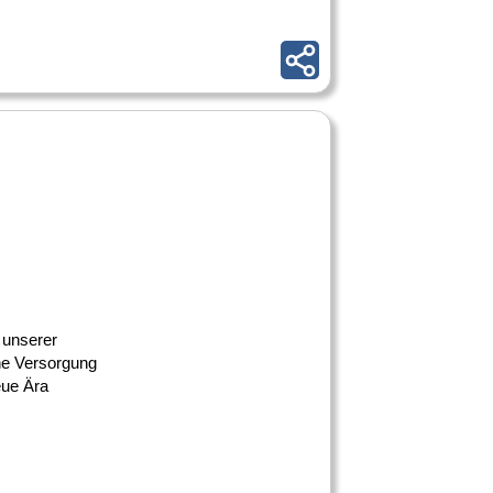
 unserer
iche Versorgung
eue Ära