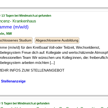
r 13 Tagen bei Mindmatch.ai gefunden
incenz- Krankenhaus
amme (m/w/d)
teln, NW
schlossenes Studium
Abgeschlossene Ausbildung
me (m/w/d) für den Kreißsaal Voll-oder Teilzeit, Wechseldienst,
tbelegsystem Freue dich auf: Kollegiale und wertschätzende Atmosp
rofessionellen Team Wir wünschen uns Kolleg:innen, die: freiberuflich
tbelegsystem arbeiten möchten [...]
MEHR INFOS ZUM STELLENANGEBOT
 Stellenanzeige
r 5 Tagen bei Mindmatch.ai gefunden