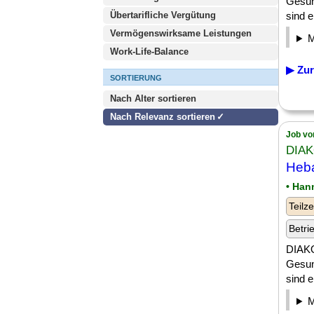
Gesund
Übertarifliche Vergütung
sind e
Vermögenswirksame Leistungen
Work-Life-Balance
▶ Zur
SORTIERUNG
Nach Alter sortieren
Nach Relevanz sortieren
Job vo
DIA
Heba
• Han
Teilze
Betri
DIAKO
Gesund
sind e