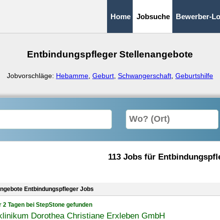
Home
Jobsuche
Bewerber-Lo
Entbindungspfleger Stellenangebote
Jobvorschläge:
Hebamme
,
Geburt
,
Schwangerschaft
,
Geburtshilfe
113 Jobs für Entbindungspfl
angebote Entbindungspfleger Jobs
r 2 Tagen bei StepStone gefunden
klinikum Dorothea Christiane Erxleben GmbH