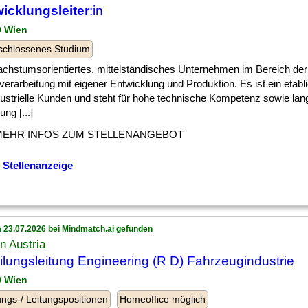
icklungsleiter
:in
9 Wien
schlossenes Studium
achstumsorientiertes, mittelständisches Unternehmen im Bereich der
verarbeitung mit eigener Entwicklung und Produktion. Es ist ein etabli
dustrielle Kunden und steht für hohe technische Kompetenz sowie lan
ung [...]
MEHR INFOS ZUM STELLENANGEBOT
 Stellenanzeige
 23.07.2026 bei Mindmatch.ai gefunden
n Austria
ilungsleitung Engineering (R D) Fahrzeugindustrie
9 Wien
ngs-/ Leitungspositionen
Homeoffice möglich