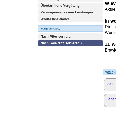
Wiev
Übertarifliche Vergütung
Aktuel
Vermögenswirksame Leistungen
Work-Life-Balance
In w
Die m
SORTIERUNG
Württ
Nach Alter sortieren
Nach Relevanz sortieren
Zu w
Entwi
WELCH
Leite
Leite