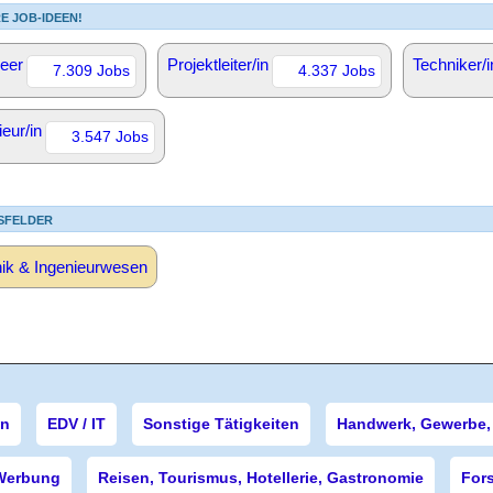
E JOB-IDEEN!
eer
Projektleiter/in
Techniker/i
7.309 Jobs
4.337 Jobs
ieur/in
3.547 Jobs
SFELDER
ik & Ingenieurwesen
en
EDV / IT
Sonstige Tätigkeiten
Handwerk, Gewerbe, 
Werbung
Reisen, Tourismus, Hotellerie, Gastronomie
For