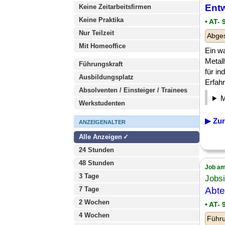
Entw
Keine Zeitarbeitsfirmen
Keine Praktika
• AT- 
Nur Teilzeit
Abge
Mit Homeoffice
Ein w
Metall
Führungskraft
für in
Ausbildungsplatz
Erfahr
Absolventen / Einsteiger / Trainees
Werkstudenten
▶ Zur
ANZEIGENALTER
Alle Anzeigen
24 Stunden
48 Stunden
Job am
3 Tage
Jobsi
7 Tage
Abte
2 Wochen
• AT- 
4 Wochen
Führu