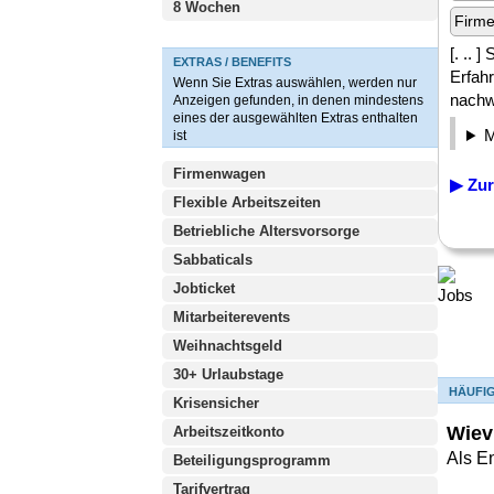
8 Wochen
Firm
[. ..
EXTRAS / BENEFITS
Erfah
Wenn Sie Extras auswählen, werden nur
nachw
Anzeigen gefunden, in denen mindestens
eines der ausgewählten Extras enthalten
ist
Firmenwagen
▶ Zur
Flexible Arbeitszeiten
Betriebliche Altersvorsorge
Sabbaticals
Jobticket
Mitarbeiterevents
Weihnachtsgeld
30+ Urlaubstage
HÄUFI
Krisensicher
Wiev
Arbeitszeitkonto
Als E
Beteiligungsprogramm
Tarifvertrag