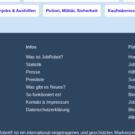
njobs & Aushilfen
Polizei, Militär, Sicherheit
Kaufmännisch
Infos
Fü
Was ist JobRobot?
Hom
Statistik
Jo
Presse
Hil
Preisliste
Suc
Was gibt es Neues?
Be
So funktioniert es!
Blo
Kontakt & Impressum
Job
Datenschutzerklärung
Blo
All
obot® ist ein international eingetragenes und geschütztes Markenze