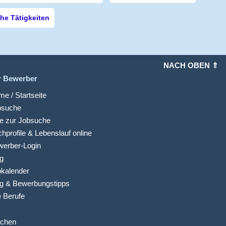
e Tätigkeiten
NACH OBEN ⇑
r Bewerber
e / Startseite
bsuche
fe zur Jobsuche
hprofile & Lebenslauf online
werber-Login
g
kalender
g & Bewerbungstipps
e Berufe
ichen