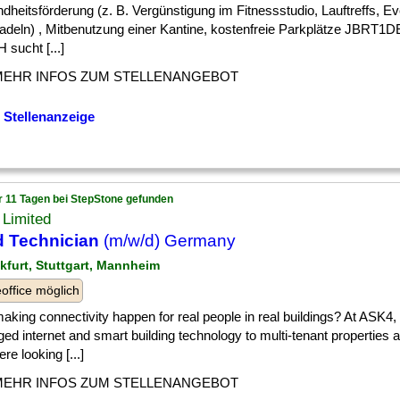
heitsförderung (z. B. Vergünstigung im Fitnessstudio, Lauftreffs, Ev
radeln) , Mitbenutzung einer Kantine, kostenfreie Parkplätze JBRT1
sucht [...]
MEHR INFOS ZUM STELLENANGEBOT
 Stellenanzeige
r 11 Tagen bei StepStone gefunden
 Limited
d Technician
(m/w/d) Germany
nkfurt, Stuttgart, Mannheim
ffice möglich
] making connectivity happen for real people in real buildings? At ASK4
d internet and smart building technology to multi-tenant properties
re looking [...]
MEHR INFOS ZUM STELLENANGEBOT