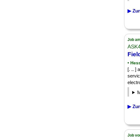
▶ Zur
Job am
ASK
Fiel
• Hes
[. .. 
servic
electr
▶ Zur
Job vo