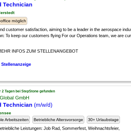
d Technician
derstedt
ffice möglich
] and customer satisfaction, aiming to be a leader in the aerospace indu
n: To keep our customers flying For our Operations team, we are cur
MEHR INFOS ZUM STELLENANGEBOT
 Stellenanzeige
r 2 Tagen bei StepStone gefunden
Global GmbH
d Technician
(m/w/d)
tensee
ble Arbeitszeiten
Betriebliche Altersvorsorge
30+ Urlaubstage
] betriebliche Leistungen: Job Rad, Sommerfest, Weihnachtsfeier,