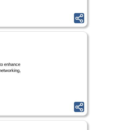
 to enhance
 networking,