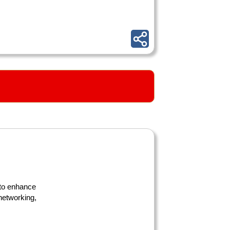
 to enhance
 networking,