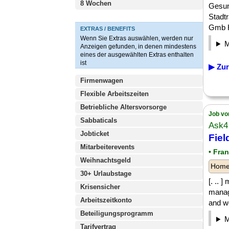
8 Wochen
Gesund
Stadt
Gmb H 
EXTRAS / BENEFITS
Wenn Sie Extras auswählen, werden nur
Anzeigen gefunden, in denen mindestens
eines der ausgewählten Extras enthalten
ist
▶ Zur
Firmenwagen
Flexible Arbeitszeiten
Betriebliche Altersvorsorge
Job vo
Sabbaticals
Ask4
Jobticket
Fiel
Mitarbeiterevents
• Fra
Weihnachtsgeld
Homeo
30+ Urlaubstage
[. .. 
Krisensicher
manage
Arbeitszeitkonto
and we
Beteiligungsprogramm
Tarifvertrag