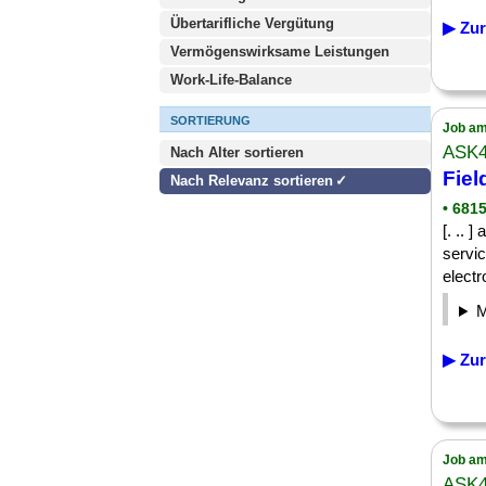
Übertarifliche Vergütung
▶ Zur
Vermögenswirksame Leistungen
Work-Life-Balance
SORTIERUNG
Job am
ASK
Nach Alter sortieren
Fiel
Nach Relevanz sortieren
• 681
[. .. 
servic
electr
▶ Zur
Job am
ASK