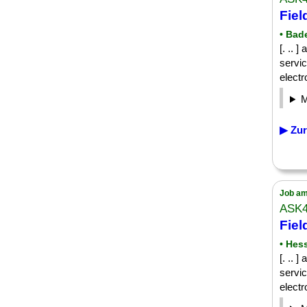
Fiel
• Bad
[. .. 
servic
electr
▶ Zur
Job am
ASK
Fiel
• Hes
[. .. 
servic
electr