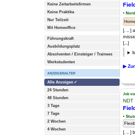
Fiel
Keine Zeitarbeitsfirmen
Keine Praktika
• Nor
Nur Teilzeit
Homeo
Mit Homeoffice
[. .. 
missio
Führungskraft
[...]
Ausbildungsplatz
Absolventen / Einsteiger / Trainees
Werkstudenten
▶ Zur
ANZEIGENALTER
Alle Anzeigen
24 Stunden
Job vo
48 Stunden
NDT 
3 Tage
Fiel
7 Tage
• Stu
2 Wochen
Flexi
4 Wochen
[. .. 