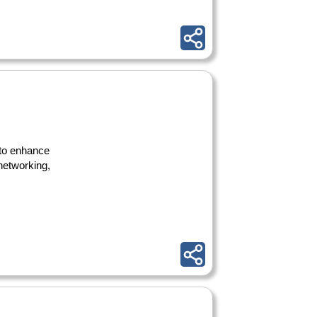
 to enhance
 networking,