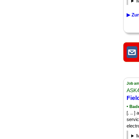
▶ Zur
Job am
ASK
Fiel
• Bad
[. .. 
servic
electr