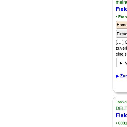
meine
Fiel
• Fra
Homeo
Firm
[. .. 
zuverl
eine 
▶ Zur
Job vo
DELT
Fiel
• 603