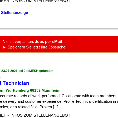
MEHR INFOS ZUM STELLENANGEBOT
 Stellenanzeige
Nichts verpassen:
Jobs per eMail
► Speichern Sie jetzt Ihre Jobsuche!
 23.07.2026 bei JobMESH gefunden
4
d Technician
en- Wurttemberg 68159 Mannheim
] accurate records of work performed. Collaborate with team members
e delivery and customer experience. Profile Technical certification in
onics, or a related field. Proven [...]
MEHR INFOS ZUM STELLENANGEBOT