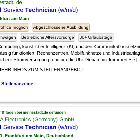
stadt. de
d
Service
Technician
(w/m/d)
nkfurt am Main
ffice möglich
Abgeschlossene Ausbildung
enwagen
Betriebliche Altersvorsorge
30+ Urlaubstage
] Computing, künstlicher Intelligenz (KI) und den Kommunikationsnetze
ässig funktioniert. Rechenzentren, Mobilfunknetze und Industrieanla
sichere Stromversorgung rund um die Uhr. Genau hier kommen Sie [..
MEHR INFOS ZUM STELLENANGEBOT
 Stellenanzeige
r 8 Tagen bei meinestadt.de gefunden
A Electronics (Germany) GmbH
d
Service
Technician
(w/m/d)
11, Frankfurt am Main, Deutschland