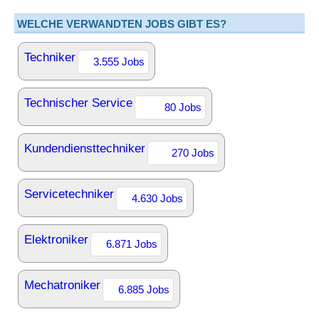
WELCHE VERWANDTEN JOBS GIBT ES?
Techniker
3.555 Jobs
Technischer Service
80 Jobs
Kundendiensttechniker
270 Jobs
Servicetechniker
4.630 Jobs
Elektroniker
6.871 Jobs
Mechatroniker
6.885 Jobs