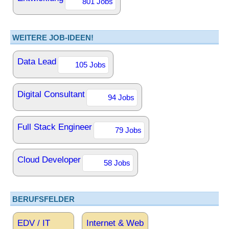
801 Jobs
WEITERE JOB-IDEEN!
Data Lead
105 Jobs
Digital Consultant
94 Jobs
Full Stack Engineer
79 Jobs
Cloud Developer
58 Jobs
BERUFSFELDER
EDV / IT
Internet & Web