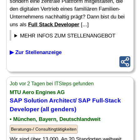
sondern eine zentrale Plattform mitgestalten, die
den digitalen Vertrieb eines familiären Familien-
Unternehmens nachhaltig prägt? Dann bist du bei
uns als
Full Stack Developer
[...]
MEHR INFOS ZUM STELLENANGEBOT
▶ Zur Stellenanzeige
Job vor 2 Tagen bei ITSteps gefunden
MTU Aero Engines AG
SAP Solution Architect/ SAP
Full-Stack
Developer
(all genders)
• München, Bayern, Deutschlandweit
Beratungs-/ Consultingtätigkeiten
Wir sind über 13.000. An 20 Standorten weltweit.