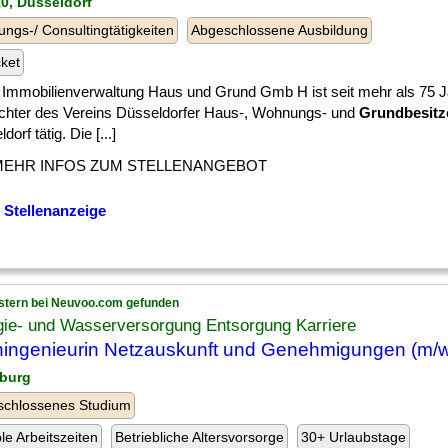
10, Düsseldorf
ungs-/ Consultingtätigkeiten
Abgeschlossene Ausbildung
cket
e Immobilienverwaltung Haus und Grund Gmb H ist seit mehr als 75 J
ochter des Vereins Düsseldorfer Haus-, Wohnungs- und
Grundbesitz
dorf tätig. Die [...]
MEHR INFOS ZUM STELLENANGEBOT
 Stellenanzeige
stern bei Neuvoo.com gefunden
gie- und Wasserversorgung Entsorgung Karriere
ingenieurin Netzauskunft und Genehmigungen (m/w
burg
schlossenes Studium
ble Arbeitszeiten
Betriebliche Altersvorsorge
30+ Urlaubstage