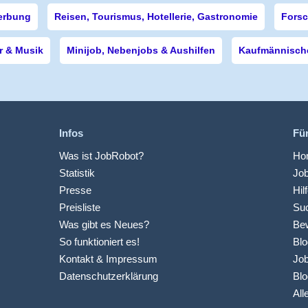
erbung
Reisen, Tourismus, Hotellerie, Gastronomie
Forsc
r & Musik
Minijob, Nebenjobs & Aushilfen
Kaufmännische
Infos
Fü
Was ist JobRobot?
Hom
Statistik
Jo
Presse
Hil
Preisliste
Suc
Was gibt es Neues?
Be
So funktioniert es!
Blo
Kontakt & Impressum
Job
Datenschutzerklärung
Blo
All