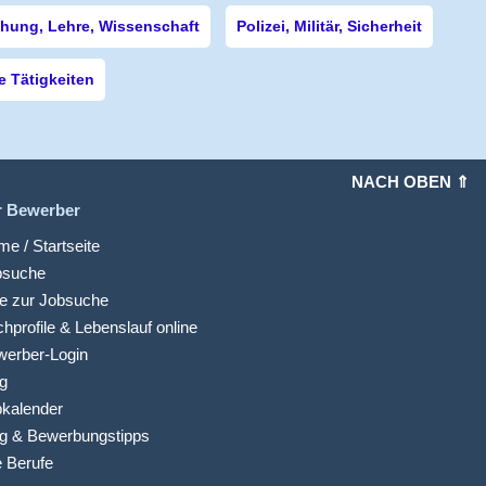
hung, Lehre, Wissenschaft
Polizei, Militär, Sicherheit
 Tätigkeiten
NACH OBEN ⇑
r Bewerber
e / Startseite
bsuche
fe zur Jobsuche
hprofile & Lebenslauf online
werber-Login
g
kalender
g & Bewerbungstipps
e Berufe