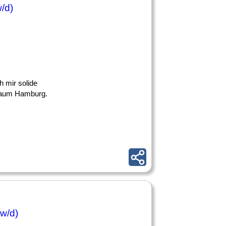
/d)
h mir solide
Raum Hamburg.
w/d)