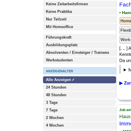
Fach
Keine Zeitarbeitsfirmen
Keine Praktika
• Ham
Nur Teilzeit
Homeo
Mit Homeoffice
Flexi
Führungskraft
Work-
Ausbildungsplatz
[. .. 
Absolventen / Einsteiger / Trainees
Kennt
Werkstudenten
Da uns
ANZEIGENALTER
Alle Anzeigen
▶ Zur
24 Stunden
48 Stunden
3 Tage
7 Tage
Job am
Haus
2 Wochen
Immo
4 Wochen