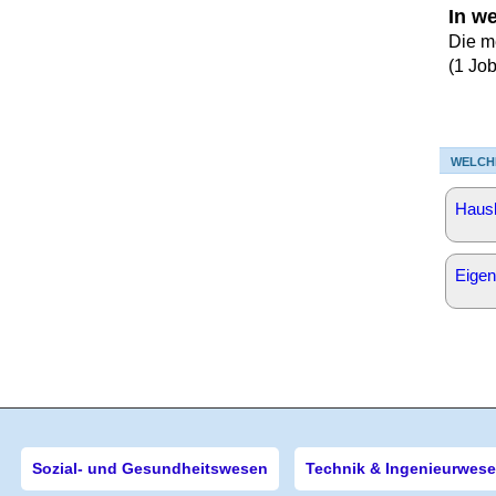
In w
Die m
(1 Jo
WELCH
Hausb
Eige
Sozial- und Gesundheitswesen
Technik & Ingenieurwes