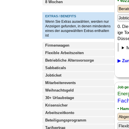
• 402
8 Wochen
Berat
EXTRAS / BENEFITS
Jobti
Wenn Sie Extras auswählen, werden nur
0. Di
Anzeigen gefunden, in denen mindestens
eines der ausgewählten Extras enthalten
ige T
ist
Düssel
Firmenwagen
Flexible Arbeitszeiten
Betriebliche Altersvorsorge
▶ Zur
Sabbaticals
Jobticket
Mitarbeiterevents
Job ge
Weihnachtsgeld
Ener
30+ Urlaubstage
Fach
Krisensicher
• Ham
Arbeitszeitkonto
Abge
Beteiligungsprogramm
Flexi
Tarifvertrag