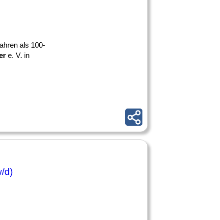
ahren als 100-
er
e. V. in
/d)