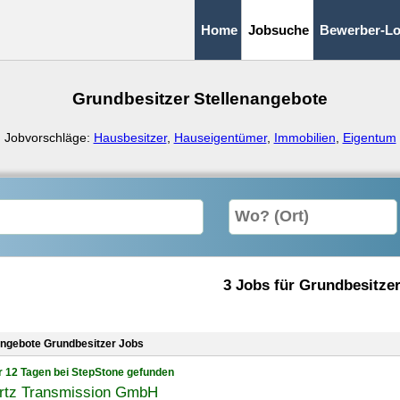
Home
Jobsuche
Bewerber-Lo
Grundbesitzer Stellenangebote
Jobvorschläge:
Hausbesitzer
,
Hauseigentümer
,
Immobilien
,
Eigentum
3 Jobs für Grundbesitze
angebote Grundbesitzer Jobs
r 12 Tagen bei StepStone gefunden
rtz Transmission GmbH