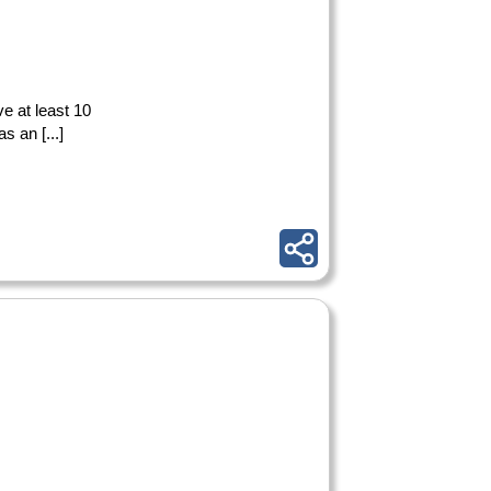
ve at least 10
s an [...]