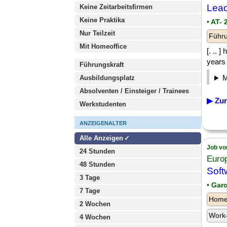
Lea
Keine Zeitarbeitsfirmen
Keine Praktika
• AT-
Nur Teilzeit
Führu
Mit Homeoffice
[. .. 
years 
Führungskraft
Ausbildungsplatz
Absolventen / Einsteiger / Trainees
▶ Zur
Werkstudenten
ANZEIGENALTER
Alle Anzeigen
Job vo
24 Stunden
Euro
48 Stunden
Sof
3 Tage
• Gar
7 Tage
Homeo
2 Wochen
Work-
4 Wochen