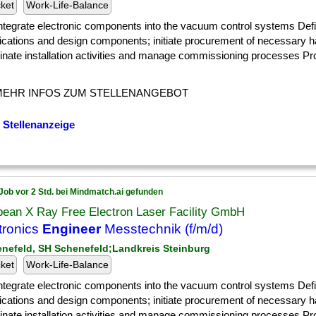
cket
Work-Life-Balance
] Integrate electronic components into the vacuum control systems Def
fications and design components; initiate procurement of necessary 
nate installation activities and manage commissioning processes Pro
MEHR INFOS ZUM STELLENANGEBOT
 Stellenanzeige
Job vor 2 Std. bei Mindmatch.ai gefunden
pean X Ray Free Electron Laser Facility GmbH
tronics
Engineer
Messtechnik (f/m/d)
enefeld, SH Schenefeld;Landkreis Steinburg
cket
Work-Life-Balance
] Integrate electronic components into the vacuum control systems Def
fications and design components; initiate procurement of necessary 
nate installation activities and manage commissioning processes Pro