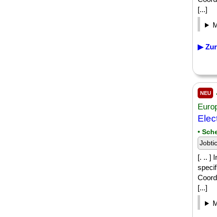
[...]
▶ Zur
NEU
Euro
Elec
• Sch
Jobti
[. .. 
speci
Coordi
[...]