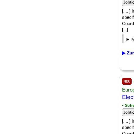
Jobti
[. .. 
speci
Coordi
[...]
▶ Zur
NEU
Euro
Elec
• Sch
Jobti
[. .. 
speci
Coordi