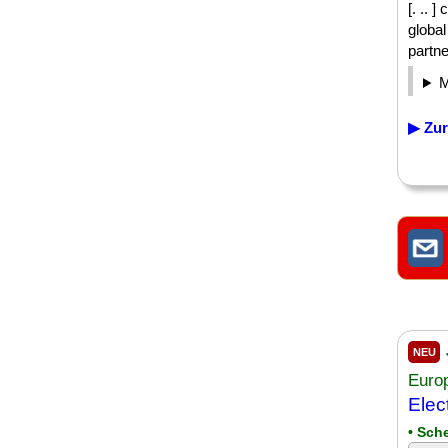
[. .. 
global
partne
▶ Zur
NEU
Euro
Elec
• Sch