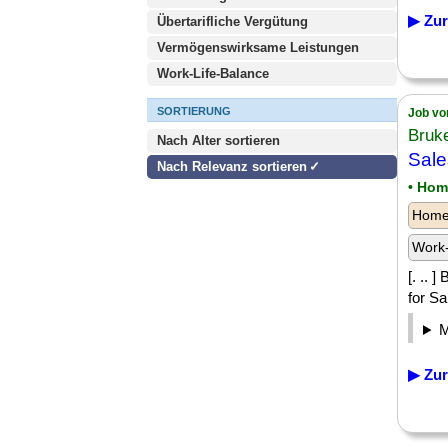
▶ Zur
Übertarifliche Vergütung
Vermögenswirksame Leistungen
Work-Life-Balance
SORTIERUNG
Job vo
Bruk
Nach Alter sortieren
Sale
Nach Relevanz sortieren
• Hom
Homeo
Work-
[. ..
for Sa
▶ Zur