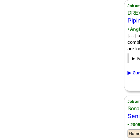
Job am
DREVE
Pipi
• Ang
[. .. 
combin
are loo
▶ Zur
Job am
Sona
Seni
• 200
Homeo