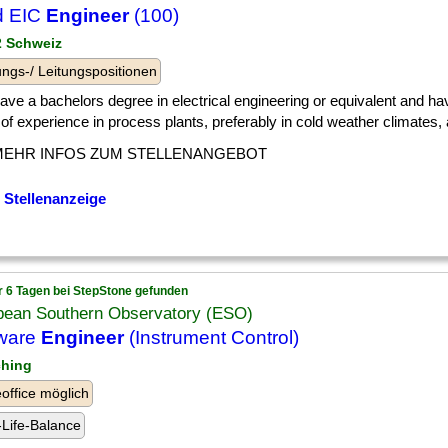
d EIC
Engineer
(100)
 2 Schweiz
ngs-/ Leitungspositionen
] have a bachelors degree in electrical engineering or equivalent and ha
of experience in process plants, preferably in cold weather climates, a
MEHR INFOS ZUM STELLENANGEBOT
 Stellenanzeige
r 6 Tagen bei StepStone gefunden
pean Southern Observatory (ESO)
tware
Engineer
(Instrument Control)
ching
ffice möglich
Life-Balance