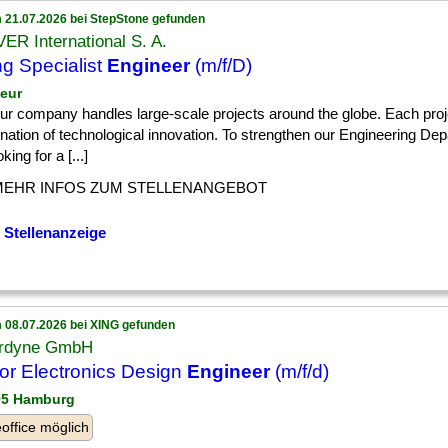
 21.07.2026 bei StepStone gefunden
R International S. A.
ng Specialist
Engineer
(m/f/D)
leur
] our company handles large-scale projects around the globe. Each proj
ation of technological innovation. To strengthen our Engineering De
king for a [...]
MEHR INFOS ZUM STELLENANGEBOT
 Stellenanzeige
 08.07.2026 bei XING gefunden
rdyne GmbH
or Electronics Design
Engineer
(m/f/d)
95 Hamburg
ffice möglich