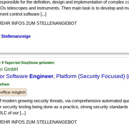
] responsible for the definition, design and implementation of complex 
SOs telescopes and instruments. Then main task is to develop and ma
ment control software [...]
MEHR INFOS ZUM STELLENANGEBOT
 Stellenanzeige
r 9 Tagen bei StepStone gefunden
vi GmbH
or Software
Engineer
, Platform (Security Focused) (
nchen
ffice möglich
] of modern growing security threats, via comprehensive automated qua
r security testing being done as a practice, strong security standar
LC of our [...]
MEHR INFOS ZUM STELLENANGEBOT