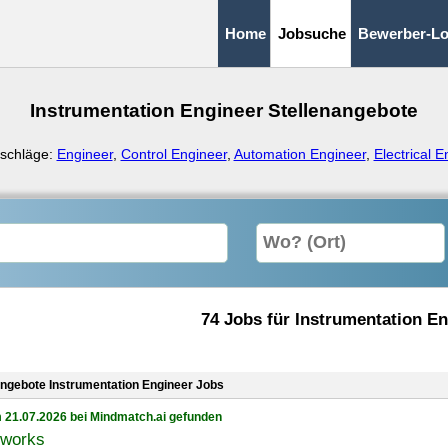
Home
Jobsuche
Bewerber-Lo
Instrumentation Engineer Stellenangebote
schläge:
Engineer
,
Control Engineer
,
Automation Engineer
,
Electrical 
74 Jobs für Instrumentation En
angebote Instrumentation Engineer Jobs
 21.07.2026 bei Mindmatch.ai gefunden
eworks