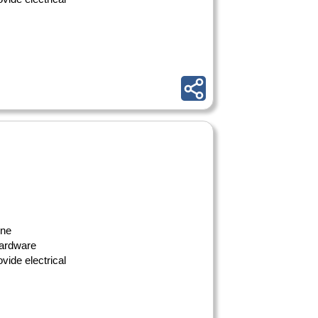
ine
hardware
vide electrical