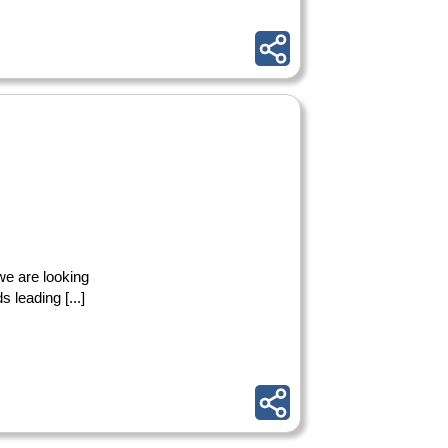
e are looking
 leading [...]