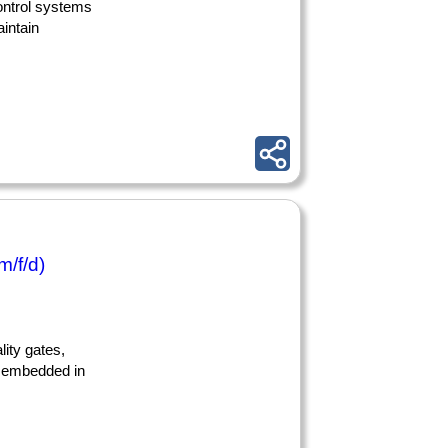
control systems
intain
m/f/d)
lity gates,
ds embedded in