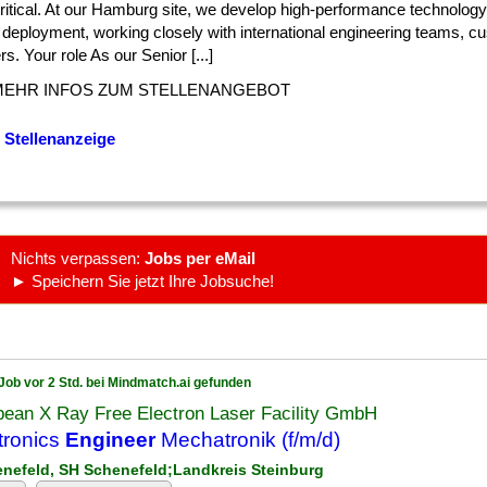
] critical. At our Hamburg site, we develop high-performance technology
 deployment, working closely with international engineering teams, c
rs. Your role As our Senior [...]
MEHR INFOS ZUM STELLENANGEBOT
 Stellenanzeige
Nichts verpassen:
Jobs per eMail
► Speichern Sie jetzt Ihre Jobsuche!
Job vor 2 Std. bei Mindmatch.ai gefunden
pean X Ray Free Electron Laser Facility GmbH
tronics
Engineer
Mechatronik (f/m/d)
enefeld, SH Schenefeld;Landkreis Steinburg