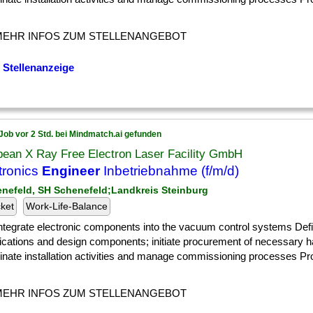
MEHR INFOS ZUM STELLENANGEBOT
 Stellenanzeige
Job vor 2 Std. bei Mindmatch.ai gefunden
pean X Ray Free Electron Laser Facility GmbH
tronics
Engineer
Inbetriebnahme (f/m/d)
enefeld, SH Schenefeld;Landkreis Steinburg
cket
Work-Life-Balance
] Integrate electronic components into the vacuum control systems Def
fications and design components; initiate procurement of necessary 
nate installation activities and manage commissioning processes Pro
MEHR INFOS ZUM STELLENANGEBOT