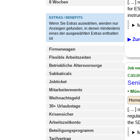
[. .. 
8 Wochen
for E
instru
EXTRAS / BENEFITS
Wenn Sie Extras auswählen, werden nur
Anzeigen gefunden, in denen mindestens
eines der ausgewählten Extras enthalten
ist
▶ Zur
Firmenwagen
Flexible Arbeitszeiten
Betriebliche Altersvorsorge
Job vo
Sabbaticals
casa
Jobticket
Seni
Mitarbeiterevents
• Mü
Weihnachtsgeld
Homeo
30+ Urlaubstage
[. .. 
Krisensicher
regula
the SD
Arbeitszeitkonto
Beteiligungsprogramm
Tarifvertrag