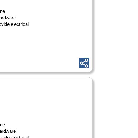
ine
hardware
vide electrical
ine
hardware
vide electrical