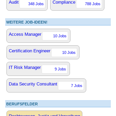
Audit
Compliance
348 Jobs
788 Jobs
WEITERE JOB-IDEEN!
Access Manager
10 Jobs
Certification Engineer
10 Jobs
IT Risk Manager
9 Jobs
Data Security Consultant
7 Jobs
BERUFSFELDER