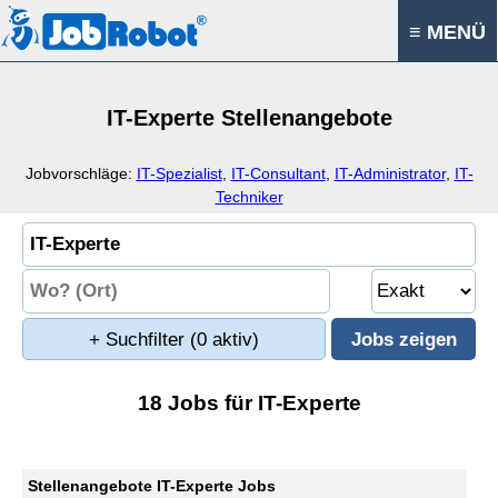
≡ MENÜ
IT-Experte Stellenangebote
Jobvorschläge:
IT-Spezialist
,
IT-Consultant
,
IT-Administrator
,
IT-
Techniker
+ Suchfilter
(0 aktiv)
18 Jobs für IT-Experte
Stellenangebote IT-Experte Jobs