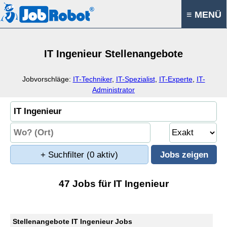
≡ MENÜ
IT Ingenieur Stellenangebote
Jobvorschläge:
IT-Techniker
,
IT-Spezialist
,
IT-Experte
,
IT-
Administrator
+ Suchfilter
(0 aktiv)
47 Jobs für IT Ingenieur
Stellenangebote IT Ingenieur Jobs