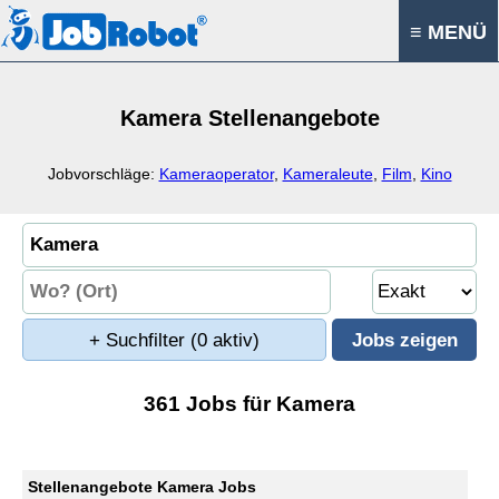
≡ MENÜ
Kamera Stellenangebote
Jobvorschläge:
Kameraoperator
,
Kameraleute
,
Film
,
Kino
+ Suchfilter
(0 aktiv)
361 Jobs für Kamera
Stellenangebote Kamera Jobs