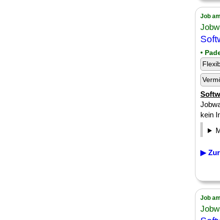
Job am
Jobw
Soft
• Pad
Flexi
Verm
Softw
Jobwa
kein I
▶ Zur
Job am
Jobw