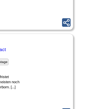
act
stage
ristet
meisten noch
born. [...]