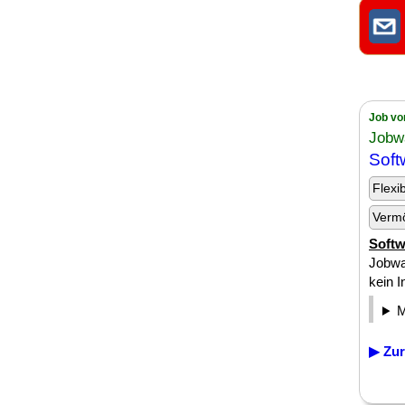
Job vo
Jobw
Soft
Flexi
Verm
Softw
Jobwa
kein I
▶ Zur