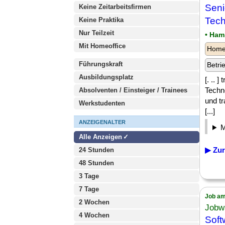
Seni
Keine Zeitarbeitsfirmen
Tec
Keine Praktika
Nur Teilzeit
• Ham
Mit Homeoffice
Homeo
Führungskraft
Betri
Ausbildungsplatz
[. .. 
Techno
Absolventen / Einsteiger / Trainees
und tr
Werkstudenten
[...]
ANZEIGENALTER
Alle Anzeigen
▶ Zur
24 Stunden
48 Stunden
3 Tage
7 Tage
Job am
2 Wochen
Jobw
4 Wochen
Soft