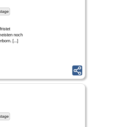
stage
ristet
meisten noch
born. [...]
stage