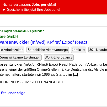
Nichts verpassen:
Jobs per eMail
► Speichern Sie jetzt Ihre Jobsuche!
r 3 Tagen bei JobMESH gefunden
are GmbH
wareentwickler (m/w/d) KI-first/ Expo/ React
ble Arbeitszeiten
Betriebliche Altersvorsorge
Jobticket
30+ Urlaub
ögenswirksame Leistungen
Work-Life-Balance
areentwickler
(m/w/d)
KI
-first/ Expo/ React Paderborn Vollzeit, unbef
re ist einer der größten Online-Stellenmärkte Deutschlands. Als die 
nternet hatten, starteten wir 1996 als Startup im [...]
MEHR INFOS ZUM STELLENANGEBOT
 Stellenanzeige