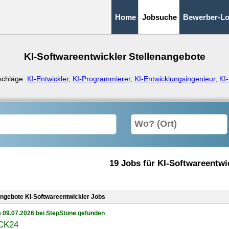
Home
Jobsuche
Bewerber-Lo
KI-Softwareentwickler Stellenangebote
schläge:
KI-Entwickler
,
KI-Programmierer
,
KI-Entwicklungsingenieur
,
KI
19 Jobs für KI-Softwareentwi
angebote KI-Softwareentwickler Jobs
 09.07.2026 bei StepStone gefunden
CK24