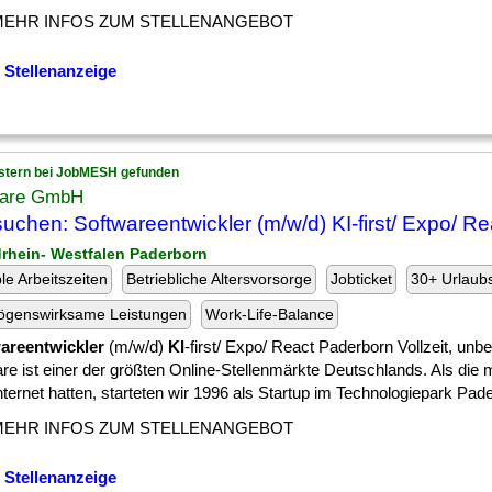
MEHR INFOS ZUM STELLENANGEBOT
 Stellenanzeige
stern bei JobMESH gefunden
are GmbH
suchen: Softwareentwickler (m/w/d) KI-first/ Expo/ Re
drhein- Westfalen Paderborn
ble Arbeitszeiten
Betriebliche Altersvorsorge
Jobticket
30+ Urlaub
ögenswirksame Leistungen
Work-Life-Balance
areentwickler
(m/w/d)
KI
-first/ Expo/ React Paderborn Vollzeit, unbef
re ist einer der größten Online-Stellenmärkte Deutschlands. Als die 
nternet hatten, starteten wir 1996 als Startup im Technologiepark Pader
MEHR INFOS ZUM STELLENANGEBOT
 Stellenanzeige