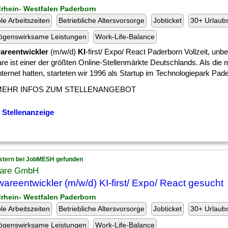
drhein- Westfalen Paderborn
ble Arbeitszeiten
Betriebliche Altersvorsorge
Jobticket
30+ Urlaub
ögenswirksame Leistungen
Work-Life-Balance
areentwickler
(m/w/d)
KI
-first/ Expo/ React Paderborn Vollzeit, unbef
re ist einer der größten Online-Stellenmärkte Deutschlands. Als die 
nternet hatten, starteten wir 1996 als Startup im Technologiepark Pader
MEHR INFOS ZUM STELLENANGEBOT
 Stellenanzeige
stern bei JobMESH gefunden
are GmbH
wareentwickler (m/w/d) KI-first/ Expo/ React gesucht
drhein- Westfalen Paderborn
ble Arbeitszeiten
Betriebliche Altersvorsorge
Jobticket
30+ Urlaub
ögenswirksame Leistungen
Work-Life-Balance