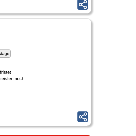
stage
ristet
meisten noch