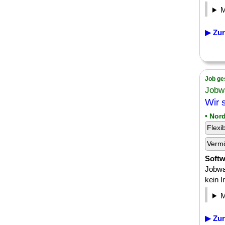
▶ Zur
Job ge
Jobw
Wir 
• Nor
Flexi
Verm
Softw
Jobwa
kein I
▶ Zur