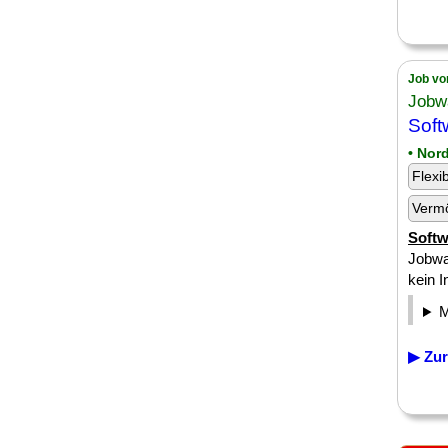
Job vo
Jobw
Soft
• Nor
Flexi
Verm
Softw
Jobwa
kein I
▶ Zur