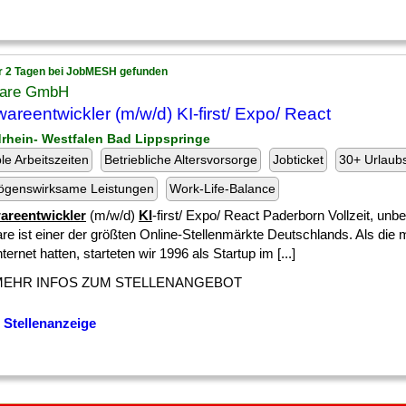
r 2 Tagen bei JobMESH gefunden
are GmbH
wareentwickler (m/w/d) KI-first/ Expo/ React
drhein- Westfalen Bad Lippspringe
ble Arbeitszeiten
Betriebliche Altersvorsorge
Jobticket
30+ Urlaub
ögenswirksame Leistungen
Work-Life-Balance
areentwickler
(m/w/d)
KI
-first/ Expo/ React Paderborn Vollzeit, unbef
re ist einer der größten Online-Stellenmärkte Deutschlands. Als die 
nternet hatten, starteten wir 1996 als Startup im [...]
MEHR INFOS ZUM STELLENANGEBOT
 Stellenanzeige