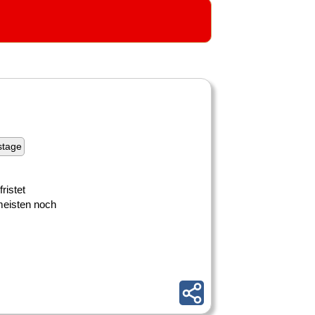
stage
ristet
meisten noch