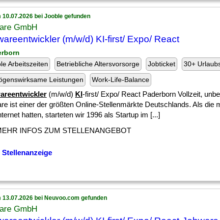
 10.07.2026 bei Jooble gefunden
are GmbH
wareentwickler (m/w/d) KI-first/ Expo/ React
erborn
ble Arbeitszeiten
Betriebliche Altersvorsorge
Jobticket
30+ Urlaub
ögenswirksame Leistungen
Work-Life-Balance
areentwickler
(m/w/d)
KI
-first/ Expo/ React Paderborn Vollzeit, unbef
re ist einer der größten Online-Stellenmärkte Deutschlands. Als die 
nternet hatten, starteten wir 1996 als Startup im [...]
MEHR INFOS ZUM STELLENANGEBOT
 Stellenanzeige
 13.07.2026 bei Neuvoo.com gefunden
are GmbH