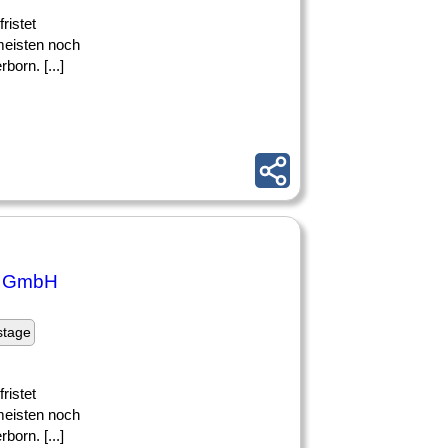
ristet
meisten noch
born. [...]
re GmbH
stage
ristet
meisten noch
born. [...]