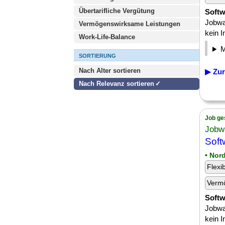
Übertarifliche Vergütung
Softw
Jobwa
Vermögenswirksame Leistungen
kein I
Work-Life-Balance
SORTIERUNG
Nach Alter sortieren
▶ Zur
Nach Relevanz sortieren
Job ge
Jobw
Soft
• Nor
Flexi
Verm
Softw
Jobwa
kein I