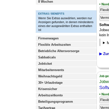
8 Wochen
• Nor
Flexi
EXTRAS / BENEFITS
Verm
Wenn Sie Extras auswählen, werden nur
Anzeigen gefunden, in denen mindestens
Softw
eines der ausgewählten Extras enthalten
Jobwa
ist
kein I
Firmenwagen
Flexible Arbeitszeiten
Betriebliche Altersvorsorge
▶ Zur
Sabbaticals
Jobticket
Mitarbeiterevents
Weihnachtsgeld
Job ge
Jobw
30+ Urlaubstage
Soft
Krisensicher
• Nor
Arbeitszeitkonto
Flexi
Beteiligungsprogramm
Verm
Tarifvertrag