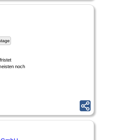
stage
ristet
meisten noch