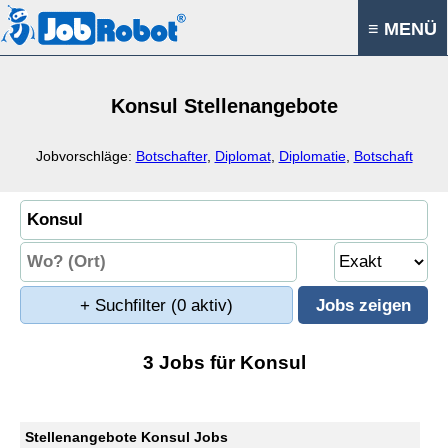
≡ MENÜ
Konsul Stellenangebote
Jobvorschläge:
Botschafter
,
Diplomat
,
Diplomatie
,
Botschaft
+ Suchfilter
(0 aktiv)
3 Jobs für Konsul
Stellenangebote Konsul Jobs