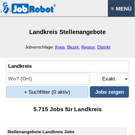
≡ MENÜ
Landkreis Stellenangebote
Jobvorschläge:
Kreis
,
Bezirk
,
Region
,
Distrikt
+ Suchfilter
(0 aktiv)
5.715 Jobs für Landkreis
Stellenangebote Landkreis Jobs