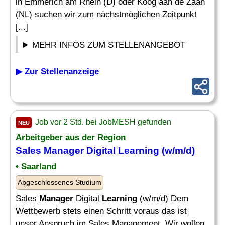
in Emmerich am Rhein (D) oder Koog aan de Zaan
(NL) suchen wir zum nächstmöglichen Zeitpunkt
[...]
MEHR INFOS ZUM STELLENANGEBOT
▶ Zur Stellenanzeige
Job vor 2 Std. bei JobMESH gefunden
NEU
Arbeitgeber aus der Region
Sales
Manager
Digital
Learning
(w/m/d)
• Saarland
Abgeschlossenes Studium
Sales
Manager
Digital
Learning
(w/m/d) Dem
Wettbewerb stets einen Schritt voraus das ist
unser Anspruch im Sales Management. Wir wollen