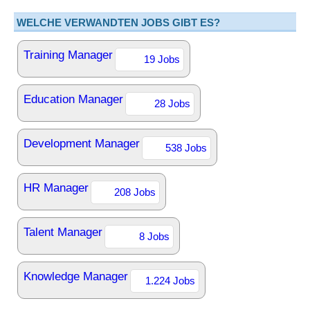
WELCHE VERWANDTEN JOBS GIBT ES?
Training Manager
19 Jobs
Education Manager
28 Jobs
Development Manager
538 Jobs
HR Manager
208 Jobs
Talent Manager
8 Jobs
Knowledge Manager
1.224 Jobs