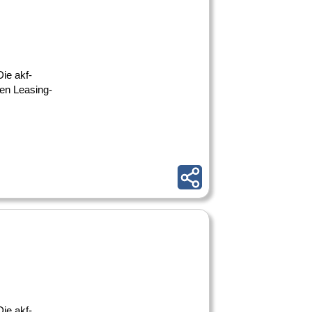
ie akf-
ßen Leasing-
ie akf-