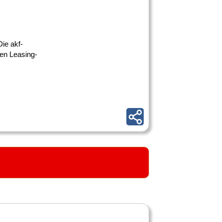
ie akf-
ßen Leasing-