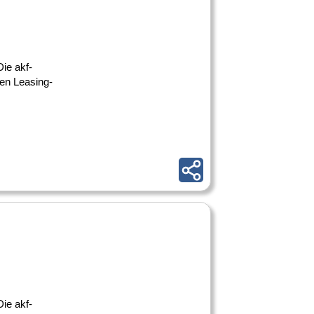
ie akf-
ßen Leasing-
ie akf-