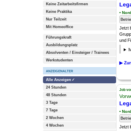
Lega
Keine Zeitarbeitsfirmen
Keine Praktika
• Nor
Nur Teilzeit
Betri
Mit Homeoffice
Jetzt
Grupp
Führungskraft
und Fi
Ausbildungsplatz
Absolventen / Einsteiger / Trainees
Werkstudenten
▶ Zur
ANZEIGENALTER
Alle Anzeigen
24 Stunden
Job vo
48 Stunden
Vorw
3 Tage
Lega
7 Tage
• Nor
2 Wochen
Betri
4 Wochen
Jetzt