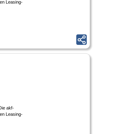
ßen Leasing-
ie akf-
ßen Leasing-