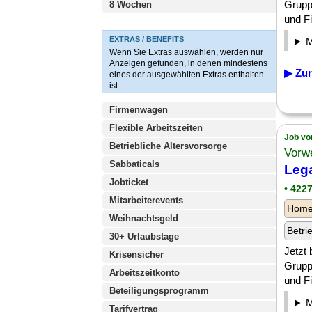
Grupp
8 Wochen
und Fi
EXTRAS / BENEFITS
Wenn Sie Extras auswählen, werden nur
Anzeigen gefunden, in denen mindestens
▶ Zur
eines der ausgewählten Extras enthalten
ist
Firmenwagen
Flexible Arbeitszeiten
Job vo
Betriebliche Altersvorsorge
Vorw
Sabbaticals
Lega
Jobticket
• 422
Mitarbeiterevents
Homeo
Weihnachtsgeld
Betri
30+ Urlaubstage
Jetzt
Krisensicher
Grupp
Arbeitszeitkonto
und Fi
Beteiligungsprogramm
Tarifvertrag