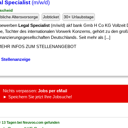
l Specialist
(m/w/d)
scheid
ebliche Altersvorsorge
Jobticket
30+ Urlaubstage
 bewerben
Legal Specialist
(m/w/d) akf bank Gmb H Co KG Vollzeit D
e, Tochter des internationalen Vorwerk Konzerns, gehört zu den gro
nanzierungsgesellschaften Deutschlands. Seit mehr als [...]
MEHR INFOS ZUM STELLENANGEBOT
 Stellenanzeige
Nichts verpassen:
Jobs per eMail
► Speichern Sie jetzt Ihre Jobsuche!
r 13 Tagen bei Neuvoo.com gefunden