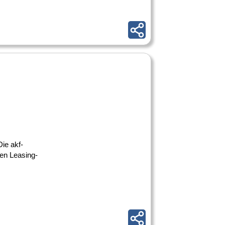
ie akf-
ßen Leasing-