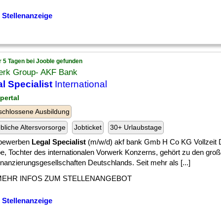
 Stellenanzeige
r 5 Tagen bei Jooble gefunden
erk Group- AKF Bank
l Specialist
International
pertal
chlossene Ausbildung
ebliche Altersvorsorge
Jobticket
30+ Urlaubstage
 bewerben
Legal Specialist
(m/w/d) akf bank Gmb H Co KG Vollzeit D
e, Tochter des internationalen Vorwerk Konzerns, gehört zu den gro
nanzierungsgesellschaften Deutschlands. Seit mehr als [...]
MEHR INFOS ZUM STELLENANGEBOT
 Stellenanzeige