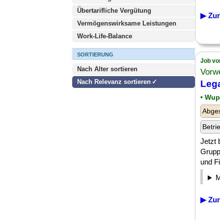
Übertarifliche Vergütung
▶ Zur
Vermögenswirksame Leistungen
Work-Life-Balance
SORTIERUNG
Job vo
Nach Alter sortieren
Vorw
Nach Relevanz sortieren
Lega
• Wup
Abges
Betri
Jetzt
Grupp
und Fi
▶ Zur