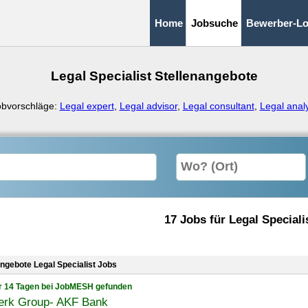
Home
Jobsuche
Bewerber-Lo
Legal Specialist Stellenangebote
obvorschläge:
Legal expert
,
Legal advisor
,
Legal consultant
,
Legal anal
17 Jobs für Legal Speciali
angebote Legal Specialist Jobs
r 14 Tagen bei JobMESH gefunden
erk Group- AKF Bank