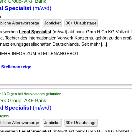
erk Group- AKF Bank
l Specialist
(m/w/d)
n
ebliche Altersvorsorge
Jobticket
30+ Urlaubstage
 bewerben
Legal Specialist
(m/w/d) akf bank Gmb H Co KG Vollzeit D
e, Tochter des internationalen Vorwerk Konzerns, gehört zu den gro
nanzierungsgesellschaften Deutschlands. Seit mehr [...]
MEHR INFOS ZUM STELLENANGEBOT
 Stellenanzeige
r 13 Tagen bei Neuvoo.com gefunden
erk Group- AKF Bank
l Specialist
(m/w/d)
ingen
ebliche Altersvorsorge
Jobticket
30+ Urlaubstage
 bewerben
Legal Specialist
(m/w/d) akf bank Gmb H Co KG Vollzeit D