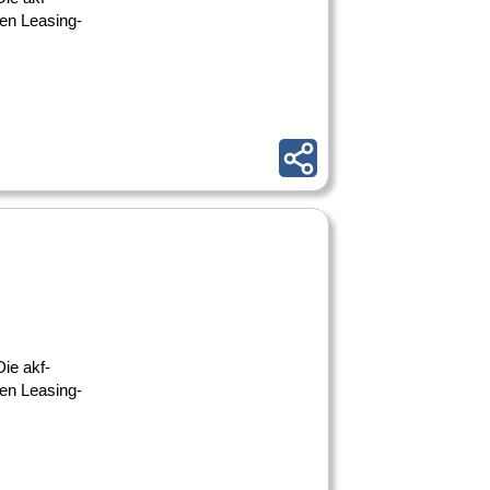
ßen Leasing-
ie akf-
ßen Leasing-