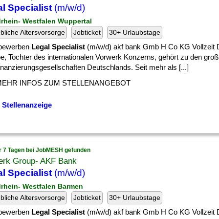
l Specialist
(m/w/d)
drhein- Westfalen Wuppertal
ebliche Altersvorsorge
Jobticket
30+ Urlaubstage
 bewerben
Legal Specialist
(m/w/d) akf bank Gmb H Co KG Vollzeit D
e, Tochter des internationalen Vorwerk Konzerns, gehört zu den gro
nanzierungsgesellschaften Deutschlands. Seit mehr als [...]
MEHR INFOS ZUM STELLENANGEBOT
 Stellenanzeige
r 7 Tagen bei JobMESH gefunden
erk Group- AKF Bank
l Specialist
(m/w/d)
drhein- Westfalen Barmen
ebliche Altersvorsorge
Jobticket
30+ Urlaubstage
 bewerben
Legal Specialist
(m/w/d) akf bank Gmb H Co KG Vollzeit D