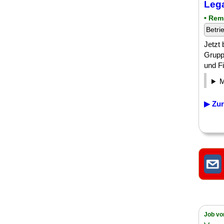
Lega
• Rem
Betri
Jetzt
Grupp
und Fi
▶ Zur
Job vo