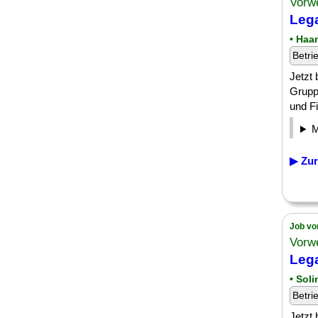
Vorw
Lega
• Haa
Betri
Jetzt
Grupp
und Fi
▶ Zur
Job vo
Vorw
Lega
• Sol
Betri
Jetzt