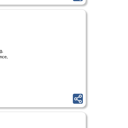
g,
nce,