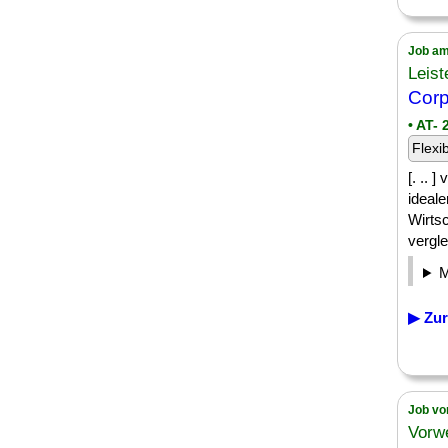
Job am
Leist
Cor
• AT-
Flexi
[. .. 
ideal
Wirtsc
vergle
▶ Zur
Job vo
Vorw