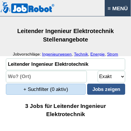
≡ MENÜ
Leitender Ingenieur Elektrotechnik
Stellenangebote
Jobvorschläge:
Ingenieurwesen
,
Technik
,
Energie
,
Strom
+ Suchfilter
(0 aktiv)
3 Jobs für Leitender Ingenieur
Elektrotechnik