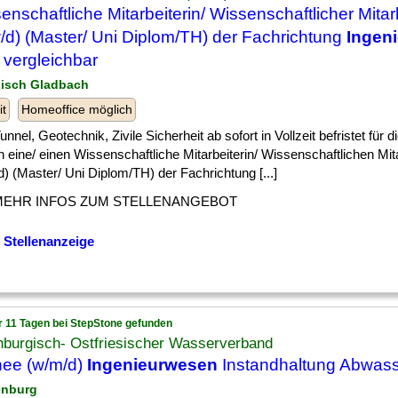
enschaftliche Mitarbeiterin/ Wissenschaftlicher Mitar
/d) (Master/ Uni Diplom/TH) der Fachrichtung
Ingen
 vergleichbar
gisch Gladbach
it
Homeoffice möglich
] Tunnel, Geotechnik, Zivile Sicherheit ab sofort in Vollzeit befristet für
 eine/ einen Wissenschaftliche Mitarbeiterin/ Wissenschaftlichen Mit
) (Master/ Uni Diplom/TH) der Fachrichtung [...]
MEHR INFOS ZUM STELLENANGEBOT
 Stellenanzeige
r 11 Tagen bei StepStone gefunden
nburgisch- Ostfriesischer Wasserverband
nee (w/m/d)
Ingenieurwesen
Instandhaltung Abwas
enburg