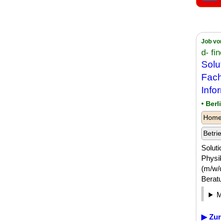
Job vo
d- f
Solu
Fach
Info
• Berl
Homeo
Betri
Soluti
Physi
(m/w/d
Berat
▶ Zur