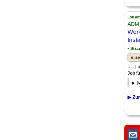
Job am
ADM 
Wer
Inst
• Str
Teilze
[. .. 
Job f
▶ Zur