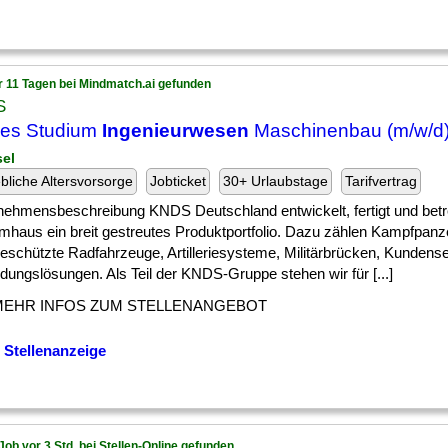
r 11 Tagen bei Mindmatch.ai gefunden
S
les Studium
Ingenieurwesen
Maschinenbau (m/w/d
sel
ebliche Altersvorsorge
Jobticket
30+ Urlaubstage
Tarifvertrag
nehmensbeschreibung KNDS Deutschland entwickelt, fertigt und betr
mhaus ein breit gestreutes Produktportfolio. Dazu zählen Kampfpanz
eschützte Radfahrzeuge, Artilleriesysteme, Militärbrücken, Kundens
dungslösungen. Als Teil der KNDS-Gruppe stehen wir für [...]
MEHR INFOS ZUM STELLENANGEBOT
 Stellenanzeige
Job vor 3 Std. bei Stellen-Online gefunden