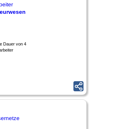
beiter
ieurwesen
 die Dauer von 4
arbeiter
sernetze