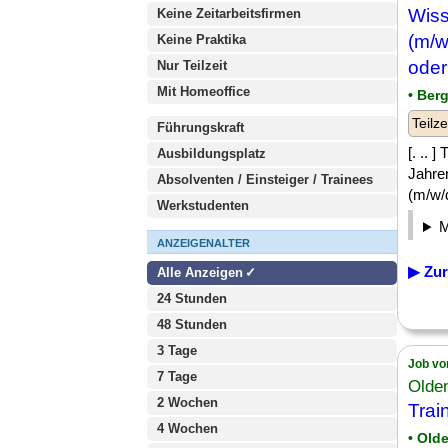
Wiss
Keine Zeitarbeitsfirmen
(m/w
Keine Praktika
oder
Nur Teilzeit
Mit Homeoffice
• Ber
Teilze
Führungskraft
[. .. 
Ausbildungsplatz
Jahren
Absolventen / Einsteiger / Trainees
(m/w/d
Werkstudenten
ANZEIGENALTER
▶ Zur
Alle Anzeigen
24 Stunden
48 Stunden
3 Tage
Job vo
7 Tage
Olde
2 Wochen
Trai
4 Wochen
• Old