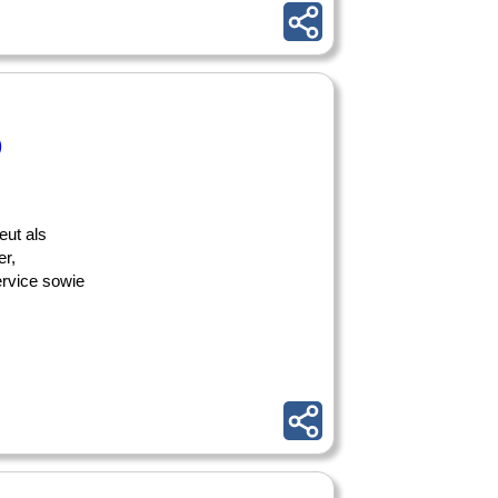
)
eut als
er,
ervice sowie