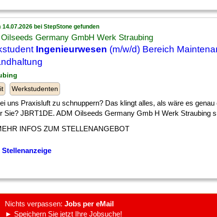
 14.07.2026 bei StepStone gefunden
Oilseeds Germany GmbH Werk Straubing
kstudent
Ingenieurwesen
(m/w/d) Bereich Maintena
andhaltung
aubing
it
Werkstudenten
] bei uns Praxisluft zu schnuppern? Das klingt alles, als wäre es genau 
ür Sie? JBRT1DE. ADM Oilseeds Germany Gmb H Werk Straubing such
MEHR INFOS ZUM STELLENANGEBOT
 Stellenanzeige
Nichts verpassen:
Jobs per eMail
► Speichern Sie jetzt Ihre Jobsuche!