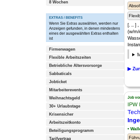
8 Wochen
Absol
Flexi
EXTRAS / BENEFITS
Wenn Sie Extras auswählen, werden nur
[. .. 
Anzeigen gefunden, in denen mindestens
(w/m/
eines der ausgewählten Extras enthalten
Wasse
ist
Instan
Firmenwagen
Flexible Arbeitszeiten
Betriebliche Altersvorsorge
▶ Zur
Sabbaticals
Jobticket
Mitarbeiterevents
Job vo
Weihnachtsgeld
IPW
30+ Urlaubstage
Tech
Krisensicher
Ing
Arbeitszeitkonto
• Wal
Beteiligungsprogramm
Führu
Tarifvertrag