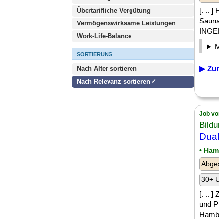
[. .. 
Übertarifliche Vergütung
Sauna
Vermögenswirksame Leistungen
INGEN
Work-Life-Balance
SORTIERUNG
▶ Zur
Nach Alter sortieren
Nach Relevanz sortieren
Job vo
Bild
Dua
• Ham
Abge
30+ U
[. .. 
und P
Hambu