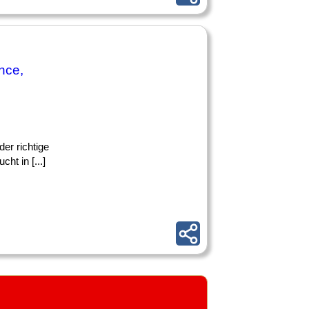
nce,
der richtige
t in [...]