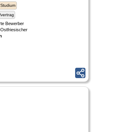
 Studium
fvertrag
erte Bewerber
Ostfriesischer
n