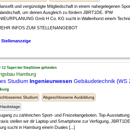
] Hansefit und vergünstigte Mitgliedschaft in einem nahegelegenen Spor
landschaft, um deinen Ausgleich zu fördern JBRT1DE. IPW
IEURPLANUNG Gmb H Co. KG sucht in Wallenhorst eine/n Technisc
MEHR INFOS ZUM STELLENANGEBOT
 Stellenanzeige
r 12 Tagen bei StepStone gefunden
ungsbau Hamburg
les Studium
Ingenieurwesen
Gebäudetechnik (WS 
burg
schlossenes Studium
Abgeschlossene Ausbildung
rlaubstage
] Zugang zu zahlreichen Sport- und Freizeitangeboten. Top-Ausstattun
raxis stellen wir dir Laptop und Smartphone zur Verfügung. JBRT1DE
rg sucht in Hamburg eine/n Duales [...]