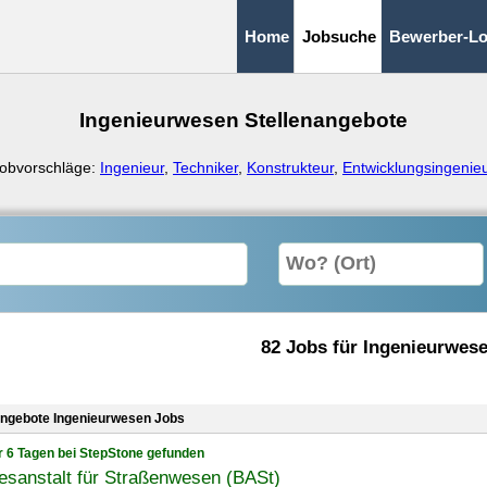
Home
Jobsuche
Bewerber-Lo
Ingenieurwesen Stellenangebote
obvorschläge:
Ingenieur
,
Techniker
,
Konstrukteur
,
Entwicklungsingenie
82 Jobs für Ingenieurwes
angebote Ingenieurwesen Jobs
r 6 Tagen bei StepStone gefunden
esanstalt für Straßenwesen (BASt)