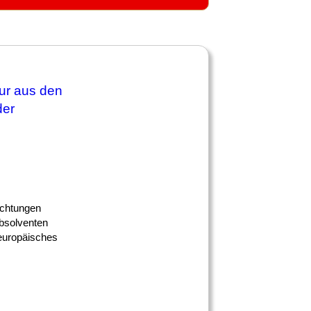
tur aus den
er
richtungen
Absolventen
 europäisches