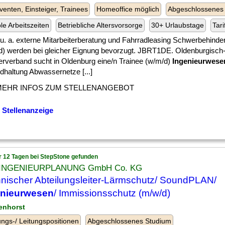
venten, Einsteiger, Trainees
Homeoffice möglich
Abgeschlossenes
ble Arbeitszeiten
Betriebliche Altersvorsorge
30+ Urlaubstage
Tari
] , u. a. externe Mitarbeiterberatung und Fahrradleasing Schwerbehind
d) werden bei gleicher Eignung bevorzugt. JBRT1DE. Oldenburgisch-
rverband sucht in Oldenburg eine/n Trainee (w/m/d)
Ingenieurwese
dhaltung Abwassernetze [...]
MEHR INFOS ZUM STELLENANGEBOT
 Stellenanzeige
r 12 Tagen bei StepStone gefunden
 INGENIEURPLANUNG GmbH Co. KG
nischer Abteilungsleiter-Lärmschutz/ SoundPLAN/
enieurwesen
/ Immissionsschutz (m/w/d)
lenhorst
ngs-/ Leitungspositionen
Abgeschlossenes Studium