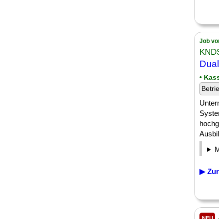
Job vo
KND
Dua
• Kas
Betri
Unter
Syste
hochg
Ausbil
▶ Zur
NEU