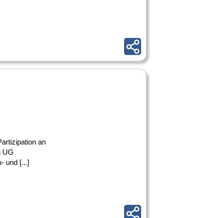
artizipation an
n UG
 und [...]