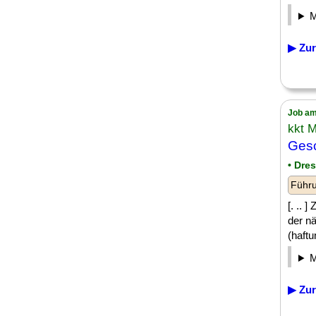
▶ Zur
Job am
kkt 
Gesc
• Dre
Führu
[. .. 
der n
(haftu
▶ Zur