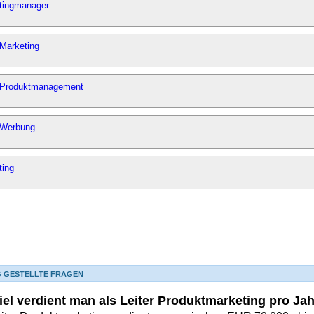
tingmanager
 Marketing
r Produktmanagement
r Werbung
ting
G GESTELLTE FRAGEN
iel verdient man als Leiter Produktmarketing pro Ja