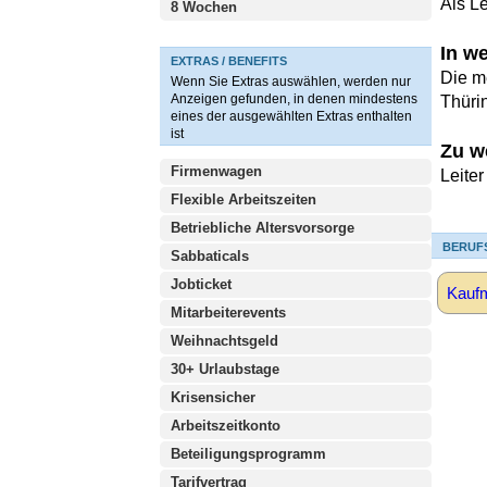
Als L
8 Wochen
In w
EXTRAS / BENEFITS
Die m
Wenn Sie Extras auswählen, werden nur
Anzeigen gefunden, in denen mindestens
Thüri
eines der ausgewählten Extras enthalten
ist
Zu w
Firmenwagen
Leite
Flexible Arbeitszeiten
Betriebliche Altersvorsorge
BERUF
Sabbaticals
Jobticket
Kaufm
Mitarbeiterevents
Weihnachtsgeld
30+ Urlaubstage
Krisensicher
Arbeitszeitkonto
Beteiligungsprogramm
Tarifvertrag