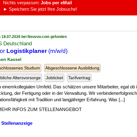
Nichts verpassen:
Jobs per eMail
► Speichern Sie jetzt Ihre Jobsuche!
 18.07.2026 bei Neuvoo.com gefunden
 Deutschland
ior
Logistikplaner
(m/w/d)
sen Kassel
schlossenes Studium
Abgeschlossene Ausbildung
ebliche Altersvorsorge
Jobticket
Tarifvertrag
] in einemkollegialen Umfeld. Das schätzen unsere Mitarbeiter, egal ob 
klung, der Fertigung oder in der Verwaltung. Wir verbindenerfolgreich
tionsfähigkeit mit Tradition und langjähriger Erfahrung. Was [...]
MEHR INFOS ZUM STELLENANGEBOT
 Stellenanzeige