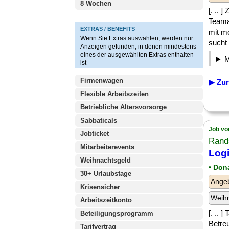
8 Wochen
[. ..
Teama
EXTRAS / BENEFITS
mit m
Wenn Sie Extras auswählen, werden nur
sucht i
Anzeigen gefunden, in denen mindestens
eines der ausgewählten Extras enthalten
ist
Firmenwagen
▶ Zur
Flexible Arbeitszeiten
Betriebliche Altersvorsorge
Sabbaticals
Job vo
Jobticket
Rand
Mitarbeiterevents
Logi
Weihnachtsgeld
• Don
30+ Urlaubstage
Angeb
Krisensicher
Weih
Arbeitszeitkonto
[. .. 
Beteiligungsprogramm
Betre
Tarifvertrag