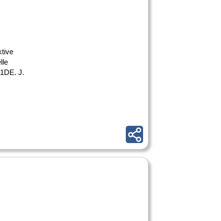
ktive
lle
T1DE. J.