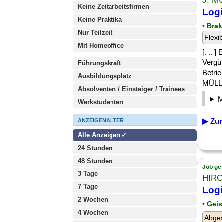
J. M
Keine Zeitarbeitsfirmen
Logi
Keine Praktika
• Bra
Nur Teilzeit
Flexi
Mit Homeoffice
[. ..
Vergüt
Führungskraft
Betri
Ausbildungsplatz
MÜLLE
Absolventen / Einsteiger / Trainees
Werkstudenten
▶ Zur
ANZEIGENALTER
Alle Anzeigen
24 Stunden
48 Stunden
Job ge
3 Tage
HIRO
7 Tage
Logi
2 Wochen
• Gei
4 Wochen
Abge