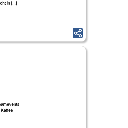
 in [...]
Teamevents
 Kaffee