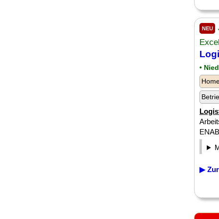
NEU
Exce
Logi
• Nie
Homeo
Betri
Logis
Arbeit
ENABLE
▶ Zur