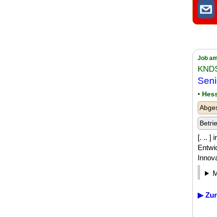
Job am
KNDS
Sen
• Hes
Abge
Betri
[. .. 
Entwic
Innova
▶ Zur