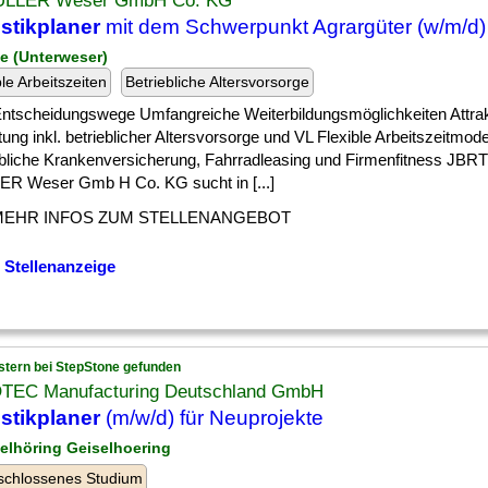
ÜLLER Weser GmbH Co. KG
stikplaner
mit dem Schwerpunkt Agrargüter (w/m/d)
ke (Unterweser)
ble Arbeitszeiten
Betriebliche Altersvorsorge
 ] Entscheidungswege Umfangreiche Weiterbildungsmöglichkeiten Attra
ung inkl. betrieblicher Altersvorsorge und VL Flexible Arbeitszeitmode
ebliche Krankenversicherung, Fahrradleasing und Firmenfitness JBR
R Weser Gmb H Co. KG sucht in [...]
MEHR INFOS ZUM STELLENANGEBOT
 Stellenanzeige
stern bei StepStone gefunden
TEC Manufacturing Deutschland GmbH
stikplaner
(m/w/d) für Neuprojekte
selhöring Geiselhoering
schlossenes Studium