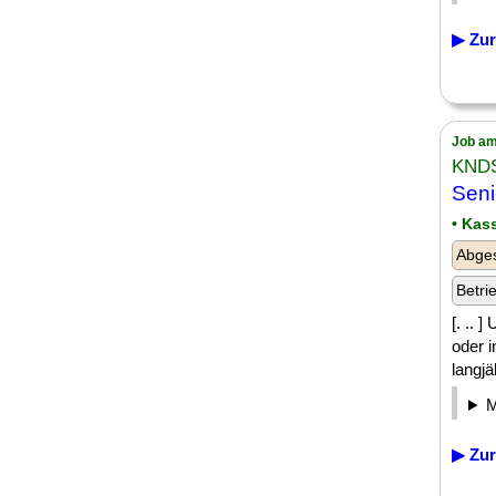
▶ Zur
Job am
KND
Sen
• Kas
Abge
Betri
[. .. 
oder i
langjä
▶ Zur