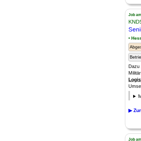
Job am
KNDS
Sen
• Hes
Abge
Betri
Dazu 
Milit
Logis
Umset
▶ Zur
Job am