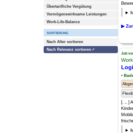
Bewer
Übertarifliche Vergütung
Vermögenswirksame Leistungen
Work-Life-Balance
▶ Zur
SORTIERUNG
Nach Alter sortieren
Nach Relevanz sortieren
Job vo
Work
Logi
• Bad
Abges
Flexi
[. .. 
Kinde
Mobil
frisc