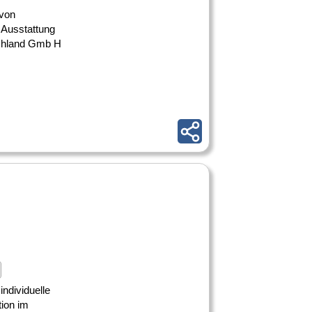
 von
 Ausstattung
chland Gmb H
individuelle
tion im