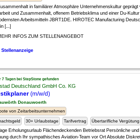
 ] Zusammenhalt in familiärer Atmosphäre Unternehmenskultur geprägt
rbeit und Zusammenhalt, offenem Betriebsklima und einer Du-Kultur
odernsten Arbeitsmitteln JBRT1DE. HIROTEC Manufacturing Deuts
n [...]
MEHR INFOS ZUM STELLENANGEBOT
 Stellenanzeige
r 7 Tagen bei StepStone gefunden
stad Deutschland GmbH Co. KG
stikplaner
(m/w/d)
auwörth Donauwoerth
ote von Zeitarbeitsunternehmen
nachtsgeld
30+ Urlaubstage
Tarifvertrag
Übertarifliche Vergütung
] Tage Erholungsurlaub Flächendeckenden Betriebsrat Persönliche und 
uung durch Ihr sympathisches Aviation-Team vor Ort Absolute Diskre