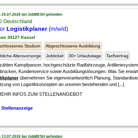
 20.07.2026 bei JobMESH gefunden
 Deutschland
ior
Logistikplaner
(m/w/d)
sen 34127 Kassel
schlossenes Studium
Abgeschlossene Ausbildung
ebliche Altersvorsorge
Jobticket
30+ Urlaubstage
Tarifvertrag
zählen Kampfpanzer, hochgeschützte Radfahrzeuge, Artilleriesystem
ärbrücken, Kundenservice sowie Ausbildungslösungen. Was Sie erwart
tikplaner
übernehmen Sie eigenverantwortlich Planung, Standardisi
zung von Logistikkonzepten an unseren bestehenden und [...]
MEHR INFOS ZUM STELLENANGEBOT
 Stellenanzeige
 13.07.2026 bei JobMESH gefunden