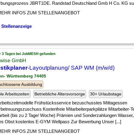
bungsprozess JBRT1DE. Randstad Deutschland Gmb H Co. KG sucht
MEHR INFOS ZUM STELLENANGEBOT
 Stellenanzeige
r 3 Tagen bei JobMESH gefunden
wise GmbH
stikplaner
-Layoutplanung/ SAP WM (m/w/d)
en- Württemberg 74405
chlossene Ausbildung
ble Arbeitszeiten
Betriebliche Altersvorsorge
30+ Urlaubstage
] Arbeitszeitmodelle Frühstücksservice bezuschusstes Mittagessen
rbetreuungszuschuss Kostenfreie Mitarbeiterparkplätze Mitarbeiter-
arbeit (bis zu 2 Tage/ Woche) Prämien und Sonderzahlungen Wasser,
hes Obst kostenlos E-GYM Wellpass Zur Bewerbung Unser [...]
MEHR INFOS ZUM STELLENANGEBOT