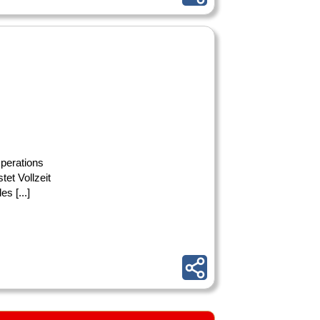
perations
tet Vollzeit
s [...]