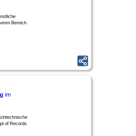
nstliche
nseren Bereich
ng
im
izintechnische
ipt of Records