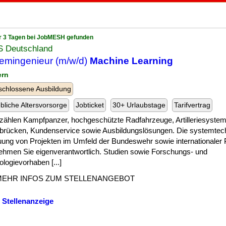
r 3 Tagen bei JobMESH gefunden
 Deutschland
emingenieur (m/w/d)
Machine Learning
ern
chlossene Ausbildung
ebliche Altersvorsorge
Jobticket
30+ Urlaubstage
Tarifvertrag
zählen Kampfpanzer, hochgeschützte Radfahrzeuge, Artilleriesystem
ärbrücken, Kundenservice sowie Ausbildungslösungen. Die systemtec
uung von Projekten im Umfeld der Bundeswehr sowie internationale
ehmen Sie eigenverantwortlich. Studien sowie Forschungs- und
logievorhaben [...]
MEHR INFOS ZUM STELLENANGEBOT
 Stellenanzeige