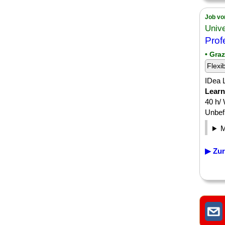
Job vo
Unive
Prof
• Graz
Flexi
IDea L
Learn
40 h/
Unbefri
▶ Zur