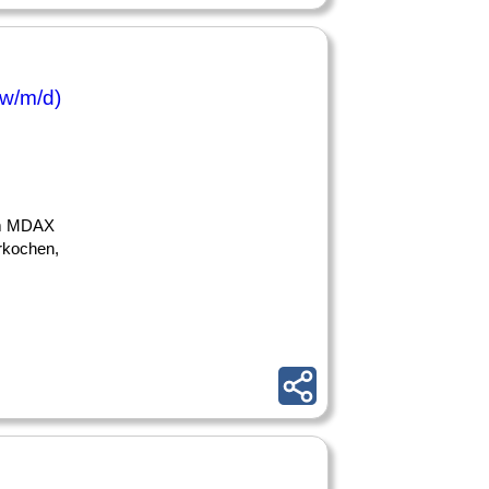
(w/m/d)
 im MDAX
rkochen,