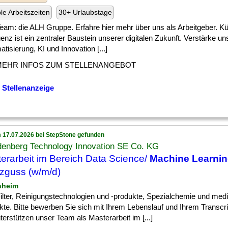
ble Arbeitszeiten
30+ Urlaubstage
] Team: die ALH Gruppe. Erfahre hier mehr über uns als Arbeitgeber. Kü
igenz ist ein zentraler Baustein unserer digitalen Zukunft. Verstärke u
tisierung, KI und Innovation [...]
MEHR INFOS ZUM STELLENANGEBOT
 Stellenanzeige
 17.07.2026 bei StepStone gefunden
denberg Technology Innovation SE Co. KG
erarbeit im Bereich Data Science/
Machine Learni
tzguss (w/m/d)
nheim
] Filter, Reinigungstechnologien und -produkte, Spezialchemie und med
kte. Bitte bewerben Sie sich mit Ihrem Lebenslauf und Ihrem Transcr
terstützen unser Team als Masterarbeit im [...]