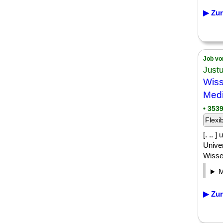
▶ Zur
Job vo
Justu
Wiss
Medi
• 353
Flexi
[. .. 
Univer
Wissen
▶ Zur