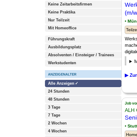
Werk
Keine Zeitarbeitsfirmen
(m/w
Keine Praktika
Nur Teilzeit
• Mü
Mit Homeoffice
Teilze
Werks
Führungskraft
mache
Ausbildungsplatz
digita
Absolventen / Einsteiger / Trainees
Werkstudenten
ANZEIGENALTER
▶ Zur
Alle Anzeigen
24 Stunden
48 Stunden
Job vo
3 Tage
ALH 
7 Tage
Sen
2 Wochen
• Stu
4 Wochen
Homeo