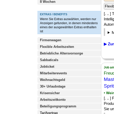
8 Wochen
Flexi
[. .. 
EXTRAS / BENEFITS
Intell
Wenn Sie Extras auswählen, werden nur
Anzeigen gefunden, in denen mindestens
Automa
eines der ausgewählten Extras enthalten
ist
Firmenwagen
▶ Zur
Flexible Arbeitszeiten
Betriebliche Altersvorsorge
Sabbaticals
Jobticket
Job am
Freu
Mitarbeiterevents
Mast
Weihnachtsgeld
Spri
30+ Urlaubstage
• Wei
Krisensicher
[. .. 
Arbeitszeitkonto
Produ
Beteiligungsprogramm
Sie un
Tarifvertrag