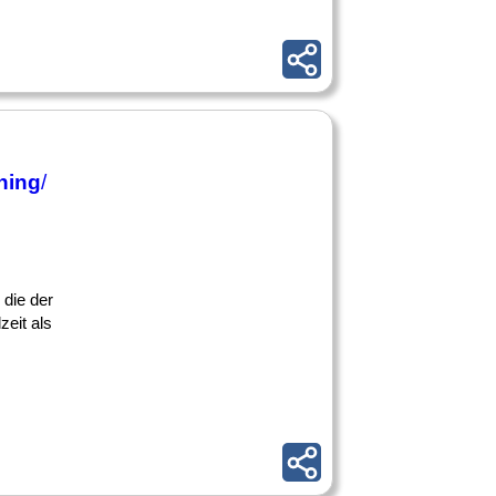
ning
/
 die der
zeit als