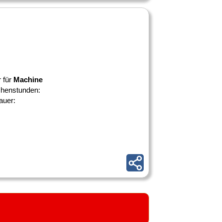
r für
Machine
chenstunden:
auer: