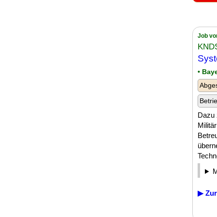
Job vo
KNDS
Syst
• Bay
Abges
Betri
Dazu 
Milit
Betre
übern
Techno
▶ Zur