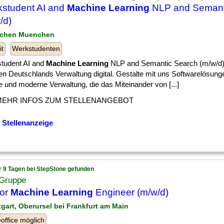
student AI and
Machine Learning
NLP and Semant
/d)
nchen Muenchen
it
Werkstudenten
tudent AI and
Machine Learning
NLP and Semantic Search (m/w/d
n Deutschlands Verwaltung digital. Gestalte mit uns Softwarelösunge
le und moderne Verwaltung, die das Miteinander von [...]
MEHR INFOS ZUM STELLENANGEBOT
 Stellenanzeige
r 9 Tagen bei StepStone gefunden
Gruppe
ior
Machine Learning
Engineer (m/w/d)
ttgart, Oberursel bei Frankfurt am Main
ffice möglich