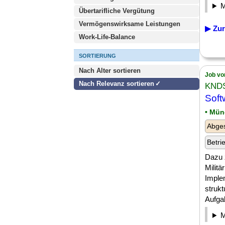
Übertarifliche Vergütung
Vermögenswirksame Leistungen
▶ Zur
Work-Life-Balance
SORTIERUNG
Nach Alter sortieren
Job vo
Nach Relevanz sortieren
KNDS
Soft
• Mü
Abge
Betri
Dazu 
Milit
Imple
strukt
Aufgab