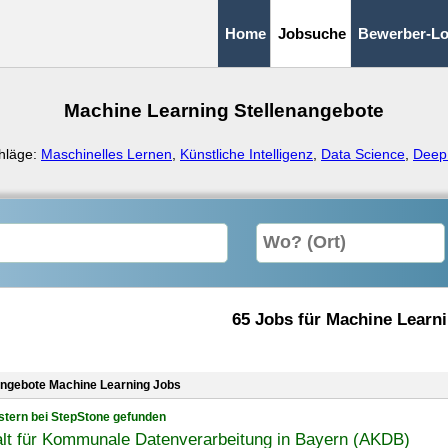
Home
Jobsuche
Bewerber-Lo
Machine Learning Stellenangebote
hläge:
Maschinelles Lernen
,
Künstliche Intelligenz
,
Data Science
,
Deep
65 Jobs für Machine Learn
angebote Machine Learning Jobs
stern bei StepStone gefunden
alt für Kommunale Datenverarbeitung in Bayern (AKDB)