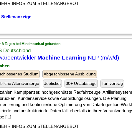
MEHR INFOS ZUM STELLENANGEBOT
 Stellenanzeige
r 8 Tagen bei Mindmatch.ai gefunden
 Deutschland
wareentwickler
Machine Learning
-NLP (m/w/d)
nchen
schlossenes Studium
Abgeschlossene Ausbildung
ebliche Altersvorsorge
Jobticket
30+ Urlaubstage
Tarifvertrag
zählen Kampfpanzer, hochgeschützte Radfahrzeuge, Artilleriesystem
ärbrücken, Kundenservice sowie Ausbildungslösungen. Die Planung,
mentierung und kontinuierliche Optimierung von Data-Ingestion-Workf
urierte und unstrukturierte Daten fällt ebenfalls in Ihren Verantwortung
e [...]
MEHR INFOS ZUM STELLENANGEBOT