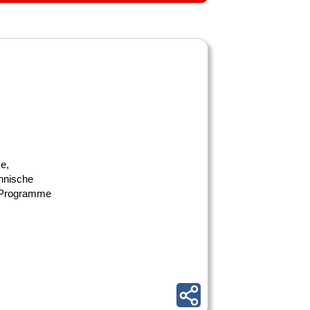
e,
hnische
r Programme