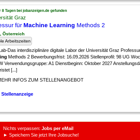
r 8 Tagen bei jobanzeigen.de gefunden
rsität Graz
essur für
Machine Learning
Methods 2
, Österreich
ble Arbeitszeiten
ab-Das interdisziplinäre digitale Labor der Universität Graz Professu
ing
Methods 2 Bewerbungsfrist: 16.09.2026 Stellenprofil: 98 UG Wo
 W Verwendungsgruppe: A1 Dienstbeginn: Oktober 2027 Anstellungsd
stet [...]
MEHR INFOS ZUM STELLENANGEBOT
 Stellenanzeige
Nichts verpassen:
Jobs per eMail
► Speichern Sie jetzt Ihre Jobsuche!