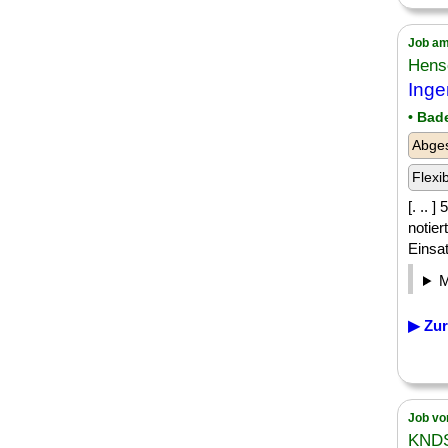
Job am
Hens
Inge
• Bad
Abge
Flexi
[. ..
notie
Einsat
▶ Zur
Job vo
KNDS