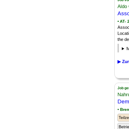
Job vo
Aldo 
Asso
• AT-
Assoc
Locati
the de
▶ Zur
Job ge
Nahru
Dem
• Bre
Teilze
Betri