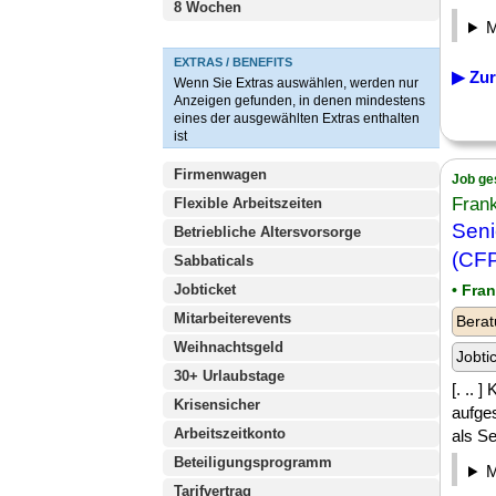
8 Wochen
EXTRAS / BENEFITS
▶ Zur
Wenn Sie Extras auswählen, werden nur
Anzeigen gefunden, in denen mindestens
eines der ausgewählten Extras enthalten
ist
Firmenwagen
Job ge
Fran
Flexible Arbeitszeiten
Seni
Betriebliche Altersvorsorge
(CFP
Sabbaticals
Jobticket
• Fra
Mitarbeiterevents
Berat
Weihnachtsgeld
Jobti
30+ Urlaubstage
[. .. 
Krisensicher
aufges
Arbeitszeitkonto
als Se
Beteiligungsprogramm
Tarifvertrag