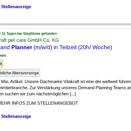
 Stellenanzeige
r 11 Tagen bei StepStone gefunden
kraft pet care GmbH Co. KG
and
Planner
(m/w/d) in Teilzeit (20h/ Woche)
men
it
ebliche Altersvorsorge
] 2 Mio. Artikel. Unsere Dachmarke Vitakraft ist eine der weltweit füh
eimtierbranche. Zur Verstärkung unseres Demand Planning Teams a
n suchen wir zum nächstmöglichen [...]
MEHR INFOS ZUM STELLENANGEBOT
 Stellenanzeige