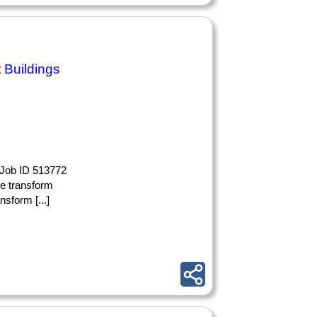
Buildings
 Job ID 513772
We transform
nsform [...]