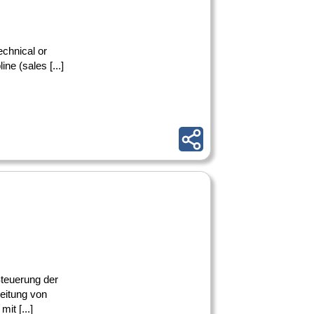
echnical or
ne (sales [...]
Steuerung der
reitung von
t [...]