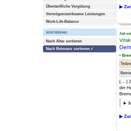
Übertarifliche Vergütung
▶ Zur
Vermögenswirksame Leistungen
Work-Life-Balance
SORTIERUNG
Job vo
Vita
Nach Alter sortieren
Dem
Nach Relevanz sortieren
• Bre
Teilze
Betri
[. .. 
der H
Breme
▶ Zur