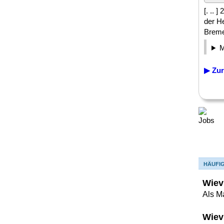
[. .. 
der H
Breme
▶ Zur
HÄUFI
Wiev
Als M
Wiev