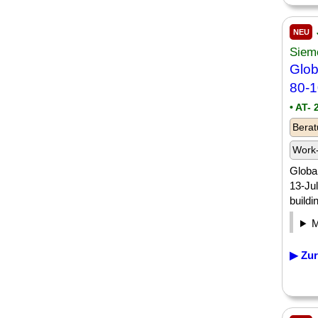
NEU
Sieme
Glo
80-
• AT-
Berat
Work-
Globa
13-Ju
buildi
▶ Zur