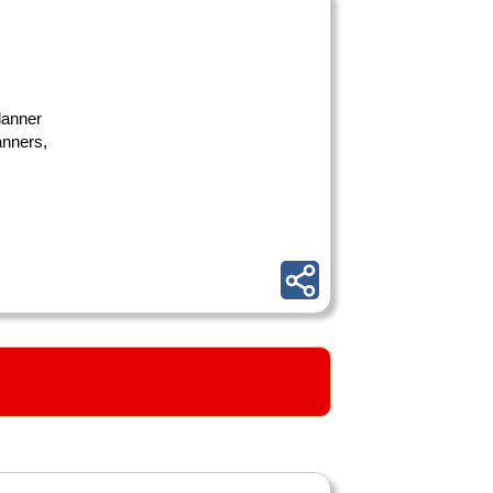
lanner
anners,