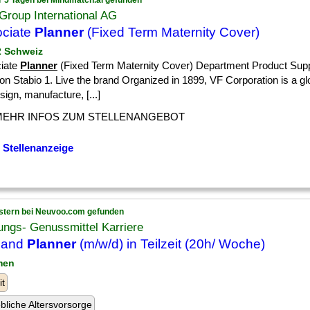
r 5 Tagen bei Mindmatch.ai gefunden
Group International AG
ciate
Planner
(Fixed Term Maternity Cover)
 2 Schweiz
iate
Planner
(Fixed Term Maternity Cover) Department Product Sup
on Stabio 1. Live the brand Organized in 1899, VF Corporation is a glo
sign, manufacture, [...]
MEHR INFOS ZUM STELLENANGEBOT
 Stellenanzeige
stern bei Neuvoo.com gefunden
ngs- Genussmittel Karriere
and
Planner
(m/w/d) in Teilzeit (20h/ Woche)
men
it
ebliche Altersvorsorge