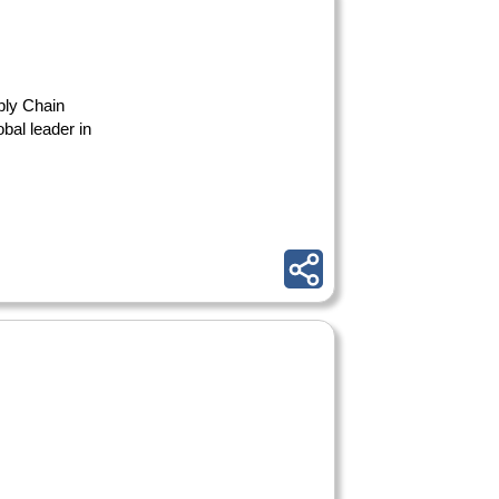
ply Chain
bal leader in