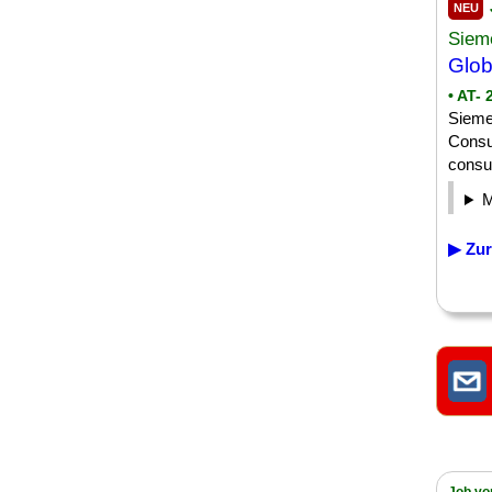
NEU
Sieme
Glo
• AT-
Sieme
Consu
consul
▶ Zur