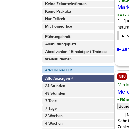
Mettl
Keine Zeitarbeitsfirmen
Mark
Keine Praktika
• AT-
Nur Teilzeit
[. .. 
Mit Homeoffice
natura
Führungskraft
Ausbildungsplatz
▶ Zur
Absolventen / Einsteiger / Trainees
Werkstudenten
ANZEIGENALTER
NEU
Alle Anzeigen
Mode
24 Stunden
Mer
48 Stunden
• Rüs
3 Tage
Betri
7 Tage
[. .. 
2 Wochen
Schnit
4 Wochen
Zahle