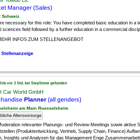
er Toledo Llc
et Manager (Sales)
 2 Schweiz
] are necessary for this role: You have completed basic education in a t
l sciences field followed by a further education in a commercial discipli
MEHR INFOS ZUM STELLENANGEBOT
 Stellenanzeige
Job vor 3 Std. bei StepStone gefunden
l Car World GmbH
chandise
Planner
(all genders)
selsheim am Main Ruesselsheim
ebliche Altersvorsorge
] Moderation relevanter Planungs- und Review-Meetings sowie aktive 
tstellen (Produktentwicklung, Vertrieb, Supply Chain, Finance) Aufbe
n, Insights und Analysen für das Management Enge Zusammenarbeit mi