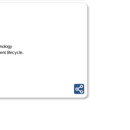
hnology
nt lifecycle.