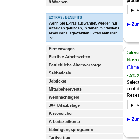
produc
8 Wochen
EXTRAS / BENEFITS
Wenn Sie Extras auswählen, werden nur
▶ Zur
Anzeigen gefunden, in denen mindestens
eines der ausgewählten Extras enthalten
ist
Firmenwagen
Job vo
Flexible Arbeitszeiten
Novo
Betriebliche Altersvorsorge
Clin
Sabbaticals
• AT-
Jobticket
Select
contri
Mitarbeiterevents
Resear
Weihnachtsgeld
30+ Urlaubstage
Krisensicher
▶ Zur
Arbeitszeitkonto
Beteiligungsprogramm
Tarifvertrag