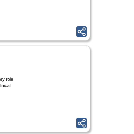
ry role
inical