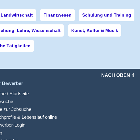
Landwirtschaft
Finanzwesen
Schulung und Training
schung, Lehre, Wissenschaft
Kunst, Kultur & Musik
e Tätigkeiten
NACH OBEN ⇑
r Bewerber
e / Startseite
bsuche
fe zur Jobsuche
hprofile & Lebenslauf online
werber-Login
g