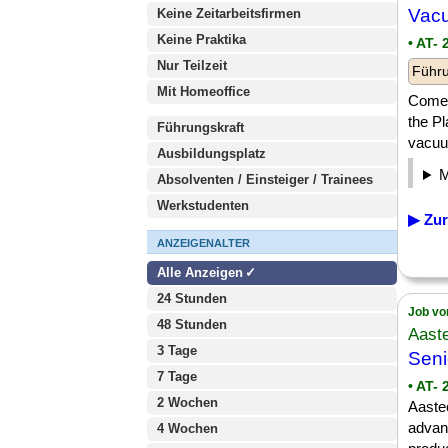
Vac
Keine Zeitarbeitsfirmen
Keine Praktika
• AT-
Nur Teilzeit
Führu
Mit Homeoffice
Comet 
the Pl
Führungskraft
vacuu
Ausbildungsplatz
Absolventen / Einsteiger / Trainees
Werkstudenten
▶ Zur
ANZEIGENALTER
Alle Anzeigen
24 Stunden
Job vo
48 Stunden
Aast
3 Tage
Sen
7 Tage
• AT-
2 Wochen
Aaste
advan
4 Wochen