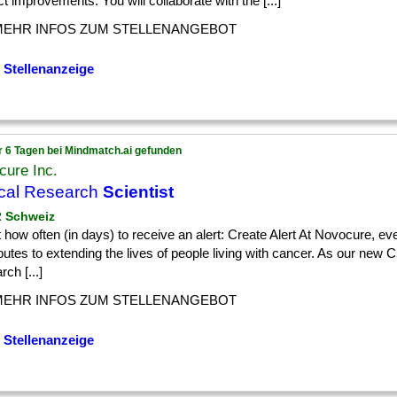
t improvements. You will collaborate with the [...]
MEHR INFOS ZUM STELLENANGEBOT
 Stellenanzeige
r 6 Tagen bei Mindmatch.ai gefunden
cure Inc.
ical Research
Scientist
 2 Schweiz
 how often (in days) to receive an alert: Create Alert At Novocure, eve
butes to extending the lives of people living with cancer. As our new Cl
ch [...]
MEHR INFOS ZUM STELLENANGEBOT
 Stellenanzeige