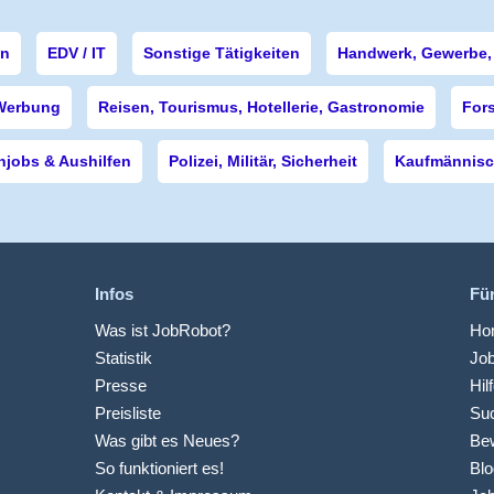
en
EDV / IT
Sonstige Tätigkeiten
Handwerk, Gewerbe, 
Werbung
Reisen, Tourismus, Hotellerie, Gastronomie
For
njobs & Aushilfen
Polizei, Militär, Sicherheit
Kaufmännisch
Infos
Fü
Was ist JobRobot?
Hom
Statistik
Jo
Presse
Hil
Preisliste
Suc
Was gibt es Neues?
Be
So funktioniert es!
Blo