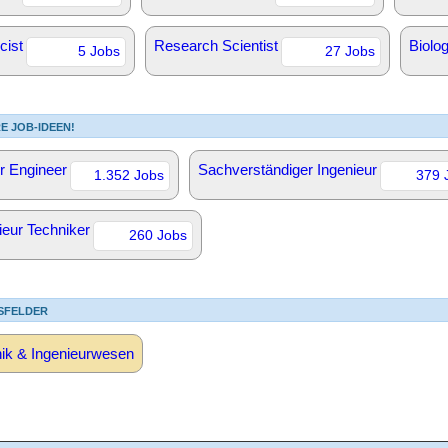
cist
Research Scientist
Biolog
5 Jobs
27 Jobs
E JOB-IDEEN!
r Engineer
Sachverständiger Ingenieur
1.352 Jobs
379 
ieur Techniker
260 Jobs
SFELDER
ik & Ingenieurwesen