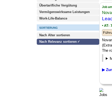
Übertarifliche Vergütung
Job am
Vermögenswirksame Leistungen
Novar
Lead
Work-Life-Balance
• AT-
SORTIERUNG
Führu
Nach Alter sortieren
Novart
Nach Relevanz sortieren
(Extra
The ro
▶ Zur