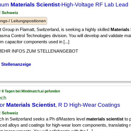
uum
Materials Scientist
-High-Voltage RF Lab Lead
 2 Schweiz
ngs-/ Leitungspositionen
Group in Flamatt, Switzerland, is seeking a highly skilled
Materials 
asma Control Technologies division. You will develop and validate mat
m capacitor components used in [...]
MEHR INFOS ZUM STELLENANGEBOT
 Stellenanzeige
r 8 Tagen bei Mindmatch.ai gefunden
ech
ior
Materials Scientist
, R D High-Wear Coatings
 2 Schweiz
ch in Switzerland seeks a Ph d/Masters level
materials scientist
to 
ced alloys and coatings for high-wear loom components, translating r