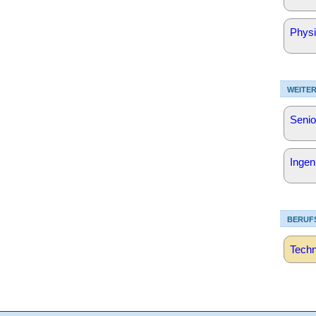
Physi
WEITER
Senio
Ingen
BERUF
Techn