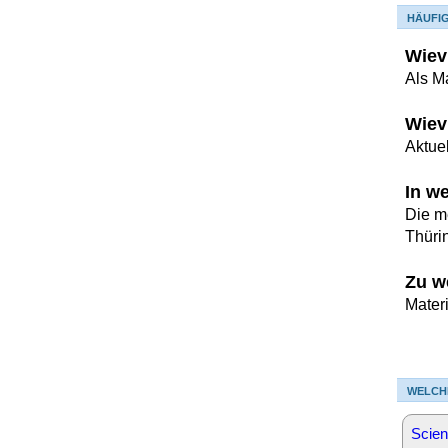
HÄUFI
Wievi
Als M
Wiev
Aktuel
In w
Die me
Thüri
Zu w
Mater
WELCH
Scien