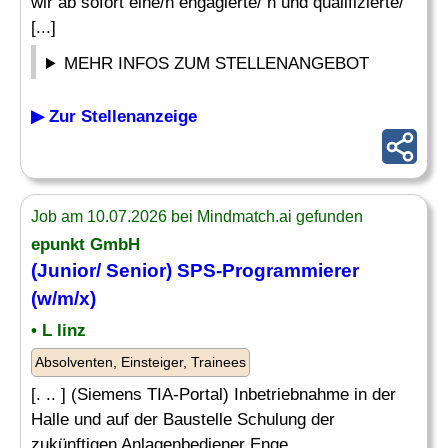
wir ab sofort eine/n engagierte/ n und qualifizierte/
[...]
MEHR INFOS ZUM STELLENANGEBOT
▶ Zur Stellenanzeige
Job am 10.07.2026 bei Mindmatch.ai gefunden
epunkt GmbH
(Junior/ Senior) SPS-Programmierer
(w/m/x)
• L linz
Absolventen, Einsteiger, Trainees
[. .. ] (Siemens TIA-Portal) Inbetriebnahme in der
Halle und auf der Baustelle Schulung der
zukünftigen Anlagenbediener Enge