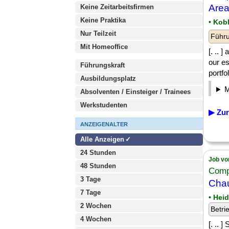
Area
Keine Zeitarbeitsfirmen
Keine Praktika
• Kob
Nur Teilzeit
Führu
Mit Homeoffice
[. .. 
our es
Führungskraft
portfo
Ausbildungsplatz
Absolventen / Einsteiger / Trainees
Werkstudenten
▶ Zur
ANZEIGENALTER
Alle Anzeigen
24 Stunden
Job vo
48 Stunden
Comp
3 Tage
Chau
7 Tage
• Hei
2 Wochen
Betri
4 Wochen
[. .. 