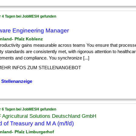
r 4 Tagen bei JobMESH gefunden
ware Engineering Manager
inland- Pfalz Koblenz
] productivity gains measurable across teams You ensure that processe
ty standards are consistently met, with rigorous attention to healthcar
rements and compliance. You synchronize [...]
MEHR INFOS ZUM STELLENANGEBOT
 Stellenanzeige
r 6 Tagen bei JobMESH gefunden
 Agricultural Solutions Deutschland GmbH
 of Treasury and M A (m/f/d)
inland- Pfalz Limburgerhof