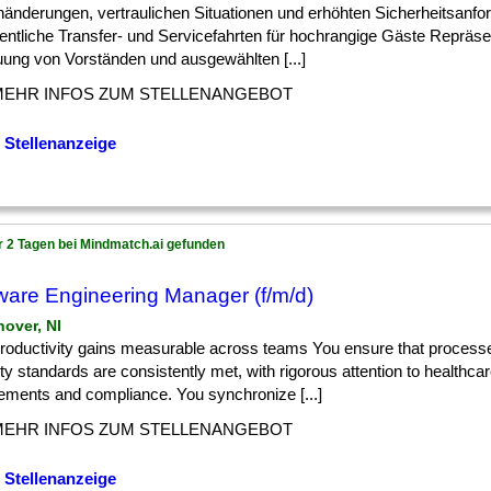
nänderungen, vertraulichen Situationen und erhöhten Sicherheitsanfo
entliche Transfer- und Servicefahrten für hochrangige Gäste Repräse
uung von Vorständen und ausgewählten [...]
MEHR INFOS ZUM STELLENANGEBOT
 Stellenanzeige
r 2 Tagen bei Mindmatch.ai gefunden
ware Engineering Manager (f/m/d)
nover, NI
] productivity gains measurable across teams You ensure that processe
ty standards are consistently met, with rigorous attention to healthcar
rements and compliance. You synchronize [...]
MEHR INFOS ZUM STELLENANGEBOT
 Stellenanzeige