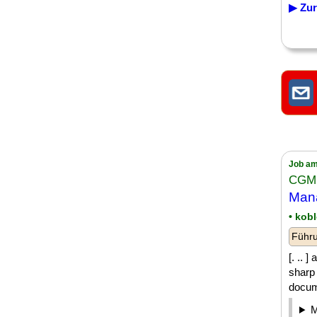
▶ Zur
Job am
CGM
Mana
• kob
Führu
[. .. 
sharp 
docume