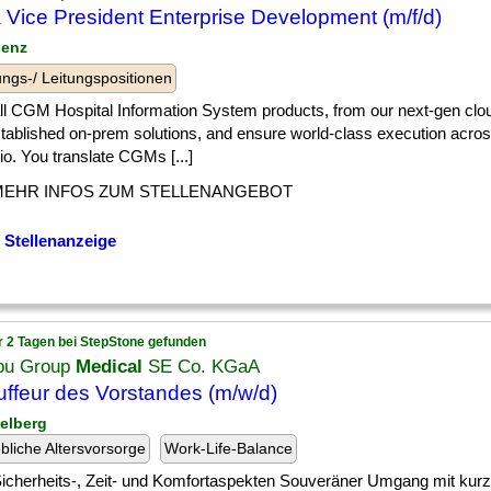
 Vice President Enterprise Development (m/f/d)
lenz
ngs-/ Leitungspositionen
] all CGM Hospital Information System products, from our next-gen clo
tablished on-prem solutions, and ensure world-class execution across
lio. You translate CGMs [...]
MEHR INFOS ZUM STELLENANGEBOT
 Stellenanzeige
r 2 Tagen bei StepStone gefunden
u Group
Medical
SE Co. KGaA
ffeur des Vorstandes (m/w/d)
delberg
ebliche Altersvorsorge
Work-Life-Balance
] Sicherheits-, Zeit- und Komfortaspekten Souveräner Umgang mit kurzf