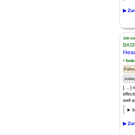
▶ Zur
Job vo
BASF
Head
• lim
Führu
Jobti
[. .. 
effect
well a
▶ Zur