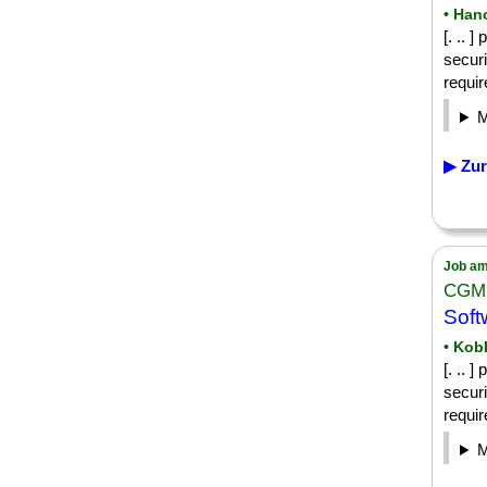
• Han
[. .. 
securi
requi
▶ Zur
Job am
CGM
Soft
• Kob
[. .. 
securi
requi