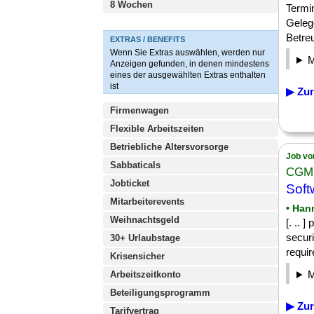
8 Wochen
Termi
Geleg
Betre
EXTRAS / BENEFITS
Wenn Sie Extras auswählen, werden nur
Anzeigen gefunden, in denen mindestens
eines der ausgewählten Extras enthalten
ist
▶ Zur
Firmenwagen
Flexible Arbeitszeiten
Betriebliche Altersvorsorge
Job vo
Sabbaticals
CGM
Jobticket
Soft
Mitarbeiterevents
• Han
Weihnachtsgeld
[. .. 
securi
30+ Urlaubstage
requi
Krisensicher
Arbeitszeitkonto
Beteiligungsprogramm
▶ Zur
Tarifvertrag