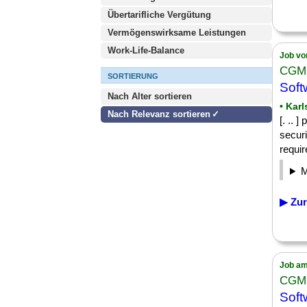
Übertarifliche Vergütung
Vermögenswirksame Leistungen
Work-Life-Balance
Job vo
CGM
SORTIERUNG
Soft
Nach Alter sortieren
• Kar
Nach Relevanz sortieren
[. .. 
securi
requi
▶ Zur
Job am
CGM
Soft