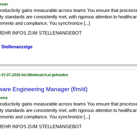
over
] productivity gains measurable across teams You ensure that processe
ty standards are consistently met, with rigorous attention to healthcar
rements and compliance. You synchronize [...]
MEHR INFOS ZUM STELLENANGEBOT
 Stellenanzeige
 07.07.2026 bei Mindmatch.ai gefunden
ware Engineering Manager (f/m/d)
lenz
] productivity gains measurable across teams You ensure that processe
ty standards are consistently met, with rigorous attention to healthcar
rements and compliance. You synchronize [...]
MEHR INFOS ZUM STELLENANGEBOT