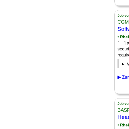
Job vo
CGM
Soft
• Rhe
[. .. 
securi
requi
▶ Zur
Job vo
BASF
Head
• Rhe