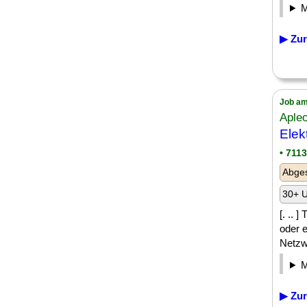
▶ Zur
Job am
Aple
Elek
• 711
Abges
30+ U
[. .. 
oder e
Netzwe
▶ Zur