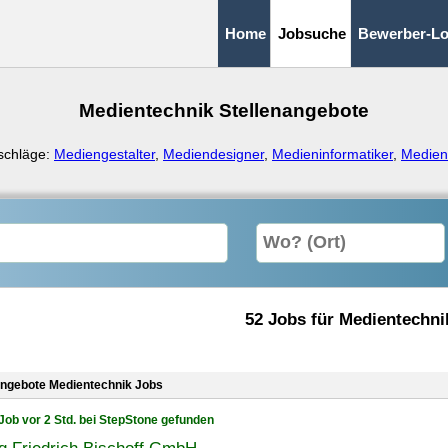
Home
Jobsuche
Bewerber-Lo
Medientechnik Stellenangebote
schläge:
Mediengestalter
,
Mediendesigner
,
Medieninformatiker
,
Medien
52 Jobs für Medientechni
angebote Medientechnik Jobs
Job vor 2 Std. bei StepStone gefunden