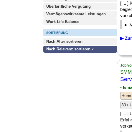
[. .. 
Übertarifliche Vergütung
begle
Vermögenswirksame Leistungen
vorzub
Work-Life-Balance
SORTIERUNG
▶ Zur
Nach Alter sortieren
Nach Relevanz sortieren
Job vo
SMM 
Serv
• Ism
Homeo
30+ U
[. .. 
Erfahr
verkauf