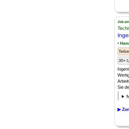
Job am
Tech
Inge
• Ham
Teilze
30+ U
Ingeni
Werti
Arbeit
Sie de
▶ Zur