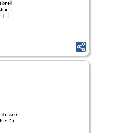
ionell
ukunft
[...]
mit unserer
gaben Du