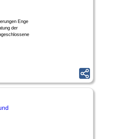
mierungen Enge
atung der
Abgeschlossene
 und