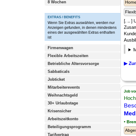
8 Wochen
Homeo
Flexi
EXTRAS / BENEFITS
[. .. 
Wenn Sie Extras auswählen, werden nur
Zusam
Anzeigen gefunden, in denen mindestens
eines der ausgewählten Extras enthalten
Kunde
ist
Ausbil
Firmenwagen
Flexible Arbeitszeiten
▶ Zur
Betriebliche Altersvorsorge
Sabbaticals
Jobticket
Mitarbeiterevents
Job vo
Weihnachtsgeld
Hoch
30+ Urlaubstage
Besc
Krisensicher
Med
Arbeitszeitkonto
• Bre
Beteiligungsprogramm
Abge
Tarifvertrag