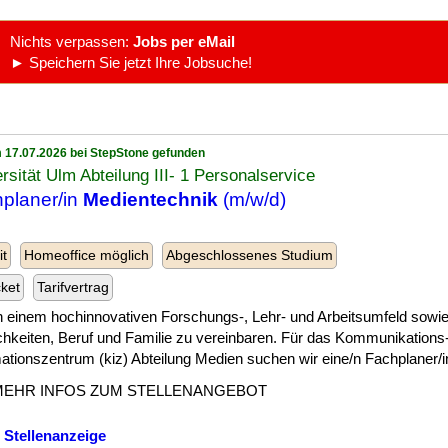
Nichts verpassen:
Jobs per eMail
► Speichern Sie jetzt Ihre Jobsuche!
 17.07.2026 bei StepStone gefunden
rsität Ulm Abteilung III- 1 Personalservice
planer/in
Medientechnik
(m/w/d)
it
Homeoffice möglich
Abgeschlossenes Studium
cket
Tarifvertrag
] in einem hochinnovativen Forschungs-, Lehr- und Arbeitsumfeld sowie 
chkeiten, Beruf und Familie zu vereinbaren. Für das Kommunikations
ationszentrum (kiz) Abteilung Medien suchen wir eine/n Fachplaner/in 
MEHR INFOS ZUM STELLENANGEBOT
 Stellenanzeige