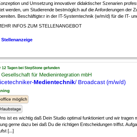
] Konzeption und Umsetzung innovativer didaktischer Szenarien profess
itet werden, um Studierende bestmöglich auf die Anforderungen der Z
ereiten. Beschäftigte:r in der IT-Systemtechnik (w/m/d) für die IT- und 
MEHR INFOS ZUM STELLENANGEBOT
 Stellenanzeige
r 12 Tagen bei StepStone gefunden
Gesellschaft für Medienintegration mbH
icetechniker-
Medientechnik
/ Broadcast (m/w/d)
aning
ffice möglich
rlaubstage
] Uns ist es wichtig daß Dein Studio optimal funktioniert und wir tragen 
ung gerne dazu bei daß Du die richtigen Entscheidungen triffst. Auf
st [...]