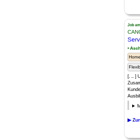
Job am
CAN
Serv
• Asc
Homeo
Flexi
[. .. 
Zusam
Kunde
Ausbil
▶ Zur