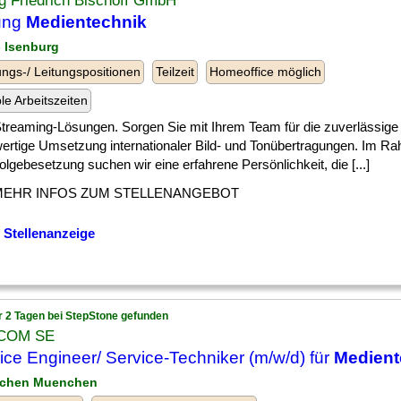
g Friedrich Bischoff GmbH
ung
Medientechnik
- Isenburg
ngs-/ Leitungspositionen
Teilzeit
Homeoffice möglich
ble Arbeitszeiten
] Streaming-Lösungen. Sorgen Sie mit Ihrem Team für die zuverlässige 
ertige Umsetzung internationaler Bild- und Tonübertragungen. Im R
lgebesetzung suchen wir eine erfahrene Persönlichkeit, die [...]
MEHR INFOS ZUM STELLENANGEBOT
 Stellenanzeige
r 2 Tagen bei StepStone gefunden
COM SE
ice Engineer/ Service-Techniker (m/w/d) für
Medient
nchen Muenchen