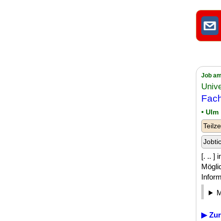
Job am
Unive
Fach
• Ulm
Teilze
Jobti
[. .. 
Mögli
Inform
▶ Zur