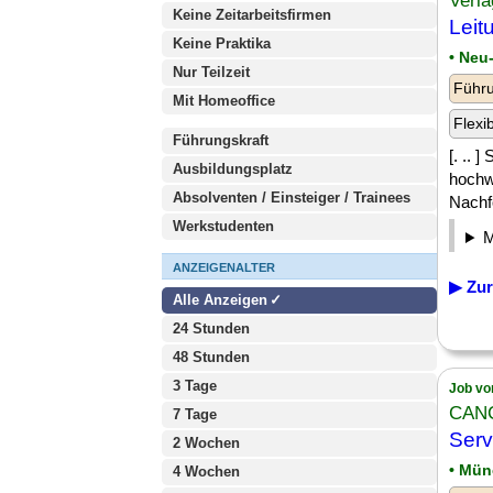
Verla
Keine Zeitarbeitsfirmen
Leit
Keine Praktika
• Neu
Nur Teilzeit
Führu
Mit Homeoffice
Flexi
Führungskraft
[. .. 
Ausbildungsplatz
hochw
Absolventen / Einsteiger / Trainees
Nachfo
Werkstudenten
ANZEIGENALTER
▶ Zur
Alle Anzeigen
24 Stunden
48 Stunden
3 Tage
Job vo
CAN
7 Tage
Serv
2 Wochen
• Mü
4 Wochen