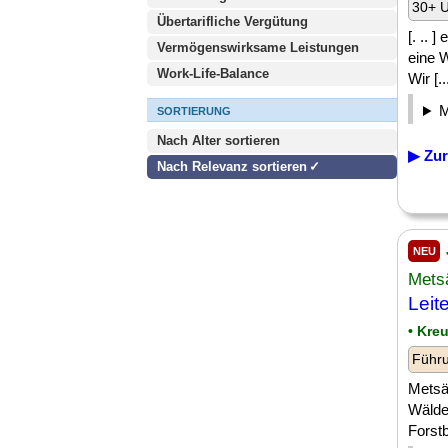
30+ U
Übertarifliche Vergütung
[. .. 
Vermögenswirksame Leistungen
eine 
Work-Life-Balance
Wir [..
SORTIERUNG
Nach Alter sortieren
▶ Zur
Nach Relevanz sortieren
NEU
Mets
Leit
• Kre
Führu
Metsä 
Wälde
Forst