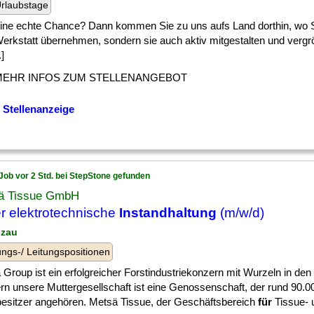
rlaubstage
] eine echte Chance? Dann kommen Sie zu uns aufs Land dorthin, wo S
Werkstatt übernehmen, sondern sie auch aktiv mitgestalten und verg
.]
MEHR INFOS ZUM STELLENANGEBOT
 Stellenanzeige
Job vor 2 Std. bei StepStone gefunden
ä Tissue GmbH
er elektrotechnische
Instandhaltung
(m/w/d)
uzau
ngs-/ Leitungspositionen
Group ist ein erfolgreicher Forstindustriekonzern mit Wurzeln in den
rn unsere Muttergesellschaft ist eine Genossenschaft, der rund 90.00
besitzer angehören. Metsä Tissue, der Geschäftsbereich
für
Tissue- u