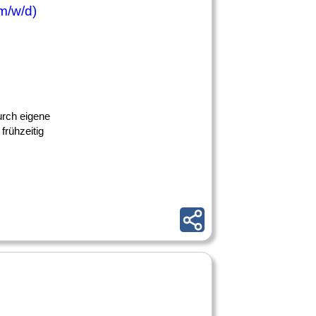
m/w/d)
urch eigene
frühzeitig