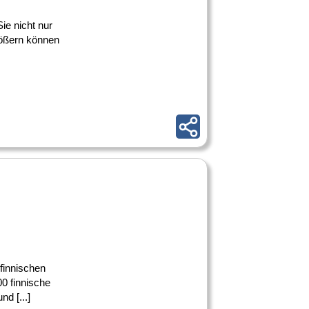
ie nicht nur
rößern können
 finnischen
0 finnische
nd [...]