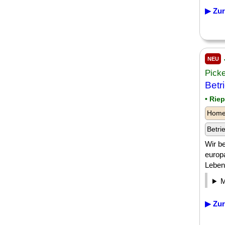
▶ Zur
NEU
Pick
Betr
• Rie
Homeo
Betri
Wir b
europ
Lebens
▶ Zur