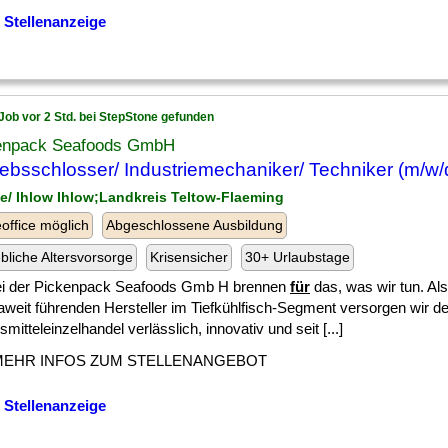
 Stellenanzeige
Job vor 2 Std. bei StepStone gefunden
enpack Seafoods GmbH
iebsschlosser/ Industriemechaniker/ Techniker (m/w/
pe/ Ihlow Ihlow;Landkreis Teltow-Flaeming
ffice möglich
Abgeschlossene Ausbildung
ebliche Altersvorsorge
Krisensicher
30+ Urlaubstage
ei der Pickenpack Seafoods Gmb H brennen
für
das, was wir tun. Als
aweit führenden Hersteller im Tiefkühlfisch-Segment versorgen wir d
mitteleinzelhandel verlässlich, innovativ und seit [...]
MEHR INFOS ZUM STELLENANGEBOT
 Stellenanzeige