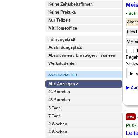
Meis
Keine Zeitarbeitsfirmen
Keine Praktika
• Sch
Nur Teilzeit
Abges
Mit Homeoffice
Flexi
Führungskraft
Verm
Ausbildungsplatz
[. .. 
Absolventen / Einsteiger / Trainees
Begeh
Werkstudenten
Schwac
ANZEIGENALTER
Alle Anzeigen
▶ Zur
24 Stunden
48 Stunden
3 Tage
7 Tage
NEU
2 Wochen
POS
4 Wochen
Leit