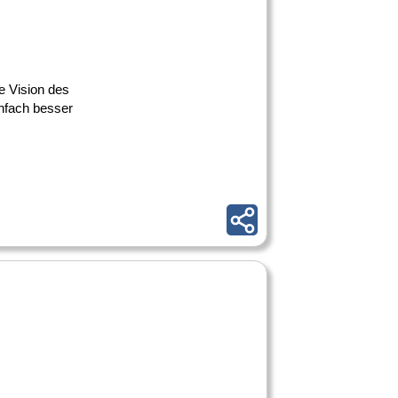
e Vision des
infach besser