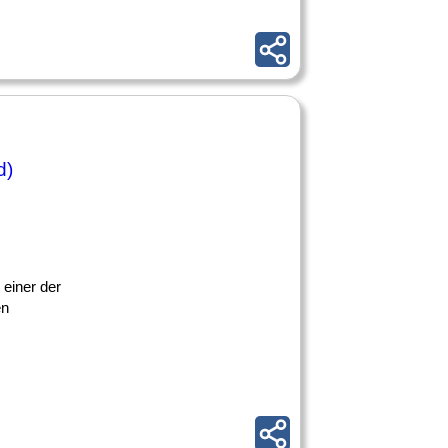
d)
 einer der
en