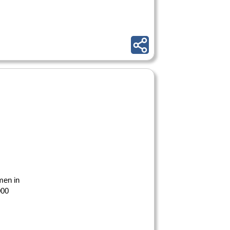
d
men in
000