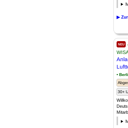
▶ Zur
NEU
WISA
Anla
Luft
• Berl
Abge
30+ U
Willk
Deuts
Mitarb