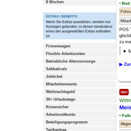
8 Wochen
• Bad
Führu
EXTRAS / BENEFITS
Mitar
Wenn Sie Extras auswählen, werden nur
Anzeigen gefunden, in denen mindestens
POS T
eines der ausgewählten Extras enthalten
glückl
ist
zu mac
Firmenwagen
Flexible Arbeitszeiten
Betriebliche Altersvorsorge
▶ Zur
Sabbaticals
Jobticket
Mitarbeiterevents
Weihnachtsgeld
NEU
30+ Urlaubstage
Witt
Meis
Krisensicher
Arbeitszeitkonto
• Fal
Beteiligungsprogramm
Abges
Tarifvertrag