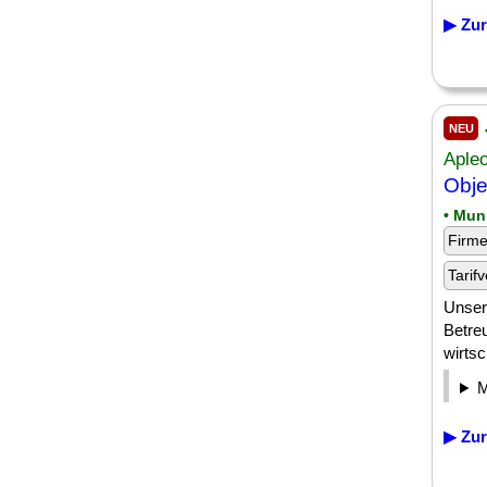
▶ Zur
NEU
Aple
Obje
• Mun
Firm
Tarifv
Unser
Betre
wirtsc
▶ Zur