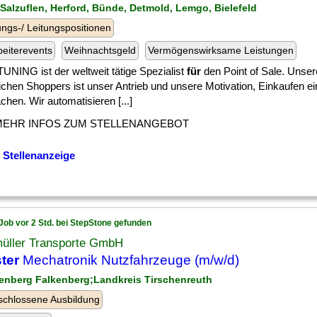
 Salzuflen, Herford, Bünde, Detmold, Lemgo, Bielefeld
ngs-/ Leitungspositionen
beiterevents
Weihnachtsgeld
Vermögenswirksame Leistungen
UNING ist der weltweit tätige Spezialist
für
den Point of Sale. Unser
ichen Shoppers ist unser Antrieb und unsere Motivation, Einkaufen e
hen. Wir automatisieren [...]
MEHR INFOS ZUM STELLENANGEBOT
 Stellenanzeige
Job vor 2 Std. bei StepStone gefunden
müller Transporte GmbH
ter
Mechatronik Nutzfahrzeuge (m/w/d)
kenberg Falkenberg;Landkreis Tirschenreuth
chlossene Ausbildung