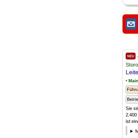
NEU
Stor
Leit
• Mai
Führu
Betri
Sie s
2.400 
ist ei