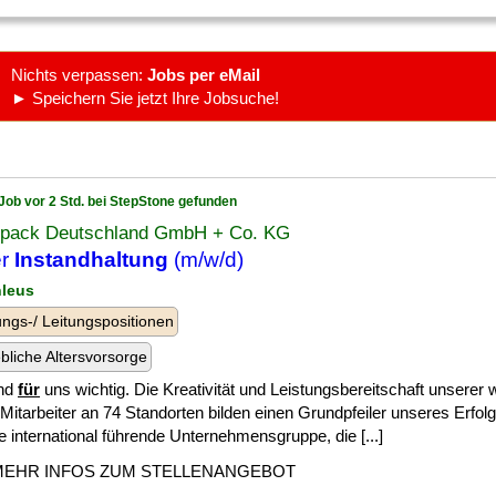
Nichts verpassen:
Jobs per eMail
► Speichern Sie jetzt Ihre Jobsuche!
Job vor 2 Std. bei StepStone gefunden
opack Deutschland GmbH + Co. KG
er
Instandhaltung
(m/w/d)
nleus
ngs-/ Leitungspositionen
ebliche Altersvorsorge
ind
für
uns wichtig. Die Kreativität und Leistungsbereitschaft unserer 
Mitarbeiter an 74 Standorten bilden einen Grundpfeiler unseres Erfol
ne international führende Unternehmensgruppe, die [...]
MEHR INFOS ZUM STELLENANGEBOT