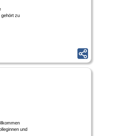
e
 gehört zu
vollkommen
olleginnen und