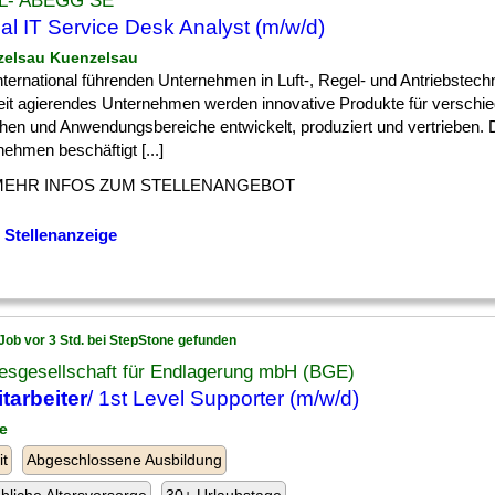
L- ABEGG SE
al IT Service Desk Analyst (m/w/d)
zelsau Kuenzelsau
] international führenden Unternehmen in Luft-, Regel- und Antriebstechn
eit agierendes Unternehmen werden innovative Produkte für verschi
hen und Anwendungsbereiche entwickelt, produziert und vertrieben.
ehmen beschäftigt [...]
MEHR INFOS ZUM STELLENANGEBOT
 Stellenanzeige
Job vor 3 Std. bei StepStone gefunden
esgesellschaft für Endlagerung mbH (BGE)
tarbeiter
/ 1st Level Supporter (m/w/d)
ne
it
Abgeschlossene Ausbildung