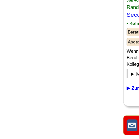
Job vo
Rand
Seco
• Köl
Berat
Abges
Wenn 
Berufu
Kollege
▶ Zur