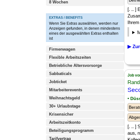
Betri
8 Wochen
[. .. 
Zusam
EXTRAS / BENEFITS
Ihrem 
Wenn Sie Extras auswählen, werden nur
Anzeigen gefunden, in denen mindestens
eines der ausgewählten Extras enthalten
ist
▶ Zur
Firmenwagen
Flexible Arbeitszeiten
Betriebliche Altersvorsorge
Sabbaticals
Job vo
Jobticket
Rand
Seco
Mitarbeiterevents
Weihnachtsgeld
• Düs
30+ Urlaubstage
Berat
Krisensicher
Abges
Arbeitszeitkonto
[. .. 
Beteiligungsprogramm
aus, 
Tarifvertrag
Kolleg