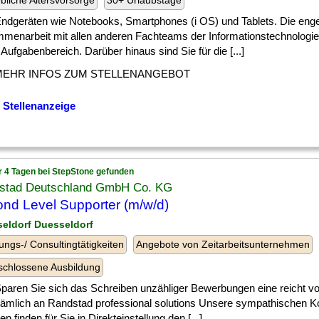
ebliche Altersvorsorge
30+ Urlaubstage
] Endgeräten wie Notebooks, Smartphones (i OS) und Tablets. Die eng
menarbeit mit allen anderen Fachteams der Informationstechnologie
Aufgabenbereich. Darüber hinaus sind Sie für die [...]
MEHR INFOS ZUM STELLENANGEBOT
 Stellenanzeige
r 4 Tagen bei StepStone gefunden
stad Deutschland GmbH Co. KG
nd Level Supporter (m/w/d)
seldorf Duesseldorf
ungs-/ Consultingtätigkeiten
Angebote von Zeitarbeitsunternehmen
chlossene Ausbildung
] Sparen Sie sich das Schreiben unzähliger Bewerbungen eine reicht 
nämlich an Randstad professional solutions Unsere sympathischen K
en finden für Sie in Direkteinstellung den [...]