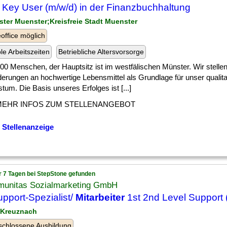
Key User (m/w/d) in der Finanzbuchhaltung
ster Muenster;Kreisfreie Stadt Muenster
ffice möglich
ble Arbeitszeiten
Betriebliche Altersvorsorge
] 000 Menschen, der Hauptsitz ist im westfälischen Münster. Wir stelle
erungen an hochwertige Lebensmittel als Grundlage für unser qualita
um. Die Basis unseres Erfolges ist [...]
MEHR INFOS ZUM STELLENANGEBOT
 Stellenanzeige
r 7 Tagen bei StepStone gefunden
unitas Sozialmarketing GmbH
upport-Spezialist/
Mitarbeiter
1st 2nd Level Support 
 Kreuznach
chlossene Ausbildung