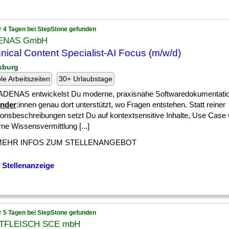
r 4 Tagen bei StepStone gefunden
ENAS GmbH
nical Content Specialist-AI Focus (m/w/d)
sburg
ble Arbeitszeiten
30+ Urlaubstage
ADENAS entwickelst Du moderne, praxisnahe Softwaredokumentatio
nder
:innen genau dort unterstützt, wo Fragen entstehen. Statt reiner
ionsbeschreibungen setzt Du auf kontextsensitive Inhalte, Use Case
ne Wissensvermittlung [...]
MEHR INFOS ZUM STELLENANGEBOT
 Stellenanzeige
r 5 Tagen bei StepStone gefunden
TFLEISCH SCE mbH