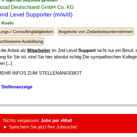
r 4 Tagen bei StepStone gefunden
stad Deutschland GmbH Co. KG
nd Level Supporter (m/w/d)
n Koeln
ungs-/ Consultingtätigkeiten
Angebote von Zeitarbeitsunternehmen
chlossene Ausbildung
die Arbeit als
Mitarbeiter
im 2nd Level
Support
nicht nur ein Beruf,
ng für Sie ist, sind Sie hier absolut richtig Die sympathischen Kolleg
n [...]
MEHR INFOS ZUM STELLENANGEBOT
 Stellenanzeige
Nichts verpassen:
Jobs per eMail
► Speichern Sie jetzt Ihre Jobsuche!