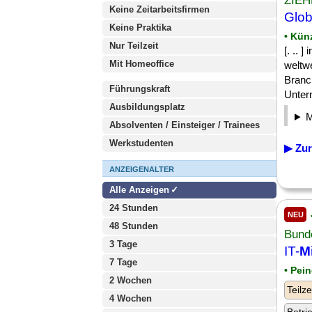
ZIEH
Keine Zeitarbeitsfirmen
Glob
Keine Praktika
• Kün
Nur Teilzeit
[. .. 
Mit Homeoffice
weltw
Branc
Führungskraft
Untern
Ausbildungsplatz
Absolventen / Einsteiger / Trainees
Werkstudenten
▶ Zur
ANZEIGENALTER
Alle Anzeigen
24 Stunden
NEU
48 Stunden
Bund
3 Tage
IT-
Mi
7 Tage
• Pei
2 Wochen
Teilze
4 Wochen