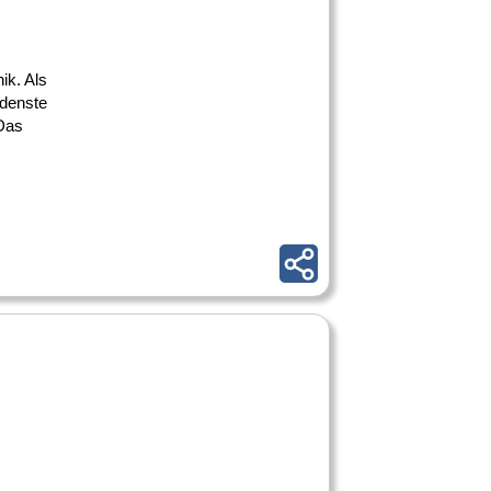
ik. Als
edenste
 Das