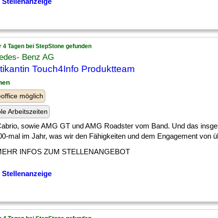
 Stellenanzeige
r 4 Tagen bei StepStone gefunden
edes- Benz AG
tikantin Touch4Info Produktteam
men
ffice möglich
ble Arbeitszeiten
 ] Cabrio, sowie AMG GT und AMG Roadster vom Band. Und das insg
00-mal im Jahr, was wir den Fähigkeiten und dem Engagement von übe
MEHR INFOS ZUM STELLENANGEBOT
 Stellenanzeige