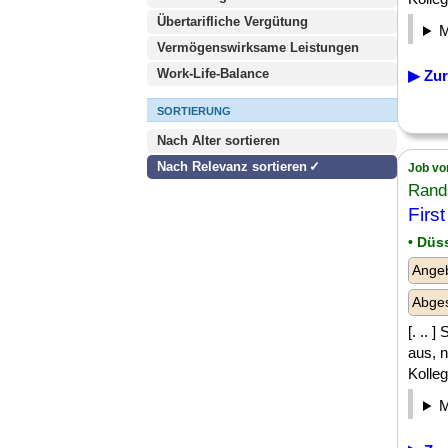
Übertarifliche Vergütung
Vermögenswirksame Leistungen
Work-Life-Balance
▶ Zur
SORTIERUNG
Nach Alter sortieren
Nach Relevanz sortieren
Job vo
Rand
Firs
• Düs
Angeb
Abges
[. .. 
aus, 
Kolleg