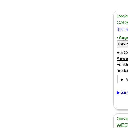
Job vo
CAD
Tech
• Aug
Flexi
Bei C
Anwe
Funkt
moder
▶ Zur
Job vo
WES