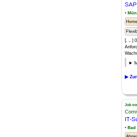
SAP 
• Mün
Homeo
Flexi
[. .. 
Anford
Wachst
▶ Zur
Job vo
Comm
IT-S
• Bad
Abges