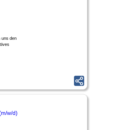
n uns den
tives
(m/w/d)